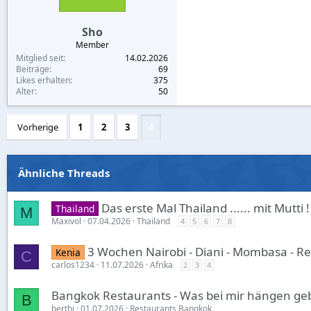
Sho
Member
Mitglied seit
14.02.2026
Beiträge
69
Likes erhalten
375
Alter
50
Vorherige
1
2
3
4
Ähnliche Threads
Das erste Mal Thailand ...... mit Mutti !
Thailand
M
Maxivol
07.04.2026
Thailand
4
5
6
7
8
3 Wochen Nairobi - Diani - Mombasa - R
Kenia
C
carlos1234
11.07.2026
Afrika
2
3
4
Bangkok Restaurants - Was bei mir hängen gebl
B
berthi
01.07.2026
Restaurants Bangkok