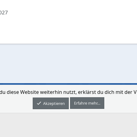
2027
du diese Website weiterhin nutzt, erklärst du dich mit de
Kontakt aufne
Erfahre mehr…
Forum software by XenForo® © 2010-2026 XenForo Ltd.
Akzeptieren