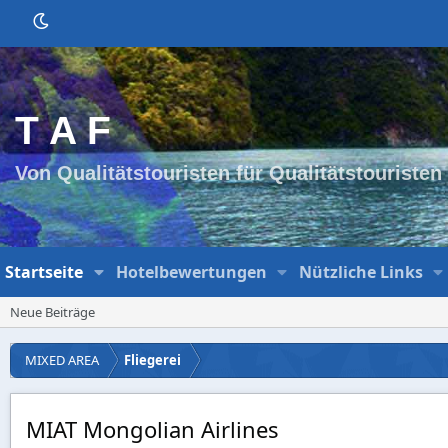
T A F
Von Qualitätstouristen für Qualitätstouristen
Startseite
Hotelbewertungen
Nützliche Links
Neue Beiträge
MIXED AREA
Fliegerei
MIAT Mongolian Airlines