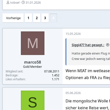
E
E
tobsel
31.01.2026
r
r
s
s
t
t
Vorherige
1
2
3
4
e
e
l
l
l
l
e
t
15.05.2026
M
r
a
m
Siggi477 hat gesagt.:
Hatte gerade einen Flug m
Crew war jedoch wenig tal
marco58
Gold Member
Wenn MIAT im wetlease f
Mitglied seit
07.08.2011
Beiträge
1.452
Optionen ab FRA zu flie
Likes erhalten
1.171
05.06.2026
S
Die mongolische Wolle 
sicher keine Reise wert