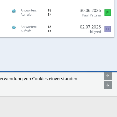
30.06.2026
Antworten
18
P
Aufrufe
1K
Paul_Pattaya
02.07.2026
Antworten
18
C
Aufrufe
1K
chillyred
Obe
r Verwendung von Cookies einverstanden.
hmen
Bedingungen und Regeln
Datenschutz-Bestimmungen
Hilfe
Unt