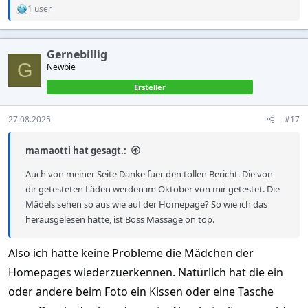
1 user
R
e
a
c
Gernebillig
t
G
Newbie
i
o
Ersteller
n
s
:
27.08.2025
#17
mamaotti hat gesagt.:
Auch von meiner Seite Danke fuer den tollen Bericht. Die von
dir getesteten Läden werden im Oktober von mir getestet. Die
Mädels sehen so aus wie auf der Homepage? So wie ich das
herausgelesen hatte, ist Boss Massage on top.
Also ich hatte keine Probleme die Mädchen der
Homepages wiederzuerkennen. Natürlich hat die ein
oder andere beim Foto ein Kissen oder eine Tasche