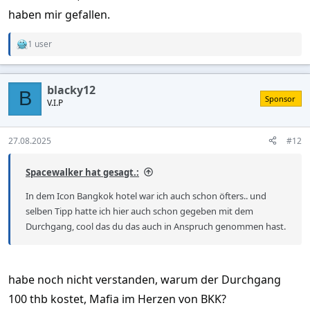
haben mir gefallen.
1 user
R
e
a
c
blacky12
t
B
Sponsor
V.I.P
i
o
n
s
27.08.2025
#12
:
Spacewalker hat gesagt.:
In dem Icon Bangkok hotel war ich auch schon öfters.. und
selben Tipp hatte ich hier auch schon gegeben mit dem
Durchgang, cool das du das auch in Anspruch genommen hast.
habe noch nicht verstanden, warum der Durchgang
100 thb kostet, Mafia im Herzen von BKK?