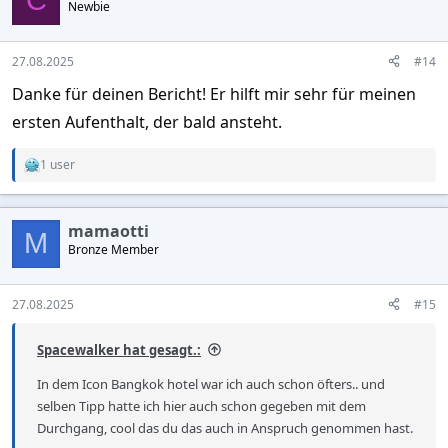
C
Newbie
27.08.2025
#14
Danke für deinen Bericht! Er hilft mir sehr für meinen
ersten Aufenthalt, der bald ansteht.
1 user
R
e
a
c
mamaotti
t
M
Bronze Member
i
o
n
s
27.08.2025
#15
:
Spacewalker hat gesagt.:
In dem Icon Bangkok hotel war ich auch schon öfters.. und
selben Tipp hatte ich hier auch schon gegeben mit dem
Durchgang, cool das du das auch in Anspruch genommen hast.