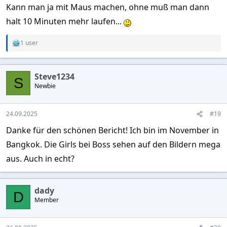
Kann man ja mit Maus machen, ohne muß man dann
halt 10 Minuten mehr laufen...
1 user
R
e
a
c
Steve1234
t
S
Newbie
i
o
n
s
24.09.2025
#19
:
Danke für den schönen Bericht! Ich bin im November in
Bangkok. Die Girls bei Boss sehen auf den Bildern mega
aus. Auch in echt?
dady
D
Member