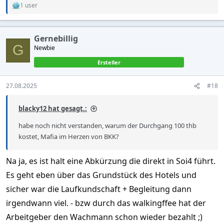
1 user
R
e
a
c
Gernebillig
t
G
Newbie
i
o
Ersteller
n
s
:
27.08.2025
#18
blacky12 hat gesagt.:
habe noch nicht verstanden, warum der Durchgang 100 thb
kostet, Mafia im Herzen von BKK?
Na ja, es ist halt eine Abkürzung die direkt in Soi4 führt.
Es geht eben über das Grundstück des Hotels und
sicher war die Laufkundschaft + Begleitung dann
irgendwann viel. - bzw durch das walkingffee hat der
Arbeitgeber den Wachmann schon wieder bezahlt ;)