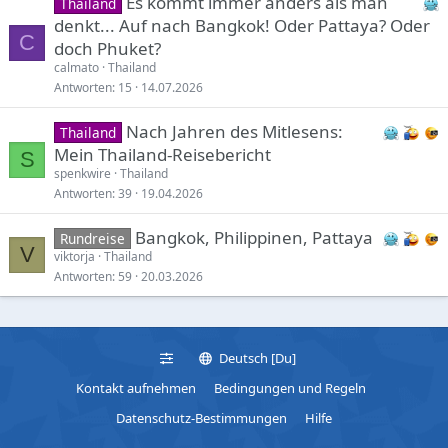
Es kommt immer anders als man
Thailand
denkt... Auf nach Bangkok! Oder Pattaya? Oder
C
doch Phuket?
calmato
Thailand
Antworten
15
14.07.2026
Nach Jahren des Mitlesens:
Thailand
Mein Thailand-Reisebericht
S
spenkwire
Thailand
Antworten
39
19.04.2026
Bangkok, Philippinen, Pattaya
Rundreise
V
viktorja
Thailand
Antworten
59
20.03.2026
Deutsch [Du]
Kontakt aufnehmen
Bedingungen und Regeln
Datenschutz-Bestimmungen
Hilfe