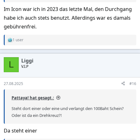
Im Icon war ich in 2023 das letzte Mal, den Durchgang
habe ich auch stets benutzt. Allerdings war es damals
gebührenfrei.
1 user
R
e
a
c
Liggi
t
L
V.I.P
i
o
n
s
27.08.2025
#16
:
Pattaya! hat gesagt.:
Steht dort einer oder eine und verlangt den 100Baht Schein?
Oder ist da ein Drehkreuz?!
Da steht einer