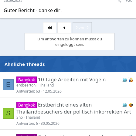
26.09.2025
#20
Guter Bericht - danke dir!
2 von 2
Erste
Um antworten zu können musst du
eingeloggt sein.
Ähnliche Threads
10 Tage Arbeiten mit Vögeln
Bangkok
E
erdbeertoni
Thailand
Antworten
63
12.05.2026
Erstbericht eines alten
Bangkok
Thailandbesuchers der politisch inkorrekten Art
S
Sho
Thailand
Antworten
6
30.05.2026