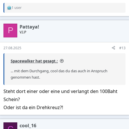
1 user
R
e
a
c
Pattaya!
t
P
V.I.P
i
o
n
s
27.08.2025
#13
:
Spacewalker hat gesagt.:
... mit dem Durchgang, cool das du das auch in Anspruch
genommen hast.
Steht dort einer oder eine und verlangt den 100Baht
Schein?
Oder ist da ein Drehkreuz?!
cool_16