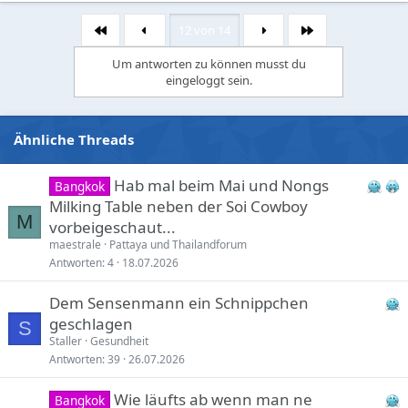
a
c
12 von 14
Erste
Letzte
t
i
Um antworten zu können musst du
o
eingeloggt sein.
n
s
:
Ähnliche Threads
Hab mal beim Mai und Nongs
Bangkok
Milking Table neben der Soi Cowboy
M
vorbeigeschaut...
maestrale
Pattaya und Thailandforum
Antworten
4
18.07.2026
Dem Sensenmann ein Schnippchen
geschlagen
S
Staller
Gesundheit
Antworten
39
26.07.2026
Wie läufts ab wenn man ne
Bangkok