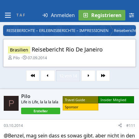
Anmelden
Registrieren
T A F
REISEBERICHTE – ERLEBNISBERICHTE – IMPRESSIONEN
Reiseberichte 
Reisebericht Rio De Janeiro
Brasilien
E
E
Pilo
07.09.2014
r
r
s
s
t
t
12 von 14
Erste
Letzte
e
e
l
l
l
l
Pilo
e
t
Travel Guide
Insider Mitglied
P
r
Life is Life, la la la lala
a
Sponsor
m
Ersteller
03.10.2014
#111
@Benzel, mag sein dass es sowas gibt. aber nicht in den