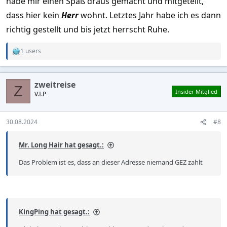
habe mir einen Spaß draus gemacht und mitgeteilt,
dass hier kein
Herr
wohnt. Letztes Jahr habe ich es dann
richtig gestellt und bis jetzt herrscht Ruhe.
1 users
R
e
a
c
zweitreise
t
Z
Insider Mitglied
V.I.P
i
o
n
s
30.08.2024
#8
:
Mr. Long Hair hat gesagt.:
Das Problem ist es, dass an dieser Adresse niemand GEZ zahlt
KingPing hat gesagt.: