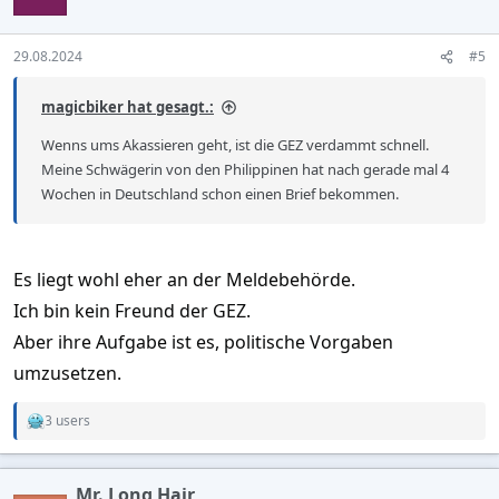
o
n
s
29.08.2024
#5
:
magicbiker hat gesagt.:
Wenns ums Akassieren geht, ist die GEZ verdammt schnell.
Meine Schwägerin von den Philippinen hat nach gerade mal 4
Wochen in Deutschland schon einen Brief bekommen.
Es liegt wohl eher an der Meldebehörde.
Ich bin kein Freund der GEZ.
Aber ihre Aufgabe ist es, politische Vorgaben
umzusetzen.
3 users
R
e
a
c
Mr. Long Hair