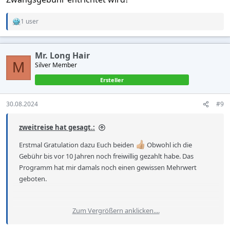
1 user
R
e
a
c
Mr. Long Hair
t
M
Silver Member
i
o
Ersteller
n
s
:
30.08.2024
#9
zweitreise hat gesagt.:
Erstmal Gratulation dazu Euch beiden
Obwohl ich die
Gebühr bis vor 10 Jahren noch freiwillig gezahlt habe. Das
Programm hat mir damals noch einen gewissen Mehrwert
geboten.
Zum Vergrößern anklicken....
Vielleicht kannst Du sie irgendwo anmelden, wo schon