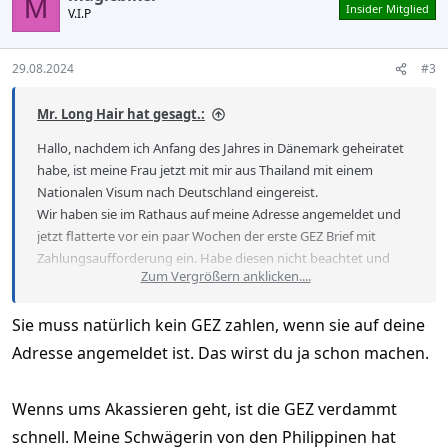
M
Insider Mitglied
V.I.P
i
o
n
s
29.08.2024
#3
:
Mr. Long Hair hat gesagt.:
Hallo, nachdem ich Anfang des Jahres in Dänemark geheiratet
habe, ist meine Frau jetzt mit mir aus Thailand mit einem
Nationalen Visum nach Deutschland eingereist.
Wir haben sie im Rathaus auf meine Adresse angemeldet und
jetzt flatterte vor ein paar Wochen der erste GEZ Brief mit
Zahlungsaufforderung ein. Habe diesen nicht beachtet und
Zum Vergrößern anklicken....
jetzt kam der Zweite.
Ist meine Frau, die hier in Deutschland nicht mal ihren ersten
Sie muss natürlich kein GEZ zahlen, wenn sie auf deine
Wohnsitz hat, sondern nur mit einem Deutschen verheiratet ist
und vom Ausländeramt nach 8 Wochen noch nicht mal einen
Adresse angemeldet ist. Das wirst du ja schon machen.
Termin für die Beantragung der Aufenthaltserlaubnis
bekommen hat, GEZ pflichtig?
Wenns ums Akassieren geht, ist die GEZ verdammt
Sie hat weder ein eigenes Bankkonto, Einkommen, keine
schnell. Meine Schwägerin von den Philippinen hat