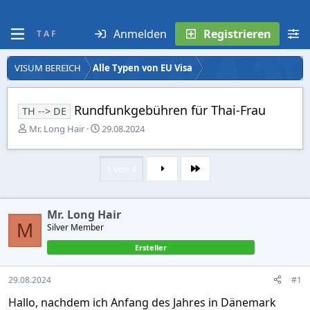
Anmelden
Registrieren
T A F
VISUM BEREICH
Alle Typen von EU Visa
Rundfunkgebühren für Thai-Frau
TH --> DE
E
E
Mr. Long Hair
29.08.2024
r
r
s
s
t
t
1 von 4
Letzte
e
e
l
l
l
l
Mr. Long Hair
e
t
M
r
Silver Member
a
m
Ersteller
29.08.2024
#1
Hallo, nachdem ich Anfang des Jahres in Dänemark