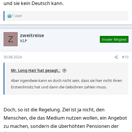
und sie kein Deutsch kann.
1 user
R
e
a
c
zweitreise
t
Z
Insider Mitglied
V.I.P
i
o
n
s
30.08.2024
#10
:
Mr. Long Hair hat gesagt.:
Aber irgendwie kann es doch nicht sein, dass sie hier nicht ihren
Erstwohnsitz hat und dann die Gebühren zahlen muss.
Doch, so ist die Regelung. Ziel ist ja nicht, den
Menschen, die das Medium nutzen wollen, ein Angebot
zu machen, sondern die überhöhten Pensionen der