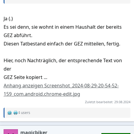
Ja (.)
Es sei denn, sie wohnt in einem Haushalt der bereits
GEZ abführt.
Diesen Tatbestand einfach der GEZ mitteilen, fertig.
Hier, noch Nachträglich, der entsprechende Text von
der
GEZ Seite kopiert ...
Anhang anzeigen Screenshot_2024-08-29-20-54-52-
159_com.android.chrome-edit.jpg
Zuletzt bearbeitet:
29.08.2024
4 users
R
e
a
c
magicbiker
t