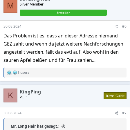
t
M
Silver Member
i
o
Ersteller
n
s
:
30.08.2024
#6
Das Problem ist es, dass an dieser Adresse niemand
GEZ zahlt und wenn da jetzt weitere Nachforschungen
angestellt werden, fällt das evtl auf. Also wohl in den
sauren Apfel beißen und für Frau zahlen...
1 users
R
e
a
c
KingPing
t
K
Travel Guide
V.I.P
i
o
n
s
30.08.2024
#7
:
Mr. Long Hair hat gesagt.: