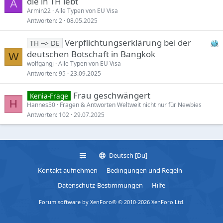
die in TH lebt
A
Armin22
Alle Typen von EU Visa
Antworten
2
08.05.2025
Verpflichtungserklärung bei der
TH --> DE
deutschen Botschaft in Bangkok
W
wolfgangj
Alle Typen von EU Visa
Antworten
95
23.09.2025
Frau geschwängert
Kenia-Frage
H
Hannes50
Fragen & Antworten Weltweit nicht nur für Newbies
Antworten
102
29.07.2025
Deutsch [Du]
Kontakt aufnehmen
Bedingungen und Regeln
Datenschutz-Bestimmungen
Hilfe
Forum software by XenForo® © 2010-2026 XenForo Ltd.