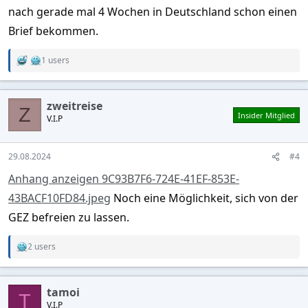
Rundfunkgeräte, noch spricht sie Deutsch auf dem Level, dass
nach gerade mal 4 Wochen in Deutschland schon einen
sie dem Programm folgen könnte...
Brief bekommen.
Hatte jemand das Problem bereits und sind Ausländer die hier
1 users
R
nur gemeldet sind, da sie mit einem Deutschen verheiratet
e
sind, aber nicht dauerhaft hier leben von dem Beitrag befreit?
a
c
zweitreise
t
Z
Insider Mitglied
V.I.P
i
o
n
s
29.08.2024
#4
:
Anhang anzeigen 9C93B7F6-724E-41EF-853E-
43BACF10FD84.jpeg
Noch eine Möglichkeit, sich von der
GEZ befreien zu lassen.
2 users
R
e
a
c
tamoi
t
T
V.I.P
i