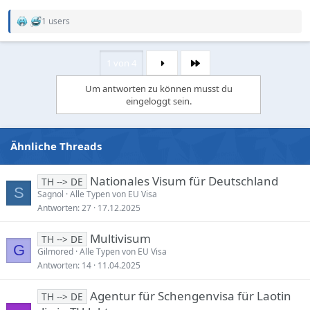
1 users
R
e
a
c
1 von 4
Letzte
t
i
Um antworten zu können musst du
o
eingeloggt sein.
n
s
:
Ähnliche Threads
Nationales Visum für Deutschland
TH --> DE
S
Sagnol
Alle Typen von EU Visa
Antworten
27
17.12.2025
Multivisum
TH --> DE
G
Gilmored
Alle Typen von EU Visa
Antworten
14
11.04.2025
Agentur für Schengenvisa für Laotin
TH --> DE