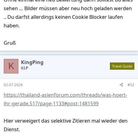
sehen … Bilder müssen aber neu hoch geladen werden
.. Du darfst allerdings keinen Cookie Blocker laufen
haben.
Gruß
KingPing
K
Travel Guide
V.I.P
02.07.2026
#52
https://thailand-asienforum.com/threads/was-hoert-
ihr-gerade.517/page-1133#post-1481599
Hier verweigert das selektive Zitieren mal wieder den
Dienst.