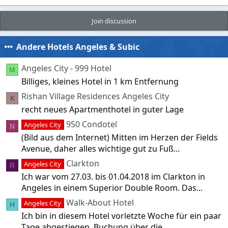
S
t
e
Join discussion
r
n
(
Andere Hotels Angeles & Subic
e
)
Angeles City - 999 Hotel
M
Billiges, kleines Hotel in 1 km Entfernung
Rishan Village Residences Angeles City
K
recht neues Apartmenthotel in guter Lage
950 Condotel
Angeles City
N
(Bild aus dem Internet) Mitten im Herzen der Fields
Avenue, daher alles wichtige gut zu Fuß...
Clarkton
Angeles City
R
Ich war vom 27.03. bis 01.04.2018 im Clarkton in
Angeles in einem Superior Double Room. Das...
Walk-About Hotel
Angeles City
H
Ich bin in diesem Hotel vorletzte Woche für ein paar
Tage abgestiegen. Buchung über die...