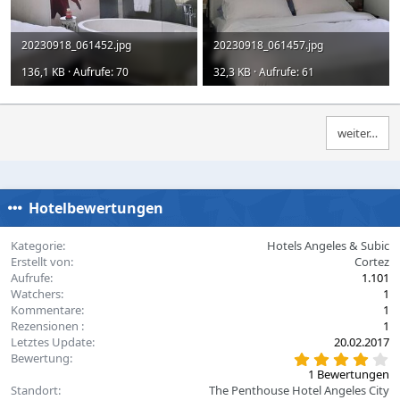
20230918_061452.jpg
20230918_061457.jpg
136,1 KB · Aufrufe: 70
32,3 KB · Aufrufe: 61
weiter…
Hotelbewertungen
Kategorie
Hotels Angeles & Subic
Erstellt von
Cortez
Aufrufe
1.101
Watchers
1
Kommentare
1
Rezensionen
1
Letztes Update
20.02.2017
4
Bewertung
,
1 Bewertungen
0
Standort
The Penthouse Hotel Angeles City
0