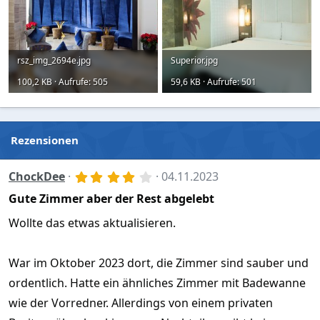
rsz_img_2694e.jpg
Superior.jpg
100,2 KB · Aufrufe: 505
59,6 KB · Aufrufe: 501
Rezensionen
4
ChockDee
04.11.2023
,
Gute Zimmer aber der Rest abgelebt
0
0
S
Wollte das etwas aktualisieren.
t
e
r
War im Oktober 2023 dort, die Zimmer sind sauber und
n
(
ordentlich. Hatte ein ähnliches Zimmer mit Badewanne
e
)
wie der Vorredner. Allerdings von einem privaten