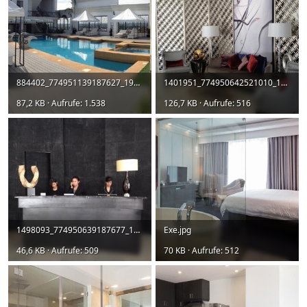
884402_774951139187627_1900986274_o1.jpg
1401951_774950642521010_1804243530_o.jpg
87,2 KB · Aufrufe: 1.538
126,7 KB · Aufrufe: 516
1498093_774950639187677_1573092163_o.jpg
Exe.jpg
46,6 KB · Aufrufe: 509
70 KB · Aufrufe: 512