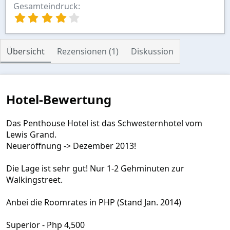
Gesamteindruck
4
,
0
0
Übersicht
Rezensionen (1)
Diskussion
S
t
e
r
n
Hotel-Bewertung
(
e
)
Das Penthouse Hotel ist das Schwesternhotel vom
Lewis Grand.
Neueröffnung -> Dezember 2013!
Die Lage ist sehr gut! Nur 1-2 Gehminuten zur
Walkingstreet.
Anbei die Roomrates in PHP (Stand Jan. 2014)
Superior - Php 4,500