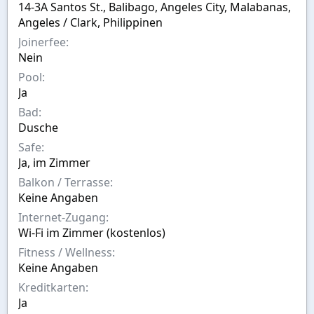
t
w
14-3A Santos St., Balibago, Angeles City, Malabanas,
e
a
Angeles / Clark, Philippinen
l
h
l
l
Joinerfee
t
Nein
v
Pool
o
n
Ja
Bad
Dusche
Safe
Ja, im Zimmer
Balkon / Terrasse
Keine Angaben
Internet-Zugang
Wi-Fi im Zimmer (kostenlos)
Fitness / Wellness
Keine Angaben
Kreditkarten
Ja