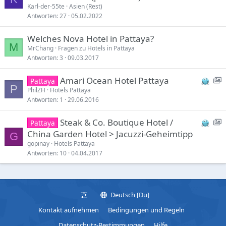
Karl-der-55te
Asien (Rest)
Antworten
27
05.02.2022
Welches Nova Hotel in Pattaya?
M
MrChang
Fragen zu Hotels in Pattaya
Antworten
3
09.03.2017
S
Amari Ocean Hotel Pattaya
Pattaya
P
h
PhilZH
Hotels Pattaya
Antworten
1
29.06.2016
o
S
Steak & Co. Boutique Hotel /
Pattaya
c
h
China Garden Hotel > Jacuzzi-Geheimtipp
a
G
o
gopinay
Hotels Pattaya
s
Antworten
10
04.04.2017
e
c
:
a
I
s
t
Deutsch [Du]
e
e
:
Kontakt aufnehmen
Bedingungen und Regeln
I
Datenschutz-Bestimmungen
Hilfe