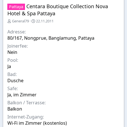
Centara Boutique Collection Nova
Pattaya
Hotel & Spa Pattaya
E
E
General79
22.11.2011
r
r
s
s
Adresse
t
t
80/167, Nongprue, Banglamung, Pattaya
e
e
Joinerfee
l
l
l
l
Nein
e
t
Pool
r
a
Ja
m
Bad
Dusche
Safe
Ja, im Zimmer
Balkon / Terrasse
Balkon
Internet-Zugang
Wi-Fi im Zimmer (kostenlos)