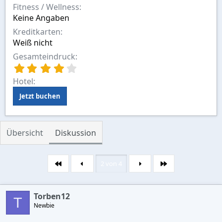
Fitness / Wellness
Keine Angaben
Kreditkarten
Weiß nicht
Gesamteindruck
4
,
Hotel
0
0
Jetzt buchen
S
t
e
r
Übersicht
Diskussion
n
(
e
2 von 4
Erste
Letzte
)
Torben12
T
Newbie