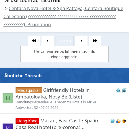
Deluxe Loom ab 1360THB!
->
Centara Nova Hotel & Spa Pattaya, Centara Boutique
Collection (?????????????? ?????????? ????? ?????????????
??????????): Promotion
2 von 4
Erste
Letzte
Um antworten zu können musst du
eingeloggt sein.
Ähnliche Threads
Girlfriendly Hotels in
Madagaskar
Ambatoloaka, Nosy Be (Liste)
H
Handlungsreisender04
Fragen zu Hotels in Afrika
Antworten
32
07.06.2026
Macau, East Castle Spa im
Hong Kong
Casa Real hotel (pre-corona)...
K