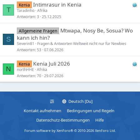
Intimrasur in Kenia
Kenia
T
Taradinho
Afrika
Antworten
3
25.12.2025
Mtwapa, Nosy Be, Sosua? Wo
Allgemeine Fragen
kann ich hin?
S
Severin81
Fragen & Antworten Weltweit nicht nur für Newbies
Antworten
53
07.06.2026
Kenia Juli 2026
Kenia
N
northHHE
Afrika
Antworten
70
29.07.2026
Deutsch [Du]
Kontakt aufnehmen
Bedingungen und Regeln
Datenschutz-Bestimmungen
Hilfe
Forum software by XenForo® © 2010-2026 XenForo Ltd.