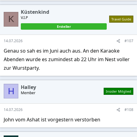
a
c
Küstenkind
t
K
V.I.P
i
Travel Guide
o
Ersteller
n
s
:
14.07.2026
#107
Genau so sah es im Juni auch aus. An den Karaoke
Abenden wurde es zumindest ab 22 Uhr im Nest voller
zur Wurstparty.
Halley
H
Insider Mitglied
Member
14.07.2026
#108
John vom Ashat ist vorgestern verstorben