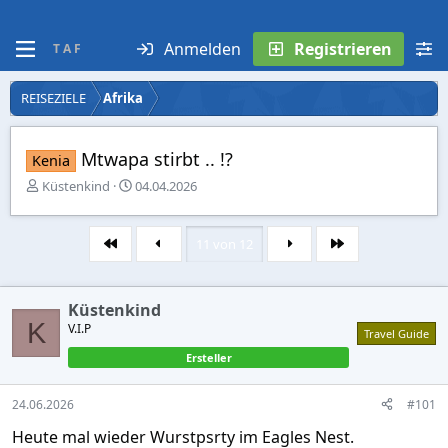
Anmelden
Registrieren
T A F
REISEZIELE
Afrika
Mtwapa stirbt .. !?
Kenia
E
E
Küstenkind
04.04.2026
r
r
s
s
t
t
11 von 12
Erste
Letzte
e
e
l
l
l
l
Küstenkind
e
t
K
r
V.I.P
a
Travel Guide
m
Ersteller
24.06.2026
#101
Heute mal wieder Wurstpsrty im Eagles Nest.