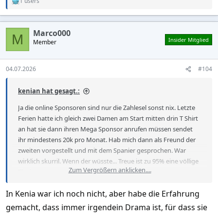
1 users
R
e
a
c
Marco000
t
M
Insider Mitglied
Member
i
o
n
s
04.07.2026
#104
:
kenian hat gesagt.:
Ja die online Sponsoren sind nur die Zahlesel sonst nix. Letzte
Ferien hatte ich gleich zwei Damen am Start mitten drin T Shirt
an hat sie dann ihren Mega Sponsor anrufen müssen sendet
ihr mindestens 20k pro Monat. Hab mich dann als Freund der
zweiten vorgestellt und mit dem Spanier gesprochen. War
wirklich skurril. Wenn der wüsste... Treue ist zu 95% eine völlige
Zum Vergrößern anklicken....
Illusion
In Kenia war ich noch nicht, aber habe die Erfahrung
Es gibt noch die schlimmere Varianten die schon vor
gemacht, dass immer irgendein Drama ist, für dass sie
irgendeinem.Treffen immer wieder Geld schicken. Sind soweit