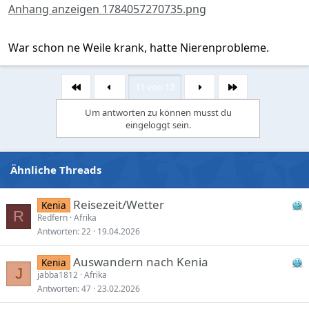
Anhang anzeigen 1784057270735.png
War schon ne Weile krank, hatte Nierenprobleme.
11 von 12
Erste
Letzte
Um antworten zu können musst du
eingeloggt sein.
Ähnliche Threads
Reisezeit/Wetter
Kenia
R
Redfern
Afrika
Antworten
22
19.04.2026
Auswandern nach Kenia
Kenia
J
jabba1812
Afrika
Antworten
47
23.02.2026