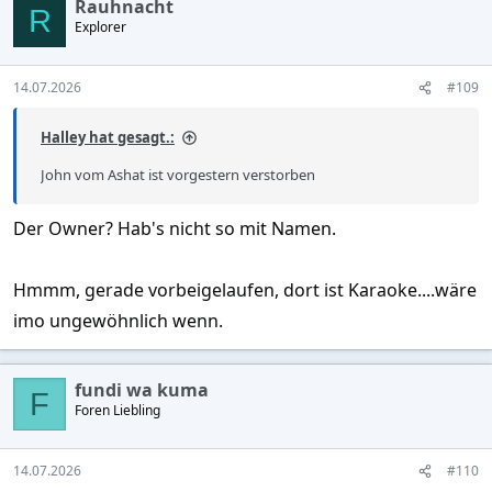
Rauhnacht
R
Explorer
14.07.2026
#109
Halley hat gesagt.:
John vom Ashat ist vorgestern verstorben
Der Owner? Hab's nicht so mit Namen.
Hmmm, gerade vorbeigelaufen, dort ist Karaoke....wäre
imo ungewöhnlich wenn.
fundi wa kuma
F
Foren Liebling
14.07.2026
#110