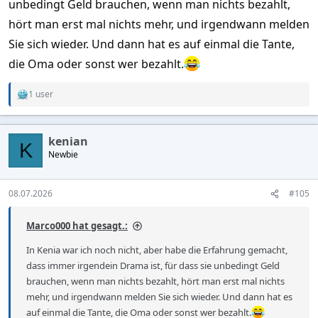
unbedingt Geld brauchen, wenn man nichts bezahlt,
ich mitbekommen habe Neulinge die noch nie dort waren. Eine
hört man erst mal nichts mehr, und irgendwann melden
Bekannte von mir hat ein Händchen dafür hat mindestens
einen am Start der irgendwann mal kommen will. Denke wenn
Sie sich wieder. Und dann hat es auf einmal die Tante,
man mit europäischen Mindset reingeht denkt man ein Match
die Oma oder sonst wer bezahlt.
auf einer App wäre was besonderes wie es für den 0815 Mann
ist hierzulande
1 user
R
e
a
c
kenian
t
K
Newbie
i
o
n
s
08.07.2026
#105
:
Marco000 hat gesagt.:
In Kenia war ich noch nicht, aber habe die Erfahrung gemacht,
dass immer irgendein Drama ist, für dass sie unbedingt Geld
brauchen, wenn man nichts bezahlt, hört man erst mal nichts
mehr, und irgendwann melden Sie sich wieder. Und dann hat es
auf einmal die Tante, die Oma oder sonst wer bezahlt.