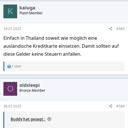
kaluga
K
Platin Member
29.07.2025
#583
Einfach in Thailand soweit wie möglich eine
ausländische Kreditkarte einsetzen. Damit sollten auf
diese Gelder keine Steuern anfallen.
1 user
R
e
a
c
oldsleepi
t
O
Bronze Member
i
o
n
s
30.07.2025
#584
:
Buddy hat gesagt.: