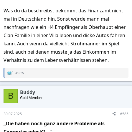
Was du da beschreibst bekommt das Finanzamt nicht
mal in Deutschland hin. Sonst würde mann mal
nachfragen wie ein H4 Empfänger als Oberhaupt einer
Clan Familie in einer Villa leben und dicke Autos fahren
kann. Auch wenn da vielleicht Strohmänner im Spiel
sind, auch bei denen müsste ja das Einkommen im
Verhältnis zu dem Lebensverhältnissen stehen.
1 users
R
e
a
c
Buddy
t
B
Gold Member
i
o
n
s
30.07.2025
#585
:
„Die haben noch ganz andere Probleme als
Computer oder KI..."