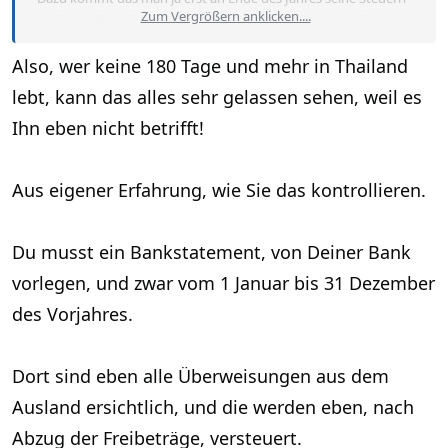
Zum Vergrößern anklicken....
macht, wollen die dann durch alle Kontobewegungen des
ganzen Jahres gehen? Was ist wenn ich 10 Mio überweise um
Also, wer keine 180 Tage und mehr in Thailand
ein Haus zu bauen, Grundstück zu kaufen usw., wollen die dann
die 55% Steuern darauf erheben?
lebt, kann das alles sehr gelassen sehen, weil es
Ihn eben nicht betrifft!
Im Moment scheint man ja eher darauf aus zu sein Kapital aus
dem Ausland an zu ziehen und nicht Leute vor den Kopf zu
stoßen. Inzwischen hat man wohl auch gemerkt das die
Aus eigener Erfahrung, wie Sie das kontrollieren.
chinesischen und indischen Touristen nicht viel Kohle ausgeben
und man sich die westlichen Touris zurück wünscht, die nun
lieber nach Vietnam usw fahren.
Du musst ein Bankstatement, von Deiner Bank
vorlegen, und zwar vom 1 Januar bis 31 Dezember
des Vorjahres.
Dort sind eben alle Überweisungen aus dem
Ausland ersichtlich, und die werden eben, nach
Abzug der Freibeträge, versteuert.