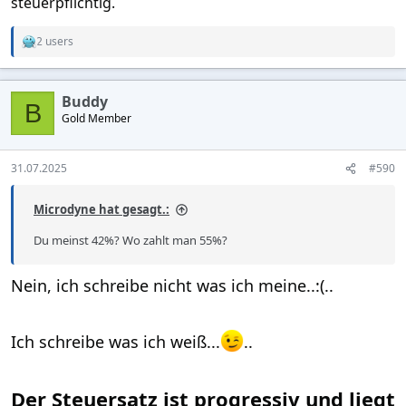
steuerpflichtig.
2 users
R
e
a
c
Buddy
t
B
Gold Member
i
o
n
s
31.07.2025
#590
:
Microdyne hat gesagt.:
Du meinst 42%? Wo zahlt man 55%?
Nein, ich schreibe nicht was ich meine..:(..
Ich schreibe was ich weiß...
..
Der Steuersatz ist progressiv und liegt