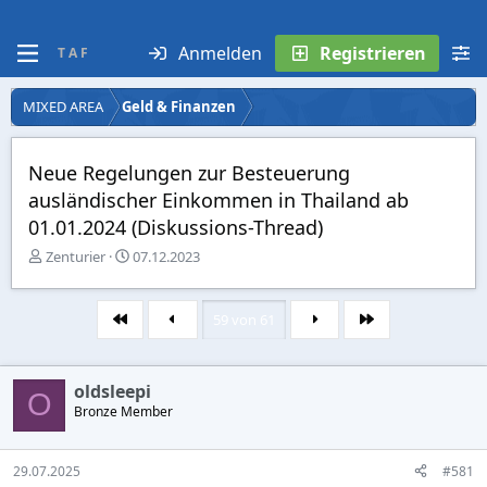
Anmelden
Registrieren
T A F
MIXED AREA
Geld & Finanzen
Neue Regelungen zur Besteuerung
ausländischer Einkommen in Thailand ab
01.01.2024 (Diskussions-Thread)
E
E
Zenturier
07.12.2023
r
r
s
s
t
t
59 von 61
Erste
Letzte
e
e
l
l
l
l
oldsleepi
e
t
O
r
Bronze Member
a
m
29.07.2025
#581