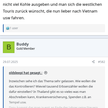
nicht viel Kohle ausgeben und man sich die westlichen
Touris zurück wünscht, die nun lieber nach Vietnam
usw fahren.
1 user
R
e
a
c
Buddy
t
B
Gold Member
i
o
n
s
29.07.2025
#582
:
oldsleepi hat gesagt.:
Inzwischen sehe ich das Thema sehr gelassen. Wie wollen die
das Kontrollieren? Wieviel tausend Erbsenzähler wollen die
dafür einstellen? In Thailand gibt es so vieles was man
Abschreiben kann, Krankenversicherung, Spenden z.B. an
Tempel usw.
Dazu kommt das man ja erst an Ende des Jahres seine Steuern