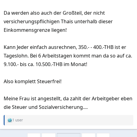
Jahren noch keine gemacht!
Da werden also auch der Großteil, der nicht
Jetzt ist es Pflicht für Jeden der diese 180
versicherungspflichigen Thais unterhalb dieser
Tage hier lebt, sich eine TIN
Einkommensgrenze liegen!
(Steuernummer)zu holen, was aber nicht
Kann Jeder einfach ausrechnen, 350.- - 400.-THB ist er
aussagt das er damit auch
Tageslohn. Bei 6 Arbeitstagen kommt man da so auf ca.
Einkommenssteuer zahlen muss!
9.100.- bis ca. 10.500.-THB im Monat!
Geld nur am ATM ziehen, umgeht wie ich
Also komplett Steuerfrei!
informiert bin nicht die Steuerpflicht, weil
es ja auch eine Überweisung nach Thailand
Meine Frau ist angestellt, da zahlt der Arbeitgeber eben
ist. Lasse mich da gerne eines anderen
die Steuer und Sozialversicherung....
belehren!
1 user
R
e
Wenn ein Beamter des Finanzamts sagt das
a
c