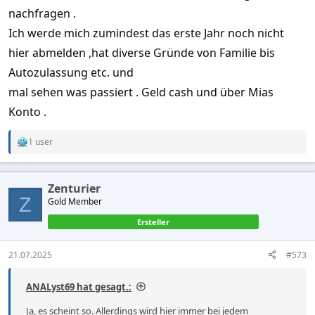
nachfragen .
Ich werde mich zumindest das erste Jahr noch nicht
hier abmelden ,hat diverse Gründe von Familie bis
Autozulassung etc. und
mal sehen was passiert . Geld cash und über Mias
Konto .
1 user
R
e
a
c
Zenturier
t
Z
Gold Member
i
o
Ersteller
n
s
:
21.07.2025
#573
ANALyst69 hat gesagt.:
Ja, es scheint so. Allerdings wird hier immer bei jedem