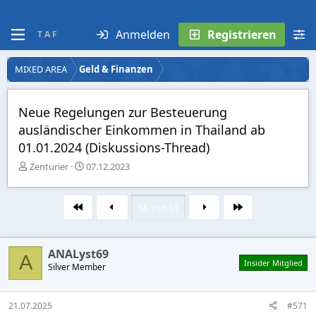
Anmelden
Registrieren
T A F
MIXED AREA
Geld & Finanzen
Neue Regelungen zur Besteuerung
ausländischer Einkommen in Thailand ab
01.01.2024 (Diskussions-Thread)
E
E
Zenturier
07.12.2023
r
r
s
s
t
t
58 von 61
Erste
Letzte
e
e
l
l
l
l
ANALyst69
e
t
A
Insider Mitglied
r
Silver Member
a
m
21.07.2025
#571