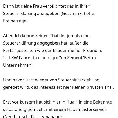
hast,musst Du das hier auf dem Finanzamt nachweisen!
Dann ist deine Frau verpflichtet das in ihrer
Steuererklärung anzugeben (Geschenk, hohe
Wenn Du in Thailand lebst, oder eben diese
Freibeträge).
180 und mehr Tage im Jahr hier verbringst,
bist Du nach DBA in Thailand
Aber: Ich kenne keinen Thai der jemals eine
Steuerpflichtig.
Steuererklärung abgegeben hat, außer die
Festangestellten wie der Bruder meiner Freundin.
Dem Finanzamt hier, ist es egal woher das
Ist LKW Fahrer in einem großen Zement/Beton
Geld das überwiesen wird kommt!
Unternehmen.
Und bevor jetzt wieder von Steuerhinterziehung
Rente / Betriebsrente / Pension etc.
geredet wird, das interessiert hier keinen privaten Thai.
Es werden
ALLE
Gelder die Du nach
Erst vor kurzem hat sich hier in Hua Hin eine Bekannte
Thailand auf Dein Konto überwiesen hast,
selbständig gemacht mit einem Hausmeisterservice
was aus dem vorzulegendem
(Neudeutsch: Facilitymanager),