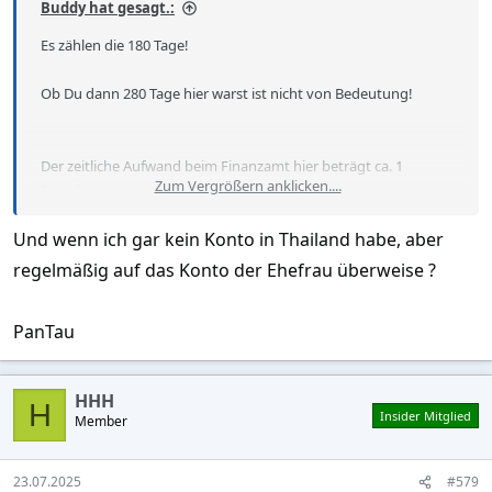
Buddy hat gesagt.:
Es zählen die 180 Tage!
Ob Du dann 280 Tage hier warst ist nicht von Bedeutung!
Der zeitliche Aufwand beim Finanzamt hier beträgt ca. 1
Zum Vergrößern anklicken....
Stunde!
Und wenn ich gar kein Konto in Thailand habe, aber
Tin holen. Also die Steuernummer,dauert 30 Minuten!
Unterlagen sind der Reisepass und eine
regelmäßig auf das Konto der Ehefrau überweise ?
Wohnsitzbestätigung,oder das "Gelbe Hausbuch"
PanTau
Mit der TIN zum Finanzamt,das Bankstatment vorlegen aus
dem der Beamte die Auslandgeldseingänge addiert und Dir in
10 Minuten sagt was Du zu zahlen hast!
HHH
H
Insider Mitglied
Member
Selber ausfüllen musst Du nichts!
Falls Du in Deutschland schon Einkommenssteuer bezahlt
23.07.2025
#579