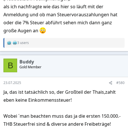
Bankstatement zu ersehen ist, addiert und
als ich nachfragte wie das hier so läuft mit der
danach die Einkommensteuer berechnet!
Anmeldung und ob man Steuervorauszahlungen hat
oder die 7% Steuer abführt sehen mich dann ganz
Nur wenn Du den
Nachweis
erbringen
große Augen an
kannst, dass diese Gelder schon in
3 users
R
Deutschland versteuert wurden, greift das
e
a
DBA hier!
c
Buddy
t
B
Gold Member
i
o
Evtl. sind dann Steuern zu zahlen, wenn die
n
s
23.07.2025
Steuer in Thailand hier höher wäre, was
#580
:
Ja, das ist tatsächlich so, der Großteil der Thais,zahlt
aber sehr unwahrscheinlich ist!
eben keine Einkommenssteuer!
Früher musste man keine Steuererklärung
Wobei ´man beachten muss das ja die ersten 150.000.-
machen, also ich habe hier in den letzten 36
THB Steuerfrei sind & diverse andere Freibeträge!