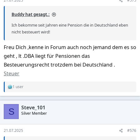
21.07.2025
#575
Buddy hat gesagt.:
Ich bekomme seit Jahren eine Pension die in Deutschland eben
nicht besteuert wird!
Freu Dich ,kenne in Forum auch noch jemand dem es so
geht , lt .DBA liegt für Pensionen das
Besteuerungsrecht trotzdem bei Deutschland .
Steuer
1 user
R
e
a
c
Steve_101
t
S
Silver Member
i
o
n
s
21.07.2025
#576
: