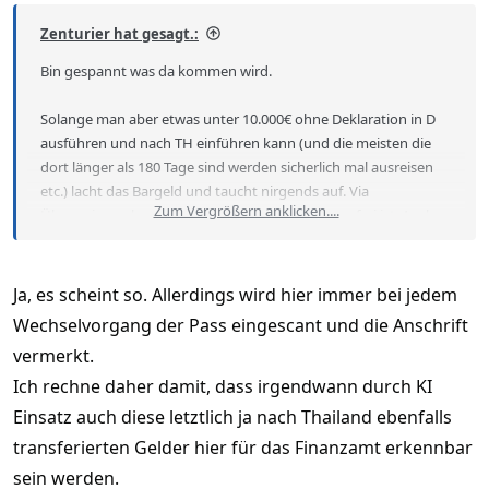
Zenturier hat gesagt.:
Bin gespannt was da kommen wird.
Solange man aber etwas unter 10.000€ ohne Deklaration in D
ausführen und nach TH einführen kann (und die meisten die
dort länger als 180 Tage sind werden sicherlich mal ausreisen
etc.) lacht das Bargeld und taucht nirgends auf. Via
Zum Vergrößern anklicken....
Überweisung kommt dann nur soviel, wie steuerfrei ist. Auch
Bekannte / Verwandte etc. die nach TH reisen, können was
mitbringen in Bar.
Ja, es scheint so. Allerdings wird hier immer bei jedem
Denkfehler oder nicht, funktioniert doch oder?
Wechselvorgang der Pass eingescant und die Anschrift
Wird sicherlich in naher Zukunft auch noch eingeschränkt aber
vermerkt.
so lange es möglich ist kann man es doch nutzen.
Ich rechne daher damit, dass irgendwann durch KI
Einsatz auch diese letztlich ja nach Thailand ebenfalls
transferierten Gelder hier für das Finanzamt erkennbar
sein werden.