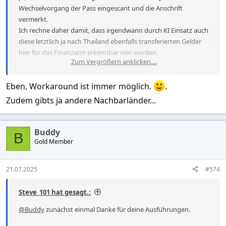
Wechselvorgang der Pass eingescant und die Anschrift
vermerkt.
Ich rechne daher damit, dass irgendwann durch KI Einsatz auch
diese letztlich ja nach Thailand ebenfalls transferierten Gelder
hier für das Finanzamt erkennbar sein werden.
Zum Vergrößern anklicken....
Daher lass ich vorsorglich meine Euros grundsätzlich immer
durch eine sehr gute Thai Freundin zur Wechselstube bringen.
Eben, Workaround ist immer möglich.
.
Zudem gibts ja andere Nachbarländer...
Buddy
B
Gold Member
21.07.2025
#574
Steve_101 hat gesagt.:
@Buddy
zunächst einmal Danke für deine Ausführungen.