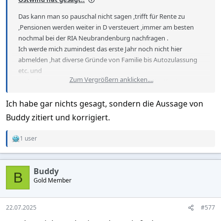
Das kann man so pauschal nicht sagen ,trifft für Rente zu
,Pensionen werden weiter in D versteuert ,immer am besten
nochmal bei der RIA Neubrandenburg nachfragen .
Ich werde mich zumindest das erste Jahr noch nicht hier
abmelden ,hat diverse Gründe von Familie bis Autozulassung
etc. und
Zum Vergrößern anklicken....
mal sehen was passiert . Geld cash und über Mias Konto .
Ich habe gar nichts gesagt, sondern die Aussage von
Buddy zitiert und korrigiert.
1 user
R
e
a
c
Buddy
t
B
Gold Member
i
o
n
s
22.07.2025
#577
: