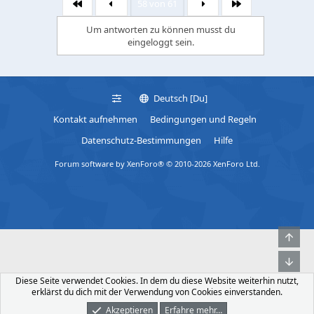
58 von 61
Erste
Letzte
Du nicht Steuerpflichtig bist, bekommst Du
t
i
Um antworten zu können musst du
darüber aber nichts Schriftliches!
o
eingeloggt sein.
n
s
:
Beim nächsten Mal ein anderer Beamter…
Der anderer Meinung ist…???
Deutsch [Du]
Kontakt aufnehmen
Bedingungen und Regeln
Evtl. Steuer nachzahlen…???
Datenschutz-Bestimmungen
Hilfe
Forum software by XenForo® © 2010-2026 XenForo Ltd.
Ich habe voriges Jahr ca. 1.000.000.-THB von
meiner deutschen Bank aus zu meiner
Thailändischen Bank überwiesen.
Obe
Unt
Nachdem ich eine Steuernummer hatte,
Diese Seite verwendet Cookies. In dem du diese Website weiterhin nutzt,
erklärst du dich mit der Verwendung von Cookies einverstanden.
musste ich eben dieses Bankstatement
Akzeptieren
Erfahre mehr…