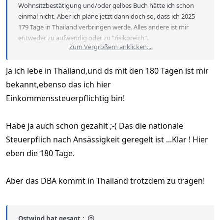
Wohnsitzbestätigung und/oder gelbes Buch hätte ich schon
einmal nicht. Aber ich plane jetzt dann doch so, dass ich 2025
179 Tage in Thailand verbringen werde. Alles andere ist mir
entweder zu aufwendig oder zu "risikoreich".
Zum Vergrößern anklicken....
Übrigens: "Wenn Du in Thailand lebst, oder eben diese 180 und
Ja ich lebe in Thailand,und ds mit den 180 Tagen ist mir
mehr Tage im Jahr hier verbringst, bist Du nach DBA in Thailand
Steuerpflichtig."
bekannt,ebenso das ich hier
Die nationale Streupflicht in Thailand richtet sich nicht nach
Einkommenssteuerpflichtig bin!
dem DBA.
Habe ja auch schon gezahlt ;-( Das die nationale
Steuerpflich nach Ansässigkeit geregelt ist ...Klar ! Hier
eben die 180 Tage.
Aber das DBA kommt in Thailand trotzdem zu tragen!
Ostwind hat gesagt.: