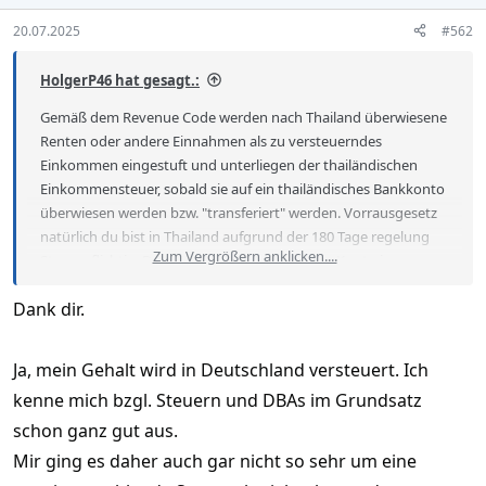
20.07.2025
#562
HolgerP46 hat gesagt.:
Gemäß dem Revenue Code werden nach Thailand überwiesene
Renten oder andere Einnahmen als zu versteuerndes
Einkommen eingestuft und unterliegen der thailändischen
Einkommensteuer, sobald sie auf ein thailändisches Bankkonto
überwiesen werden bzw. "transferiert" werden. Vorrausgesetz
natürlich du bist in Thailand aufgrund der 180 Tage regelung
Zum Vergrößern anklicken....
Steuerpflichtig. Demnach müstest du also ein Konto in
Thailand haben wo Geld hin überwiesen wird um dort
Dank dir.
besteuert zu werden. Die Immigration dürfte das also weniger
interessieren, kann mir aber vorstellen das die den
Thailändischen Behörden die Infos weiterreichen und solltest
Ja, mein Gehalt wird in Deutschland versteuert. Ich
du einen feste Wohnsitz in Thailand haben könnte da
kenne mich bzgl. Steuern und DBAs im Grundsatz
nachgefragt werden. Wird dein Einkommen nicht sowieso zur
zeit in Deutschland versteuert? Durch das
schon ganz gut aus.
Doppelbesteuerungsabkommen wird nur in einem Land Steuer
Mir ging es daher auch gar nicht so sehr um eine
erhoben.