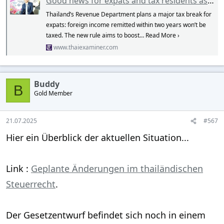
Good news for expats and tax residents as Revenue gives update on new law taxing foreign remittances - Thai Examiner
Thailand’s Revenue Department plans a major tax break for
expats: foreign income remitted within two years won’t be
taxed. The new rule aims to boost… Read More ›
www.thaiexaminer.com
Buddy
B
Gold Member
21.07.2025
#567
Hier ein Überblick der aktuellen Situation...
Link :
Geplante Änderungen im thailändischen
Steuerrecht
.
Der Gesetzentwurf befindet sich noch in einem