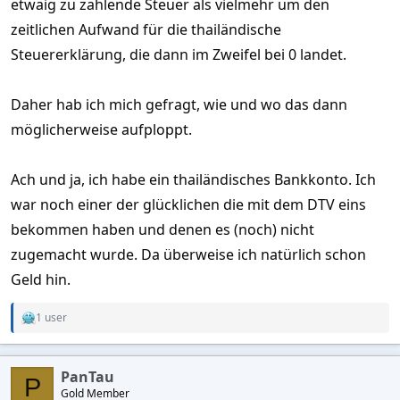
etwaig zu zahlende Steuer als vielmehr um den
zeitlichen Aufwand für die thailändische
Steuererklärung, die dann im Zweifel bei 0 landet.
Daher hab ich mich gefragt, wie und wo das dann
möglicherweise aufploppt.
Ach und ja, ich habe ein thailändisches Bankkonto. Ich
war noch einer der glücklichen die mit dem DTV eins
bekommen haben und denen es (noch) nicht
zugemacht wurde. Da überweise ich natürlich schon
Geld hin.
1 user
R
e
a
c
PanTau
t
P
Gold Member
i