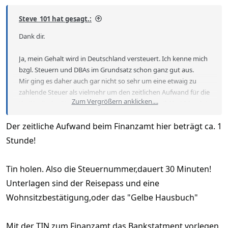
Steve_101 hat gesagt.:
Dank dir.
Ja, mein Gehalt wird in Deutschland versteuert. Ich kenne mich
bzgl. Steuern und DBAs im Grundsatz schon ganz gut aus.
Mir ging es daher auch gar nicht so sehr um eine etwaig zu
zahlende Steuer als vielmehr um den zeitlichen Aufwand für die
Zum Vergrößern anklicken....
thailändische Steuererklärung, die dann im Zweifel bei 0 landet.
Der zeitliche Aufwand beim Finanzamt hier beträgt ca. 1
Daher hab ich mich gefragt, wie und wo das dann
möglicherweise aufploppt.
Stunde!
Ach und ja, ich habe ein thailändisches Bankkonto. Ich war
Tin holen. Also die Steuernummer,dauert 30 Minuten!
noch einer der glücklichen die mit dem DTV eins bekommen
haben und denen es (noch) nicht zugemacht wurde. Da
Unterlagen sind der Reisepass und eine
überweise ich natürlich schon Geld hin.
Wohnsitzbestätigung,oder das "Gelbe Hausbuch"
Mit der TIN zum Finanzamt,das Bankstatment vorlegen