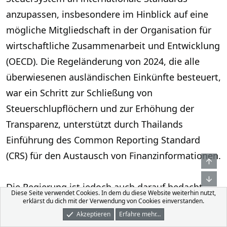
anzupassen, insbesondere im Hinblick auf eine
mögliche Mitgliedschaft in der Organisation für
wirtschaftliche Zusammenarbeit und Entwicklung
(OECD). Die Regeländerung von 2024, die alle
überwiesenen ausländischen Einkünfte besteuert,
war ein Schritt zur Schließung von
Steuerschlupflöchern und zur Erhöhung der
Transparenz, unterstützt durch Thailands
Einführung des Common Reporting Standard
(CRS) für den Austausch von Finanzinformationen.
Obe
Unt
Die Regierung ist jedoch auch darauf bedacht,
Diese Seite verwendet Cookies. In dem du diese Website weiterhin nutzt,
erklärst du dich mit der Verwendung von Cookies einverstanden.
Thailands Attraktivität für ausländische Expats zu
Akzeptieren
Erfahre mehr…
bewahren. Die vorgeschlagene
Foren
Was Ist Neu
Dunkler Modus
Anmelden
Registrieren