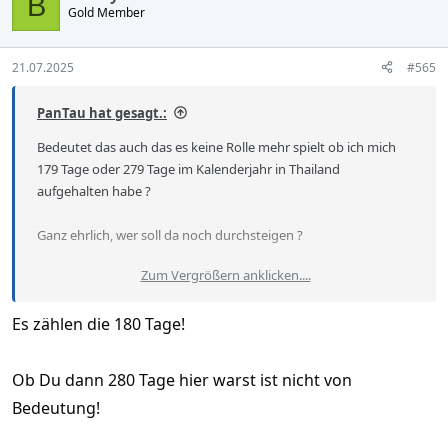
B
Gold Member
i
o
n
s
21.07.2025
#565
:
PanTau hat gesagt.:
Bedeutet das auch das es keine Rolle mehr spielt ob ich mich
179 Tage oder 279 Tage im Kalenderjahr in Thailand
aufgehalten habe ?
Ganz ehrlich, wer soll da noch durchsteigen ?
Zum Vergrößern anklicken....
PanTau
Es zählen die 180 Tage!
Ob Du dann 280 Tage hier warst ist nicht von
Bedeutung!