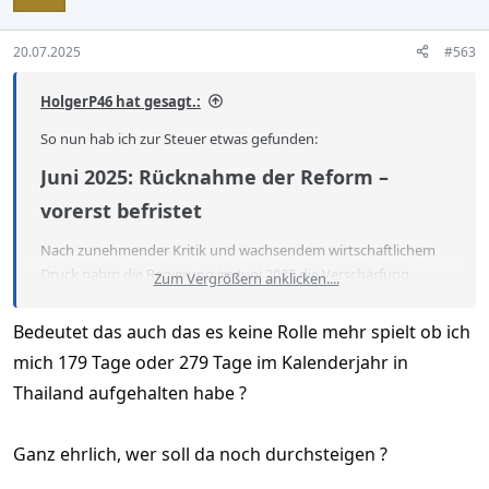
o
n
s
20.07.2025
#563
:
HolgerP46 hat gesagt.:
So nun hab ich zur Steuer etwas gefunden:
Juni 2025: Rücknahme der Reform –
vorerst befristet​
Nach zunehmender Kritik und wachsendem wirtschaftlichem
Druck nahm die Regierung im Juni 2025 die Verschärfung
Zum Vergrößern anklicken....
zurück. Die Regelung wurde
für zwei Jahre ausgesetzt
– bis
Ende 2026
. Das bedeutet:
Bedeutet das auch das es keine Rolle mehr spielt ob ich
mich 179 Tage oder 279 Tage im Kalenderjahr in
Thailand aufgehalten habe ?
Mit anderen Worten:
Einkommen aus dem Ausland, das im Jahr 2024 erzielt wurde
Ganz ehrlich, wer soll da noch durchsteigen ?
und erst 2025 oder später nach Thailand gebracht wird, bleibt