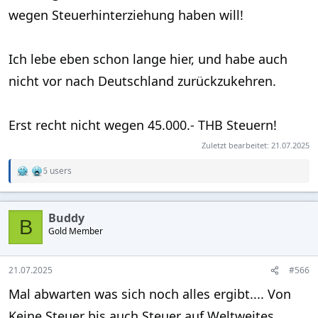
wegen Steuerhinterziehung haben will!
Ich lebe eben schon lange hier, und habe auch
nicht vor nach Deutschland zurückzukehren.
Erst recht nicht wegen 45.000.- THB Steuern!
Zuletzt bearbeitet:
21.07.2025
6 users
R
e
a
c
Buddy
t
B
Gold Member
i
o
n
s
21.07.2025
#566
:
Mal abwarten was sich noch alles ergibt.... Von
Keine Steuer bis auch Steuer auf Weltweites