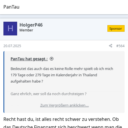
steuerfrei.
PanTau
Diese Rückkehr zur früheren Praxis wurde von vielen als
„Verschnaufpause“ begrüßt – ob sie nach 2026 Bestand hat,
HolgerP46
bleibt offen. Die Regierung nennt die Maßnahme ausdrücklich
H
Sponsor
Member
eine
vorübergehende Investitionsförderung
.
Quelle:
Thailand auswandern 2025 – Steuerfrei leben im
20.07.2025
#564
tropischen Paradies
PanTau hat gesagt.:
Bedeutet das auch das es keine Rolle mehr spielt ob ich mich
179 Tage oder 279 Tage im Kalenderjahr in Thailand
aufgehalten habe ?
Ganz ehrlich, wer soll da noch durchsteigen ?
Zum Vergrößern anklicken....
PanTau
Recht hast du, ist alles recht schwer zu verstehen. Ob
das Deutsche Finanzamt sich beschwert wenn man die