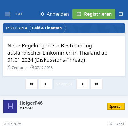
Anmelden
Registrieren
T A F
MIXED AREA
Geld & Finanzen
Neue Regelungen zur Besteuerung
ausländischer Einkommen in Thailand ab
01.01.2024 (Diskussions-Thread)
E
E
Zenturier
07.12.2023
r
r
s
s
t
t
57 von 61
Erste
Letzte
e
e
l
l
l
l
HolgerP46
e
t
H
Sponsor
r
Member
a
m
20.07.2025
#561