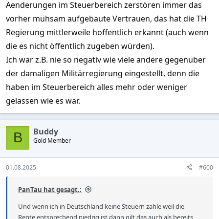
Aenderungen im Steuerbereich zerstören immer das
vorher mühsam aufgebaute Vertrauen, das hat die TH
Ich hatte ca.375.000.-THB Steuerfrei. Vom
Regierung mittlerweile hoffentlich erkannt (auch wenn
Rest bis zu ca.1 Million, waren dann eben
die es nicht öffentlich zugeben würden).
Steuern fällig, ca. 45.000.-THB
Ich war z.B. nie so negativ wie viele andere gegenüber
der damaligen Militärregierung eingestellt, denn die
Geld für den Erwerb von Immobilien
haben im Steuerbereich alles mehr oder weniger
gelassen wie es war.
anderes Thema, und Land kaufen kannst Du
sowie so nicht
Buddy
B
Gold Member
Und der maximale Steuersatz ist eben 35%
und nicht 55% ..
01.08.2025
#600
PanTau hat gesagt.:
Und wenn ich in Deutschland keine Steuern zahle weil die
Rente entsprechend niedrig ist dann gilt das auch als bereits