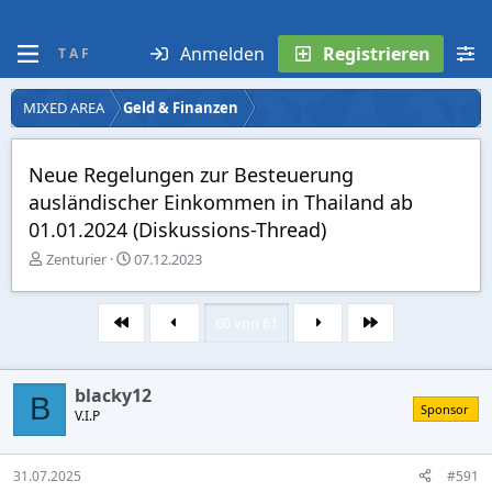
Anmelden
Registrieren
T A F
MIXED AREA
Geld & Finanzen
Neue Regelungen zur Besteuerung
ausländischer Einkommen in Thailand ab
01.01.2024 (Diskussions-Thread)
E
E
Zenturier
07.12.2023
r
r
s
s
t
t
60 von 61
Erste
Letzte
e
e
l
l
l
l
blacky12
e
t
B
Sponsor
r
V.I.P
a
m
31.07.2025
#591