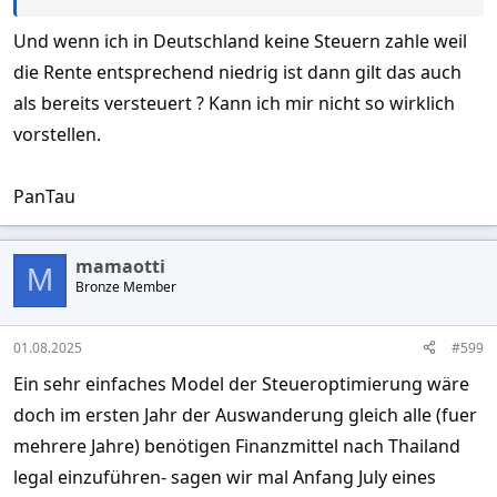
kontrollieren.
Und wenn ich in Deutschland keine Steuern zahle weil
die Rente entsprechend niedrig ist dann gilt das auch
Du musst ein Bankstatement, von Deiner
als bereits versteuert ? Kann ich mir nicht so wirklich
Bank vorlegen, und zwar vom 1 Januar bis
vorstellen.
31 Dezember des Vorjahres.
PanTau
Dort sind eben alle Überweisungen aus dem
Ausland ersichtlich, und die werden eben,
mamaotti
M
Bronze Member
nach Abzug der Freibeträge, versteuert.
01.08.2025
#599
„Wie viel tausend Erbsenzähler wollen die
Ein sehr einfaches Model der Steueroptimierung wäre
dafür einstellen?“
doch im ersten Jahr der Auswanderung gleich alle (fuer
mehrere Jahre) benötigen Finanzmittel nach Thailand
Auch Thailand hat Computer und auch KI.
legal einzuführen- sagen wir mal Anfang July eines