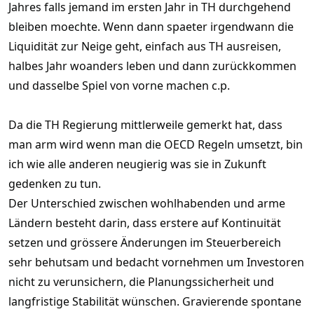
Jahres falls jemand im ersten Jahr in TH durchgehend
bleiben moechte. Wenn dann spaeter irgendwann die
Liquidität zur Neige geht, einfach aus TH ausreisen,
Klar greift auch das DBA, aber nur wenn Du
halbes Jahr woanders leben und dann zurückkommen
nachweisen kannst, dass die eingeführten
und dasselbe Spiel von vorne machen c.p.
Gelder schon in Deutschland versteuert
wurden!
Da die TH Regierung mittlerweile gemerkt hat, dass
man arm wird wenn man die OECD Regeln umsetzt, bin
Kanns Du das nicht…Zahlen!
ich wie alle anderen neugierig was sie in Zukunft
gedenken zu tun.
Die Abschreibungen halten sich im Rahmen.
Der Unterschied zwischen wohlhabenden und arme
Ländern besteht darin, dass erstere auf Kontinuität
Die Steuer macht Du hier bis maximal 3
setzen und grössere Änderungen im Steuerbereich
sehr behutsam und bedacht vornehmen um Investoren
Monate nach Jahresende, also von Januar
nicht zu verunsichern, die Planungssicherheit und
bis März des Folgejahres! Also nicht am
langfristige Stabilität wünschen. Gravierende spontane
Jahresende!