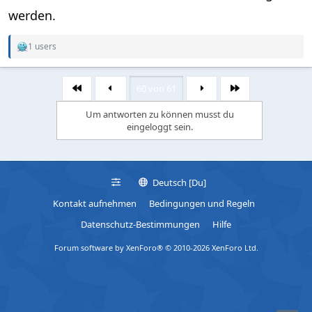
werden.
1 users
R
e
a
c
60 von 61
Erste
Letzte
t
i
Um antworten zu können musst du
o
eingeloggt sein.
n
s
:
Deutsch [Du]
Kontakt aufnehmen
Bedingungen und Regeln
Datenschutz-Bestimmungen
Hilfe
Forum software by XenForo® © 2010-2026 XenForo Ltd.