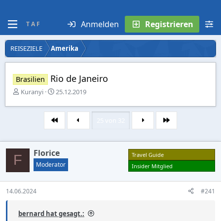
Anmelden
Registrieren
T A F
REISEZIELE
Amerika
Rio de Janeiro
Brasilien
E
E
Kuranyi
25.12.2019
r
r
s
s
t
t
25 von 32
Erste
Letzte
e
e
l
l
l
l
Florice
e
t
Travel Guide
F
r
a
Moderator
Insider Mitglied
m
14.06.2024
#241
bernard hat gesagt.: