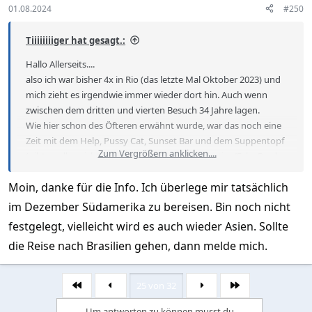
s
01.08.2024
#250
:
Tiiiiiiiiger hat gesagt.:
Hallo Allerseits....
also ich war bisher 4x in Rio (das letzte Mal Oktober 2023) und
mich zieht es irgendwie immer wieder dort hin. Auch wenn
zwischen dem dritten und vierten Besuch 34 Jahre lagen.
Wie hier schon des Öfteren erwähnt wurde, war das noch eine
Zeit mit dem Help, Pussy Cat, Sunset Bar und dem Suppentopf
Zum Vergrößern anklicken....
(gibt es alles nicht mehr)!!! Das Maps (Av. Atlantico/Ecke Prado
Junior) war/ist jetzt der Anlaufpunkt vieler männlicher
Moin, danke für die Info. Ich überlege mir tatsächlich
Touristen. D.h. natürlich auch, das sich dort ab ca. 20 Uhr die
Mädels aufhalten.
im Dezember Südamerika zu bereisen. Bin noch nicht
Falls sie jemanden finden (kommt ja auch auf die Saison an),
festgelegt, vielleicht wird es auch wieder Asien. Sollte
kommen die 5 typischen Fragen (wie heisst du?, wo kommst du
die Reise nach Brasilien gehen, dann melde mich.
her?, zum ersten Mal in Rio?, wo wohnst du? und wie lange
bleibst du?). Das ist der typische Check der Damen, damit sie
gleich wissen ob du ein Neuling bist oder dich auskennst!!!
25 von 32
Erste
Letzte
Danach kommt dann so gut wie immer: darf ich was trinken
und essen (auf die Kosten des Touris natürlich). Nach einiger
Um antworten zu können musst du