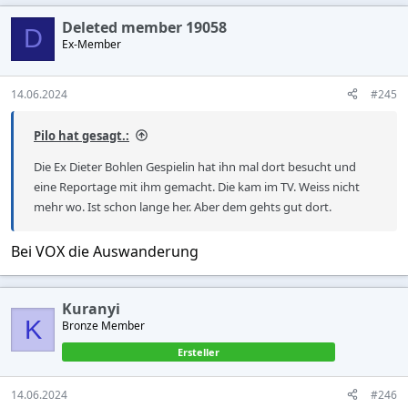
a
c
Deleted member 19058
t
D
Ex-Member
i
o
n
s
14.06.2024
#245
:
Pilo hat gesagt.:
Die Ex Dieter Bohlen Gespielin hat ihn mal dort besucht und
eine Reportage mit ihm gemacht. Die kam im TV. Weiss nicht
mehr wo. Ist schon lange her. Aber dem gehts gut dort.
Bei VOX die Auswanderung
Kuranyi
K
Bronze Member
Ersteller
14.06.2024
#246