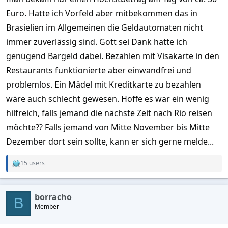
Euro. Hatte ich Vorfeld aber mitbekommen das in
Brasielien im Allgemeinen die Geldautomaten nicht
immer zuverlässig sind. Gott sei Dank hatte ich
genügend Bargeld dabei. Bezahlen mit Visakarte in den
Restaurants funktionierte aber einwandfrei und
problemlos. Ein Mädel mit Kreditkarte zu bezahlen
wäre auch schlecht gewesen. Hoffe es war ein wenig
hilfreich, falls jemand die nächste Zeit nach Rio reisen
möchte?? Falls jemand von Mitte November bis Mitte
Dezember dort sein sollte, kann er sich gerne melde...
15 users
R
e
a
c
borracho
t
B
Member
i
o
n