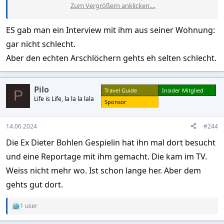
Zum Vergrößern anklicken....
finanziell bestimmt weit vorne. Ole von Beust als Bürgermeister
hätte ihm seinerzeit wegen der besonderen Umstände die im
ES gab man ein Interview mit ihm aus seiner Wohnung:
Handumdrehen erworbenen Ansprüche auf die Senatoren-
Altersversorgung streichen können - hat er aber nicht, ist ja
gar nicht schlecht.
auch nicht sein Geld.
Aber den echten Arschlöchern gehts eh selten schlecht.
Pilo
Travel Guide
Insider Mitglied
P
Life is Life, la la la lala
Sponsor
14.06.2024
#244
Die Ex Dieter Bohlen Gespielin hat ihn mal dort besucht
und eine Reportage mit ihm gemacht. Die kam im TV.
Weiss nicht mehr wo. Ist schon lange her. Aber dem
gehts gut dort.
1 user
R
e