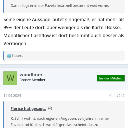
Damit liegt er in der Favela finanziell bestimmt weit vorne.
Seine eigene Aussage lautet sinngemäß, er hat mehr als
99% der Leute dort, aber weniger als die Kartell Bosse.
Monatlicher Cashflow ist dort bestimmt auch besser als
Vermögen.
1 users
R
e
a
c
woodliner
t
W
Insider Mitglied
Bronze Member
i
o
n
s
14.06.2024
#242
:
Florice hat gesagt.:
R. Schill wohnt, nach eigenen Angaben, seit Jahren in einer
Favela und fühlt sich wohl. Irgendwie scheint das zu