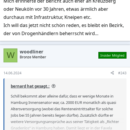
Mich erinnerte der Bericht auch eher an Kreuzberg
oder Neuköln vor 30 Jahren, etwas ärmlich aber
durchaus mit Infrastruktur, Kneipen etc.
Ich will das jetzt nicht schön reden, es bleibt ein Bezirk,
der von Drogenhändlern beherrscht wird...
woodliner
W
Insider Mitglied
Bronze Member
14.06.2024
#243
bernard hat gesagt.:
Schill bekommt aber alleine dafür, dass er wenige Monate in
Hamburg Innensenator war, ca. 2000 EUR monatlich als quasi
Altersversorgung (wobei das Renteneintrittsalter für solche
Jobs bei 55 Jahren bereits liegen dürfte). Zusätzlich dürfte er
weitere Versorgungsansprüche aus seiner Tätigkeit als „Richter
Gnadenlos“ in Hamburg haben. Damit liegt er in der Favela