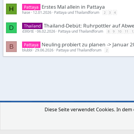
Erstes Mal allein in Pattaya
Pattaya
H
hase
12.01.2026
Pattaya und Thailandforum
2
3
4
Thailand-Debüt: Ruhrpottler auf Abwe
Thailand
D
d3l0rtE
06.02.2026
Pattaya und Thailandforum
8
9
10
11
1
Neuling probiert zu planen -> Januar 
Pattaya
B
blubbl
29.06.2026
Pattaya und Thailandforum
2
Diese Seite verwendet Cookies. In dem 
Deutsch [Du]