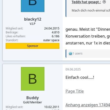
B
Teddy hat gesagt.:
n
s
Mach dich noch einmal sc
:
blacky12
V.I.P
Mitglied seit
24.04.2015
genau. Meist ist "Dinne
Beiträge
4.810
Konversation treiben, g
Likes erhalten
6.186
Standort
outer space
anstarren, nur 1x in di
Sponsor
1 users
R
e
a
c
09.06.2025
t
B
i
Einfach cool.....!
o
n
s
:
Page Title
Buddy
Gold Member
Anhang anzeigen 1749
Mitglied seit
10.02.2011