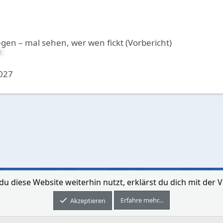
gen – mal sehen, wer wen fickt (Vorbericht)
2
2027
du diese Website weiterhin nutzt, erklärst du dich mit de
Kontakt aufne
Erfahre mehr…
Forum software by XenForo® © 2010-2026 XenForo Ltd.
Akzeptieren