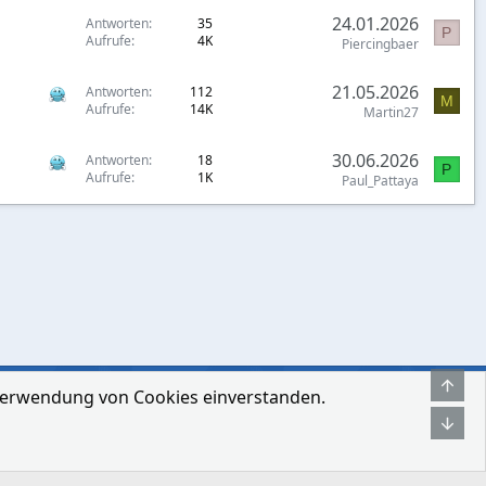
s
24.01.2026
p
Antworten
35
P
Aufrufe
4K
Piercingbaer
e
r
21.05.2026
Antworten
112
r
M
Aufrufe
14K
Martin27
t
30.06.2026
Antworten
18
P
Aufrufe
1K
Paul_Pattaya
Obe
r Verwendung von Cookies einverstanden.
hmen
Bedingungen und Regeln
Datenschutz-Bestimmungen
Hilfe
Unt