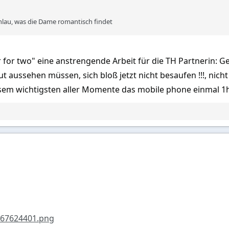
hlau, was die Dame romantisch findet
r for two" eine anstrengende Arbeit für die TH Partnerin: G
ut aussehen müssen, sich bloß jetzt nicht besaufen !!!, ni
esem wichtigsten aller Momente das mobile phone einmal 1h
467624401.png