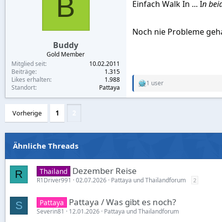
B
Einfach Walk In ... I
n bei
Noch nie Probleme geh
Buddy
Gold Member
Mitglied seit
10.02.2011
Beiträge
1.315
Likes erhalten
1.988
1 user
R
Standort
Pattaya
e
a
c
Vorherige
1
2
t
i
o
n
Ähnliche Threads
s
:
Dezember Reise
Thailand
R
R1Driver991
02.07.2026
Pattaya und Thailandforum
2
Pattaya / Was gibt es noch?
Pattaya
S
Severin81
12.01.2026
Pattaya und Thailandforum