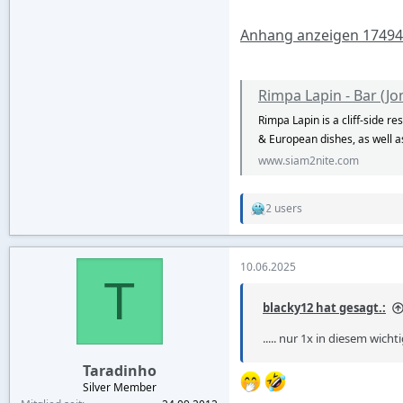
Anhang anzeigen 1749
Rimpa Lapin - Bar (Jo
Rimpa Lapin is a cliff-side 
& European dishes, as well as
www.siam2nite.com
2 users
R
e
a
c
10.06.2025
t
T
i
o
blacky12 hat gesagt.:
n
s
..... nur 1x in diesem wic
:
Taradinho
Silver Member