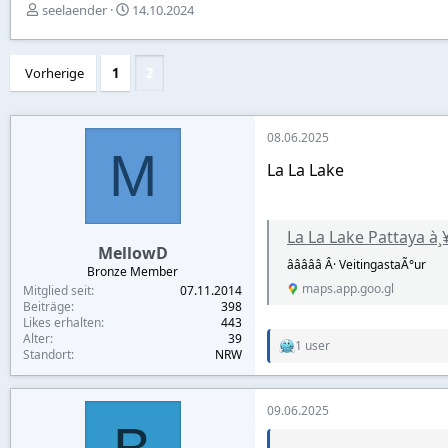
E
E
seelaender
14.10.2024
r
r
s
s
t
t
Vorherige
1
2
e
e
l
l
l
l
e
t
08.06.2025
M
r
a
La La Lake
m
La La Lake Pattaya à¸¥à¸² à¸¥à¸² à¹à¸¥à¸ à¸
MellowD
âââââ Â· VeitingastaÃ°ur
Bronze Member
maps.app.goo.gl
Mitglied seit
07.11.2014
Beiträge
398
Likes erhalten
443
Alter
39
1 user
R
Standort
NRW
e
a
c
09.06.2025
t
i
o