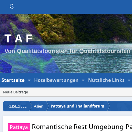
T A F
Von Qualitätstouristen für Qualitätstouristen
Startseite
Hotelbewertungen
Nützliche Links
Neue Beiträge
REISEZIELE
Asien
Pattaya und Thailandforum
Romantische Rest Umgebung Pa
Pattaya