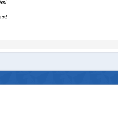
den!
abt!