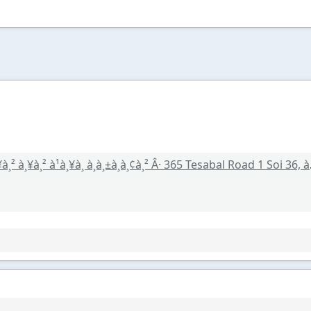
à¸±à¸à¸¢à¸² Â· 365 Tesabal Road 1 Soi 36, à¹à¸à¸§à¸ à¸«à¹à¸§à¸¢à¹à¸«à¸à¹, Bang Lamung District, Chon Buri 20150, TaÃland