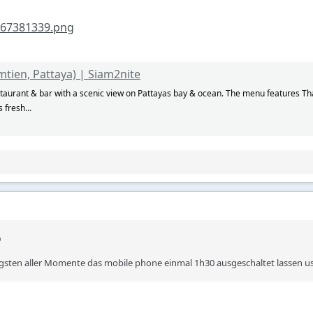
467381339.png
mtien, Pattaya) | Siam2nite
restaurant & bar with a scenic view on Pattayas bay & ocean. The menu features Th
 fresh...
htigsten aller Momente das mobile phone einmal 1h30 ausgeschaltet lassen us