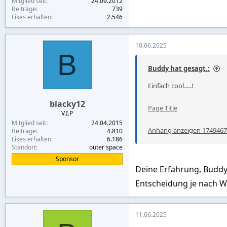
Mitglied seit
24.09.2012
Beiträge
739
Likes erhalten
2.546
10.06.2025
B
Buddy hat gesagt.:
Einfach cool.....!
blacky12
Page Title
V.I.P
Mitglied seit
24.04.2015
Anhang anzeigen 174946
Beiträge
4.810
Likes erhalten
6.186
Standort
outer space
Sponsor
Deine Erfahrung, Buddy:
Entscheidung je nach W
11.06.2025