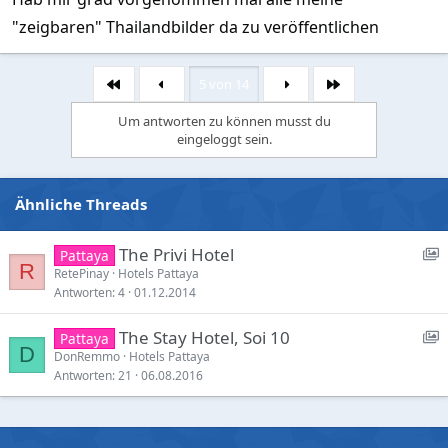
"zeigbaren" Thailandbilder da zu veröffentlichen
5 von 14
Erste
Letzte
Um antworten zu können musst du
eingeloggt sein.
Ähnliche Threads
S
The Privi Hotel
Pattaya
R
h
RetePinay
Hotels Pattaya
Antworten
4
01.12.2014
o
S
The Stay Hotel, Soi 10
Pattaya
c
D
h
DonRemmo
Hotels Pattaya
a
Antworten
21
06.08.2016
o
s
e
c
:
a