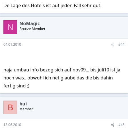
De Lage des Hotels ist auf jeden Fall sehr gut.
NoMagic
N
Bronze Member
04.01.2010
#44
naja umbau info bezog sich auf nov09... bis juli10 ist ja
noch was.. obwohl ich net glaube das die bis dahin
fertig sind ;)
bui
B
Member
13.06.2010
#45