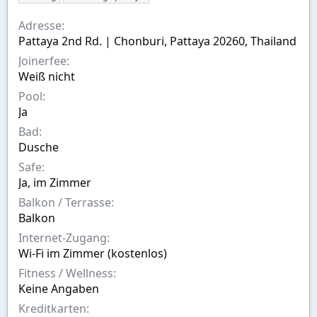
s
s
i
t
t
c
Adresse
e
e
h
Pattaya 2nd Rd. | Chonburi, Pattaya 20260, Thailand
l
l
w
l
l
o
Joinerfee
e
t
r
Weiß nicht
r
a
t
m
e
Pool
Ja
Bad
Dusche
Safe
Ja, im Zimmer
Balkon / Terrasse
Balkon
Internet-Zugang
Wi-Fi im Zimmer (kostenlos)
Fitness / Wellness
Keine Angaben
Kreditkarten