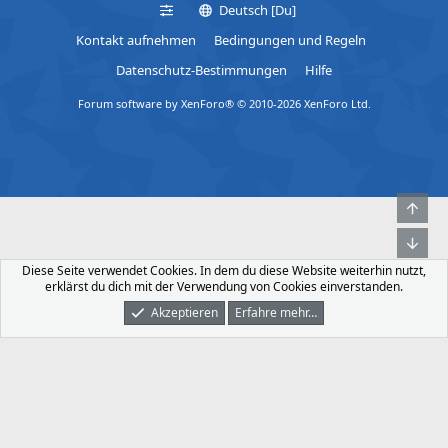
I
Deutsch [Du]
s
t
Kontakt aufnehmen
Bedingungen und Regeln
e
e
:
Datenschutz-Bestimmungen
Hilfe
I
Forum software by XenForo® © 2010-2026 XenForo Ltd.
t
e
Obe
Unt
Diese Seite verwendet Cookies. In dem du diese Website weiterhin nutzt,
erklärst du dich mit der Verwendung von Cookies einverstanden.
Akzeptieren
Erfahre mehr…
Foren
Was Ist Neu
Dunkler Modus
Anmelden
Registrieren