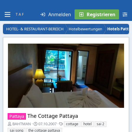
Anmelden
Registrieren
T A F
HOTEL- & RESTAURANT-BEREICH
Hotelbewertungen
Hotels Patta
The Cottage Pattaya
Pattaya
E
E
S
BAHTMAN
07.10.2007
cottage
hotel
sai 2
r
r
t
sai song
the cottage pattaya