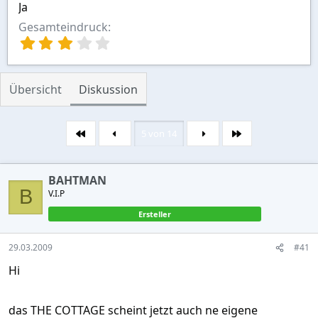
Ja
Gesamteindruck
3
,
0
0
Übersicht
Diskussion
S
t
e
r
5 von 14
Erste
Letzte
n
(
e
BAHTMAN
)
B
V.I.P
Ersteller
29.03.2009
#41
Hi
das THE COTTAGE scheint jetzt auch ne eigene