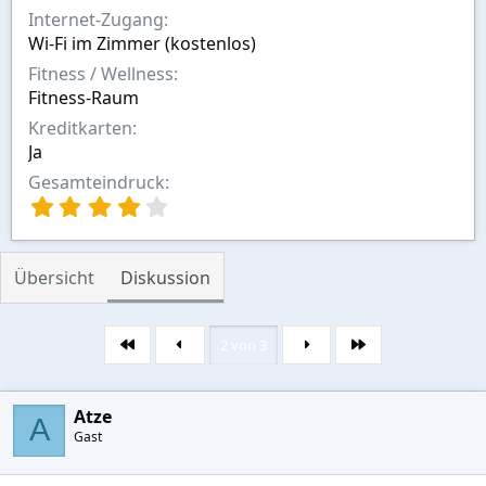
Internet-Zugang
Wi-Fi im Zimmer (kostenlos)
Fitness / Wellness
Fitness-Raum
Kreditkarten
Ja
Gesamteindruck
4
,
0
0
Übersicht
Diskussion
S
t
e
r
2 von 3
Erste
Letzte
n
(
e
Atze
A
)
Gast