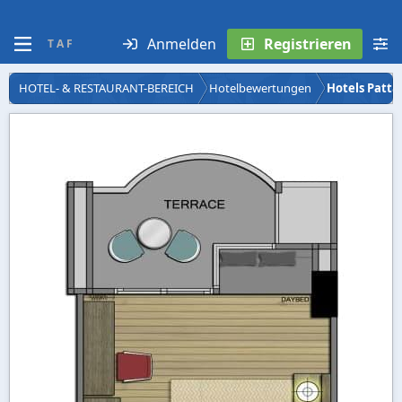
Anmelden
Registrieren
T A F
HOTEL- & RESTAURANT-BEREICH
Hotelbewertungen
Hotels Patta