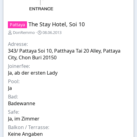
The Stay Hotel, Soi 10
Pattaya
E
E
DonRemmo
08.06.2013
r
r
s
s
Adresse
t
t
343/ Pattaya Soi 10, Patthaya Tai 20 Alley, Pattaya
e
e
City, Chon Buri 20150
l
l
l
l
Joinerfee
e
t
Ja, ab der ersten Lady
r
a
Pool
m
Ja
Bad
Badewanne
Safe
Ja, im Zimmer
Balkon / Terrasse
Keine Angaben