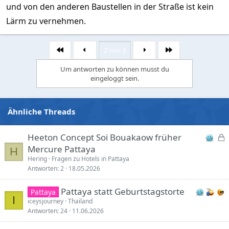
und von den anderen Baustellen in der Straße ist kein
Lärm zu vernehmen.
2 von 3
Erste
Letzte
Um antworten zu können musst du
eingeloggt sein.
Ähnliche Threads
Heeton Concept Soi Bouakaow früher
e
Mercure Pattaya
H
s
Hering
Fragen zu Hotels in Pattaya
Antworten
2
18.05.2026
p
e
Pattaya statt Geburtstagstorte
Pattaya
r
I
iceysjourney
Thailand
r
Antworten
24
11.06.2026
t