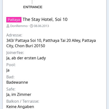
The Stay Hotel, Soi 10
Pattaya
E
E
DonRemmo
08.06.2013
r
r
s
s
Adresse
t
t
343/ Pattaya Soi 10, Patthaya Tai 20 Alley, Pattaya
e
e
City, Chon Buri 20150
l
l
l
l
Joinerfee
e
t
Ja, ab der ersten Lady
r
a
Pool
m
Ja
Bad
Badewanne
Safe
Ja, im Zimmer
Balkon / Terrasse
Keine Angaben