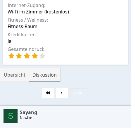
Internet-Zugang
Wi-Fi im Zimmer (kostenlos)
Fitness / Wellness
Fitness-Raum
Kreditkarten
Ja
Gesamteindruck
4
,
0
0
Übersicht
Diskussion
S
t
e
r
3 von 3
Erste
n
(
e
Sayang
S
)
Newbie