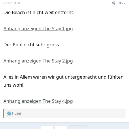
06.08.2016
#22
Die Beach ist nicht weit entfernt.
Anhang anzeigen The Stay 1.jpg
Der Pool nicht sehr gross
Anhang anzeigen The Stay 2.jpg
Alles in Allem waren wir gut untergebracht und fühlten
uns wohl.
Anhang anzeigen The Stay 4.jpg
1 user
R
e
a
c