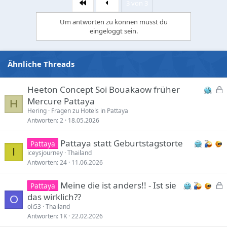
3 von 3
Erste
t
i
Um antworten zu können musst du
o
eingeloggt sein.
n
s
:
Ähnliche Threads
Heeton Concept Soi Bouakaow früher
e
Mercure Pattaya
H
s
Hering
Fragen zu Hotels in Pattaya
Antworten
2
18.05.2026
p
e
Pattaya statt Geburtstagstorte
Pattaya
r
I
iceysjourney
Thailand
r
Antworten
24
11.06.2026
t
Meine die ist anders!! - Ist sie
Pattaya
e
das wirklich??
O
s
oli53
Thailand
Antworten
1K
22.02.2026
p