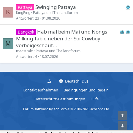
e
Swinging Pattaya
Pattaya
r
K
KingPing
Pattaya und Thailandforum
r
Antworten
23
01.08.2026
t
Hab mal beim Mai und Nongs
Bangkok
Milking Table neben der Soi Cowboy
M
vorbeigeschaut...
maestrale
Pattaya und Thailandforum
Antworten
4
18.07.2026
Deutsch [Du]
Kontakt aufnehmen
Bedingungen und Regeln
Datenschutz-Bestimmungen
Hilfe
Forum software by XenForo® © 2010-2026 XenForo Ltd.
Obe
Unt