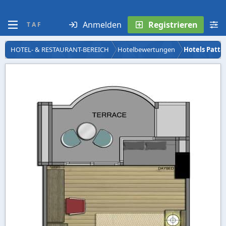
Anmelden
Registrieren
T A F
HOTEL- & RESTAURANT-BEREICH
Hotelbewertungen
Hotels Patta