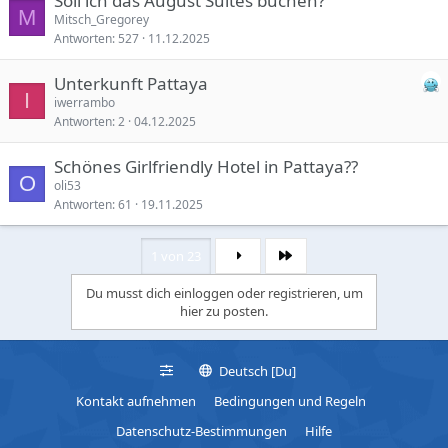
Soll ich das August Suites buchen?
M
Mitsch_Gregorey
Antworten
527
11.12.2025
Unterkunft Pattaya
I
iwerrambo
Antworten
2
04.12.2025
Schönes Girlfriendly Hotel in Pattaya??
O
oli53
Antworten
61
19.11.2025
1 von 23
Letzte
Du musst dich einloggen oder registrieren, um
hier zu posten.
Deutsch [Du]
Kontakt aufnehmen
Bedingungen und Regeln
Datenschutz-Bestimmungen
Hilfe