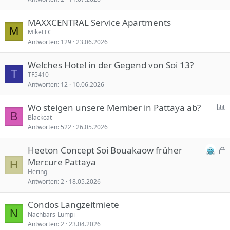
MAXXCENTRAL Service Apartments
M
MikeLFC
Antworten
129
23.06.2026
Welches Hotel in der Gegend von Soi 13?
T
TF5410
Antworten
12
10.06.2026
E
Wo steigen unsere Member in Pattaya ab?
B
i
Blackcat
Antworten
522
26.05.2026
n
e
Heeton Concept Soi Bouakaow früher
e
Mercure Pattaya
H
s
Hering
f
Antworten
2
18.05.2026
p
r
e
a
Condos Langzeitmiete
r
g
N
Nachbars-Lumpi
r
e
Antworten
2
23.04.2026
t