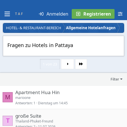
Anmelden
Registrieren
T A F
HOTEL- & RESTAURANT-BEREICH
Allgemeine Hotelanfragen
Fragen zu Hotels in Pattaya
1 von 23
Letzte
Filter
Apartment Hua Hin
M
marioone
Antworten
1
Dienstag um 14:45
große Suite
T
Thailand-Phuket-Freund
Antworten
2
11.07.2026