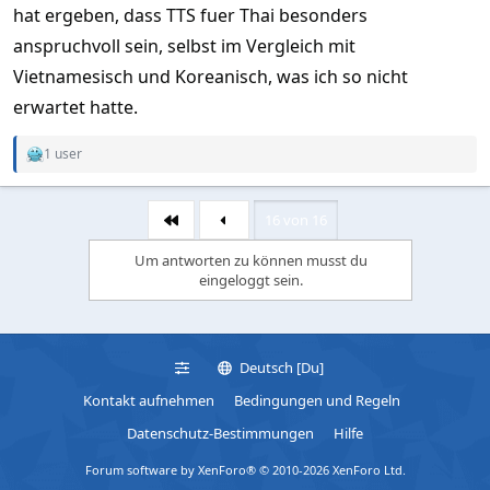
hat ergeben, dass TTS fuer Thai besonders
anspruchvoll sein, selbst im Vergleich mit
Vietnamesisch und Koreanisch, was ich so nicht
erwartet hatte.
1 user
R
e
a
c
16 von 16
Erste
t
i
Um antworten zu können musst du
o
eingeloggt sein.
n
s
:
Deutsch [Du]
Kontakt aufnehmen
Bedingungen und Regeln
Datenschutz-Bestimmungen
Hilfe
Forum software by XenForo® © 2010-2026 XenForo Ltd.