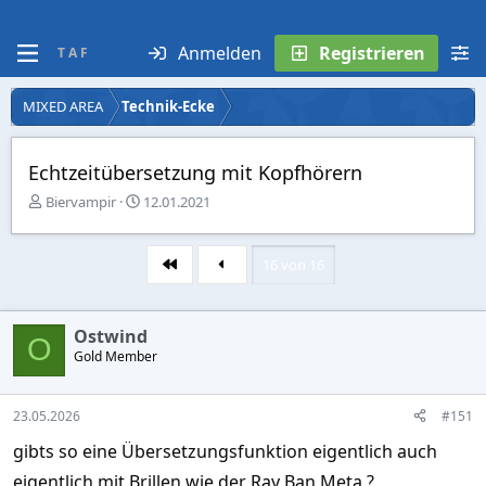
Anmelden
Registrieren
T A F
MIXED AREA
Technik-Ecke
Echtzeitübersetzung mit Kopfhörern
E
E
Biervampir
12.01.2021
r
r
s
s
t
t
16 von 16
Erste
e
e
l
l
l
l
Ostwind
e
t
O
r
Gold Member
a
m
23.05.2026
#151
gibts so eine Übersetzungsfunktion eigentlich auch
eigentlich mit Brillen wie der Ray Ban Meta ?