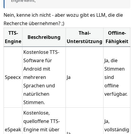
Engine kennt,
Nein, kenne ich nicht - aber wozu gibt es LLM, die die
Recherche übernehmen? ;)
TTS-
Thai-
Offline-
Beschreibung
Engine
Unterstützung
Fähigkeit
Kostenlose TTS-
Software für
Ja, die
Android mit
Stimmen
Speecx
mehreren
Ja
sind
Sprachen und
offline
natürlichen
verfügbar.
Stimmen.
Kostenlose,
quelloffene TTS-
Ja,
eSpeak
Engine mit über
vollständig
Ja