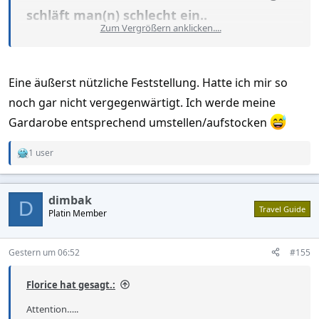
schläft man(n) schlecht ein..
Zum Vergrößern anklicken....
Wird aber nach einem nächtlichen
Erdbeben schneller gefunden..!
Eine äußerst nützliche Feststellung. Hatte ich mir so
.
noch gar nicht vergegenwärtigt. Ich werde meine
Gardarobe entsprechend umstellen/aufstocken
1 user
R
e
a
c
dimbak
t
D
Travel Guide
Platin Member
i
o
n
s
Gestern um 06:52
#155
:
Florice hat gesagt.:
Attention…..