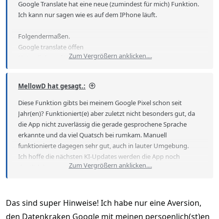
Google Translate hat eine neue (zumindest für mich) Funktion.
Ich kann nur sagen wie es auf dem IPhone läuft.
Folgendermaßen.
Google translate öffen
Zum Vergrößern anklicken....
Unten links auf Unterhaltung klicken
Oben rechts auf das Rädchen klicken
Automatische Wiedergabe aktivieren
MellowD hat gesagt.:
Jetzt kann man die zwei vorher ausgewählten Sprachen nutzen
Diese Funktion gibts bei meinem Google Pixel schon seit
und Thai wird unterstützt. Man kann jetzt auf Deutsch
Jahr(en)? Funktioniert(e) aber zuletzt nicht besonders gut, da
sprechen, das iPhone nimmt alles auf und eine Sekunde später
die App nicht zuverlässig die gerade gesprochene Sprache
kommt die Übersetzung ausgesprochen. Alles funktioniert
erkannte und da viel Quatsch bei rumkam. Manuell
ohne extra Hardware. Man kann unten klicken wer bzw. welche
funktionierte dagegen sehr gut, auch in lauter Umgebung.
Sprache gesprochen wird. Funktioniert auch mit meinen
Ich hoffe die nächsten KI-Updates werden die App noch
einfachen Bluetooth Kopfhörer.
Zum Vergrößern anklicken....
deutlich besser machen
Das sind super Hinweise! Ich habe nur eine Aversion,
den Datenkraken Google mit meinen persoenlich(st)en