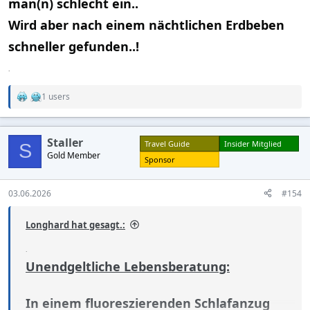
man(n) schlecht ein..
Wird aber nach einem nächtlichen Erdbeben
schneller gefunden..!
.
1 users
R
e
a
c
Staller
Travel Guide
Insider Mitglied
t
S
Gold Member
i
Sponsor
o
n
s
03.06.2026
#154
:
Longhard hat gesagt.:
.
Unendgeltliche Lebensberatung:
In einem fluoreszierenden Schlafanzug