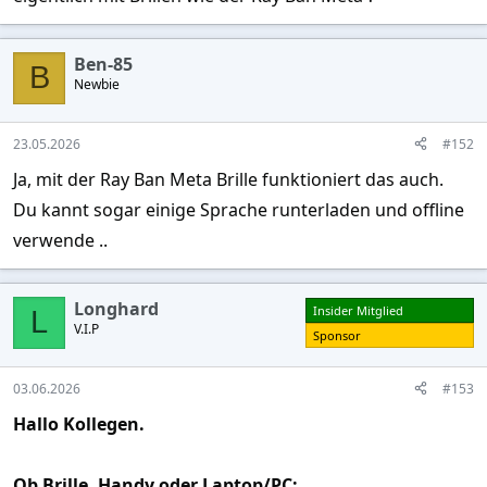
Ben-85
B
Newbie
23.05.2026
#152
Ja, mit der Ray Ban Meta Brille funktioniert das auch.
Du kannt sogar einige Sprache runterladen und offline
verwende ..
Longhard
Insider Mitglied
L
V.I.P
Sponsor
03.06.2026
#153
Hallo Kollegen.
Ob Brille, Handy oder Laptop/PC: