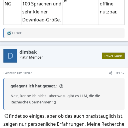
NG
100 Sprachen und
offline
sehr kleiner
nutzbar.
Download-Größe.
1 user
R
e
a
c
dimbak
t
D
Travel Guide
Platin Member
i
o
n
s
Gestern um 18:07
#157
:
gelegentlich hat gesagt.:
Nein, kenne ich nicht - aber wozu gibt es LLM, die die
Recherche übernehmen? ;)
KI findet so einiges, aber ob das auch praxistauglich ist,
zeigen nur persoenliche Erfahrungen. Meine Recherche