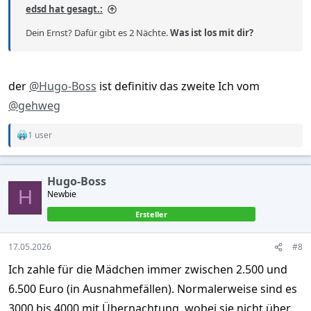
edsd hat gesagt.:
Dein Ernst? Dafür gibt es 2 Nächte.
Was ist los mit dir?
der
@Hugo-Boss
ist definitiv das zweite Ich vom
@gehweg
1 user
R
e
a
c
Hugo-Boss
t
H
Newbie
i
o
Ersteller
n
s
:
17.05.2026
#8
Ich zahle für die Mädchen immer zwischen 2.500 und
6.500 Euro (in Ausnahmefällen). Normalerweise sind es
3000 bis 4000 mit Übernachtung, wobei sie nicht über