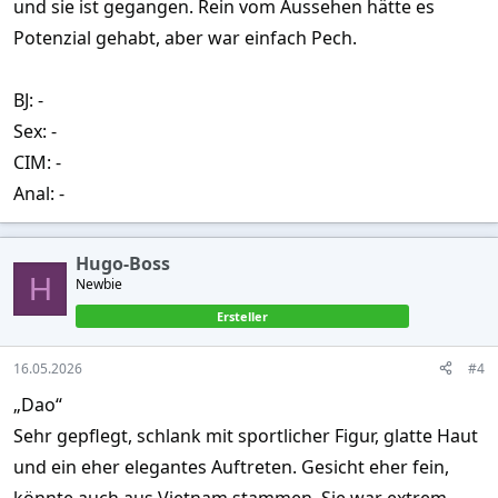
und sie ist gegangen. Rein vom Aussehen hätte es
Potenzial gehabt, aber war einfach Pech.
BJ: -
Sex: -
CIM: -
Anal: -
Hugo-Boss
H
Newbie
Ersteller
16.05.2026
#4
„Dao“
Sehr gepflegt, schlank mit sportlicher Figur, glatte Haut
und ein eher elegantes Auftreten. Gesicht eher fein,
könnte auch aus Vietnam stammen. Sie war extrem