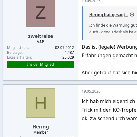
19.05.2026
Z
Als ich genug von der Dis
Hering hat gesagt.:
Ich finde die Warnung gut 
Durch die Müdigkeit nach d
auch - genau deshalb ist e
zweitreise
Sand an den Strand“ – bede
V.I.P
in einem zweiten Club ve
Das ist (legale) Werbu
Mitglied seit
02.07.2012
Beiträge
4.487
Erfahrungen gemacht h
In meinem Lieblings-Thai-
Likes erhalten
25.029
die Rechnung kam, bot me
Insider Mitglied
Aber getraut hat sich h
Als Gentleman kam das für
zu Hause vergessen hatte 
19.05.2026
H
Ich hab mich eigentlic
Vor dem Einschlafen no
Trick mit den KO-Tropfen.
Wie am Anfang des Artikel
ok, zwischendurch waren
Wohnung landeten.
Hering
Member