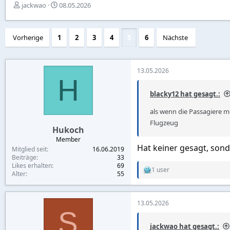
E
E
jackwao
08.05.2026
r
r
s
s
t
t
Vorherige
1
2
3
4
5
6
Nächste
e
e
l
l
l
l
e
t
13.05.2026
H
r
a
m
blacky12 hat gesagt.:
als wenn die Passagiere m
Flugzeug
Hukoch
Member
Hat keiner gesagt, sond
Mitglied seit
16.06.2019
Beiträge
33
Likes erhalten
69
1 user
R
Alter
55
e
a
c
13.05.2026
t
S
i
o
jackwao hat gesagt.: