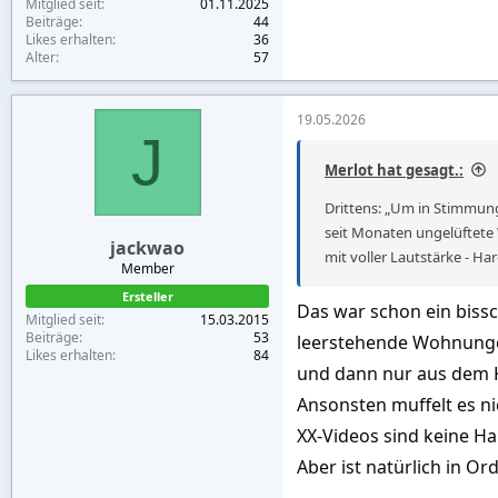
Um in Stimmung zu kommen
Mitglied seit
01.11.2025
Beiträge
44
schließlich (nach wie vor ve
Likes erhalten
36
Alter
57
Wie so oft im Leben trügt
den Albtraum eines jeden
19.05.2026
J
Beruflich war ich bereits
Merlot hat gesagt.:
eigenen Wohnung musste i
Drittens: „Um in Stimmung 
Zum Glück wurden weder me
seit Monaten ungelüftete 
jackwao
schwerer wiegt jedoch der
mit voller Lautstärke - Ha
Member
dachte.
Ersteller
Das war schon ein bissc
Mitglied seit
15.03.2015
Die Vietnamesin war vermu
Beiträge
53
leerstehende Wohnungen
Aufzugs benötigt. Zudem g
Likes erhalten
84
im Morgengrauen aus dem 
und dann nur aus dem K
Ansonsten muffelt es ni
XX-Videos sind keine H
Vietnmnesin flüchtet 
Aber ist natürlich in O
Nachdem ich mich gesamme
heraus, dass die Dame gera