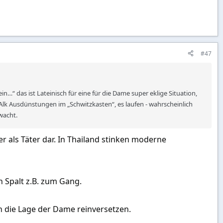
esin im Arm – und während wir eng beieinander lagen, schlief ich
an es nicht hat. Gegen 10 Uhr morgens wachte ich auf und erlebte
#47
tausend Frauen kennengelernt – doch ausgerechnet in meiner
in…“ das ist Lateinisch für eine für die Dame super eklige Situation,
 beläuft sich auf rund 13.000 THB und ist verkraftbar. Weitaus
lk Ausdünstungen im „Schwitzkasten“, es laufen - wahrscheinlich
, dass ich offenbar doch nicht so erfahren bin, wie ich immer
wacht.
er als Täter dar. In Thailand stinken moderne
 in thailändischen Condominiums eine Keycard für die Nutzung des
. Die Aufnahmen der Überwachungskameras zeigten später, dass sie
n Spalt z.B. zum Gang.
in die Lage der Dame reinversetzen.
Aufnahmen der Überwachungskameras zu zeigen. Dabei stellte sich
entschied sie sich dazu, mich zu bestehlen und zu flüchten.