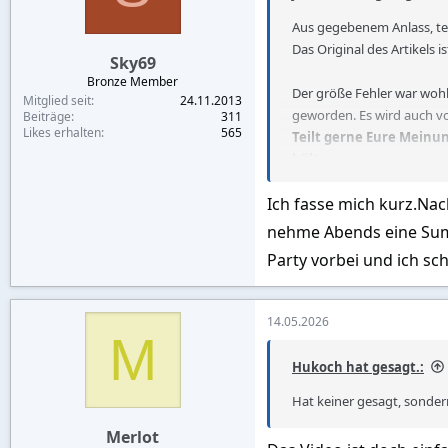
n
s
Aus gegebenem Anlass, tei
:
Das Original des Artikels i
Sky69
Bronze Member
Der größe Fehler war wohl
Mitglied seit
24.11.2013
geworden. Es wird auch von
Beiträge
311
Likes erhalten
565
Teilt gerne Eure Meinun
hält.
---------------------------------------
Ich fasse mich kurz.Nac
Mein Flug von Jakarta nac
über Doha geflogen, aber
nehme Abends eine Summe 
München, um Bangkok als
Party vorbei und ich sc
Es ist Jahre her, dass ich 
14.05.2026
Da ich in mein eigenes Co
M
Hukoch hat gesagt.:
Diesem Versprechen blieb 
Hat keiner gesagt, sondern
Merlot
In einer Gentelman-Bar