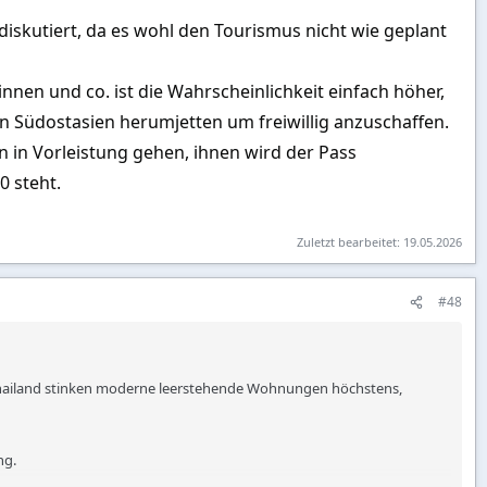
diskutiert, da es wohl den Tourismus nicht wie geplant
auf, die ich am Vorabend durch Alkohol und Euphorie völlig übersehen
nnen und co. ist die Wahrscheinlichkeit einfach höher,
 Hostessen, die vom Club bezahlt werden, um Gäste zu unterhalten
 in Südostasien herumjetten um freiwillig anzuschaffen.
ie Ausländerinnen.
n in Vorleistung gehen, ihnen wird der Pass
0 steht.
d musste mir eingestehen, dass sich das Nachtleben in Bangkok
Zuletzt bearbeitet:
19.05.2026
#48
 Jagdinstinkt nicht so groß gewesen wäre …
g & Diebstahl​
 In Thailand stinken moderne leerstehende Wohnungen höchstens,
siehe nächster Punkt).
t sich leider durch ihre jahrelange Abzocke von Touristen in diese
ng.
re Taxis nach wie vor die bessere Wahl – ohne die US-Konzerne zu