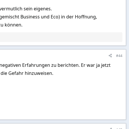
koks überlaufene Hotspots. Deshalb fragte ich einen Taxifahrer nach
ermutlich sein eigenes.
 – stattdessen brachte er mich in einen Club im Keller eines
 gemischt Business und Eco) in der Hoffnung,
zu können.
stellte mehrere Runden für die Frauen und ließ es es krachen –
#44
 Damen ließ ich daher freundlich abblitzen oder beschränkte mich
negativen Erfahrungen zu berichten. Er war ja jetzt
f die Gefahr hinzuweisen.
te ich, sie mache einen Scherz, weil sie mich nicht verstand. Kurz
namesin völlig allein und ohne Thai-Kenntnisse in Bangkok unterwegs
wickelte ich schnell Vertrauen zu der Vietnamesin – vielleicht auch
dt unterwegs war.