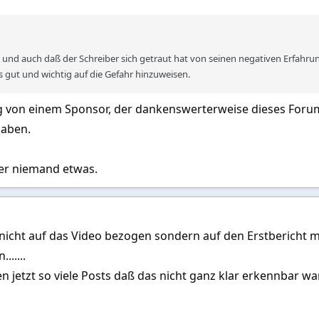
comusik hatte, entschied ich mich, noch in einen After-Hour-Club mit thail
und auch daß der Schreiber sich getraut hat von seinen negativen Erfahrungen
em Flug und etliche Biere ignorierte ich sämtliche Grundregeln. Diese sind im 
s gut und wichtig auf die Gefahr hinzuweisen.
utet: Sobald man eine Escort-Dame mit in eine weitere Location nimmt, läuft 
rschwenden.
ng von einem Sponsor, der dankenswerterweise dieses Foru
aben.
Club kann man nur bar bezahlen – Kreditkarten werden dort nicht akzeptier
ine Vietnamesin an, mit 700 THB auszuhelfen.
ier niemand etwas.
 mich jedoch nicht infrage. Ich bat sie, kurz zu warten, während ich unt
und nur meine Kreditkarte dabeihatte – und thailändische ATMs inzwischen
h nicht auf das Video bezogen sondern auf den Erstbericht
ch umarmt: Böses Erwachen ohne Frau und Geld.
......
s erwähnt, schaffte ich es aus Zeitmangel nicht mehr, ein Hotelzimmer zu 
 jetzt so viele Posts daß das nicht ganz klar erkennbar w