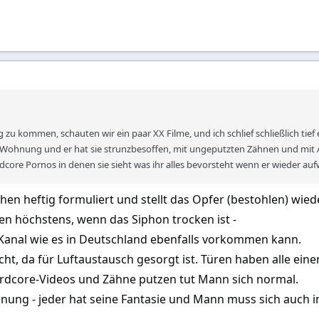
, schauten wir gemeinsam noch ein paar XX-Filme. Ich hielt meine Vietnam
reint mit ihr) tief ein …
 das Gefühl von Sicherheit – Mann glaubt, alles im Griff zu haben, obwohl m
 Mannes: Geld weg, Frau weg.
 auf fast jedem Kontinent unterwegs, habe im Laufe meines Lebens nahezu 
ch diese bittere Erfahrung machen.
zu kommen, schauten wir ein paar XX Filme, und ich schlief schließlich tief e
in Laptop noch andere Wertgegenstände gestohlen. Der finanzielle Schaden
Wohnung und er hat sie strunzbesoffen, mit ungeputzten Zähnen und mit A
 Schock über mein eigenes mangelndes Urteilsvermögen – und die Erkenntnis
rdcore Pornos in denen sie sieht was ihr alles bevorsteht wenn er wieder auf
hen heftig formuliert und stellt das Opfer (bestohlen) wied
tlich keine professionelle Diebin, denn sonst hätte sie gewusst, dass man
 höchstens, wenn das Siphon trocken ist -
ing sie ein erhebliches Risiko ein – ich hätte jederzeit aufwachen können
17. Stock zu Fuß über den Notausgang flüchtete.
anal wie es in Deutschland ebenfalls vorkommen kann.
cht, da für Luftaustausch gesorgt ist. Türen haben alle eine
ardcore-Videos und Zähne putzen tut Mann sich normal.
17 Stockwerke über den Notausgang im Condominium
rdnung - jeder hat seine Fantasie und Mann muss sich auch 
lt hatte, bat ich die Mitarbeiter am Empfang des Condominiums, mir die 
de einmal eine Stunde bei mir war. Kaum war ich in den Tiefschlaf gefallen, 