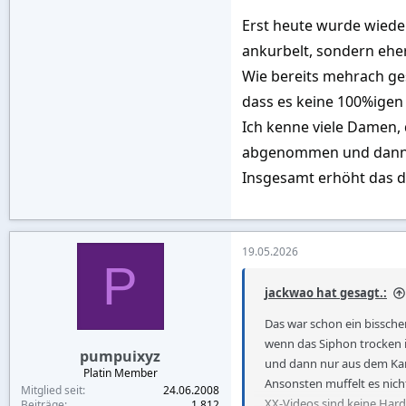
Erst heute wurde wieder
Am nächsten Tag ging ich n
ankurbelt, sondern eher
hatte.
Wie bereits mehrach ges
Im Club tummelten sich vo
dass es keine 100%igen 
und zu Getränkebestellun
Ich kenne viele Damen, 
abgenommen und dann he
Auf meine direkte Frage n
Insgesamt erhöht das d
In diesem Moment fühlte i
verändert hatte, ohne das
19.05.2026
Hätte ich doch nur eine F
P
jackwao hat gesagt.:
---------------------------------------
Tipps für Single-
Das war schon ein bissche
wenn das Siphon trocken i
pumpuixyz
Nimm nur so viel Bargel
und dann nur aus dem Kan
Platin Member
Nutze Apps wie Grab Ta
Ansonsten muffelt es nicht
Mitglied seit
24.06.2008
Position begeben und wurd
XX-Videos sind keine Har
Beiträge
1.812