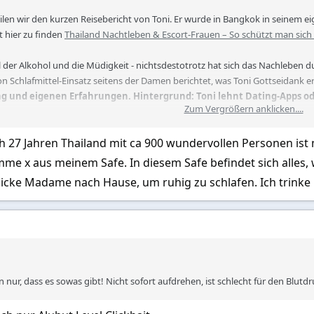
len wir den kurzen Reisebericht von Toni. Er wurde in Bangkok in seinem 
st hier zu finden
Thailand Nachtleben & Escort-Frauen – So schützt man sich
 der Alkohol und die Müdigkeit - nichtsdestotrotz hat sich das Nachleben du
 Schlafmittel-Einsatz seitens der Damen berichtet, was Toni Gottseidank ers
g und eigenen Erfahrungen. Hintergrund: Toni lehnt Dating-Apps oder
Zum Vergrößern anklicken....
---------------------------------------------------------------------------------------------------
h 27 Jahren Thailand mit ca 900 wundervollen Personen ist m
h Bangkok in der Business Class ging spät nachts los, und gegen Mitternach
 wegen des Iran-Krieges musste Thai Airways gebucht werden. Ich nutzte 
x aus meinem Safe. In diesem Safe befindet sich alles, was 
 Single-Mann genießen zu können.
hicke Madame nach Hause, um ruhig zu schlafen. Ich trinke
als verheirateter Mann Freigang in Thailand hatte, und diese zwei Tage wollte 
ndominium (Wohnung) eingecheckt bin, war der Plan, ein Hotelzimmer zu buch
ich aber aus Zeitmangel nicht treu, und die Geschichte nahm ihren Lauf …
 nur, dass es sowas gibt! Nicht sofort aufdrehen, ist schlecht für den Blutd
 in Bangkok traf ich eine junge, hübsche Vietnamnesin.