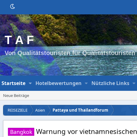
T A F
Von Qualitätstouristen für Qualitätstouristen
Startseite
Hotelbewertungen
Nützliche Links
Neue Beiträge
REISEZIELE
Asien
Pattaya und Thailandforum
Warnung vor vietnamnesischen E
Bangkok