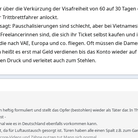
 über die Verkürzung der Visafreiheit von 60 auf 30 Tagen 
och einmal nüchtern in den Club – und plötzlich fielen mir all die Details 
 Trittbrettfahrer anlockt.
agt: Pauschalisierungen sind schlecht, aber bei Vietnamesi
r allem Vietnamesinnen und Afrikanerinnen. Die Thai-Frauen sind lediglich
Freelancerinnen sind, die sich ihr Ticket selbst kaufen und
gen zu animieren. Das eigentliche Escort-Geschäft übernehmen hingegen d
die nach VAE, Europa und co. fliegen. Oft müssen die Dame
ißt es erst mal Geld verdienen bis das Konto wieder auf 
ach ihrem Preis antwortete eine Vietnamesin: 12.000 THB – verhandelbar.
en Druck und verleitet auch zum Stehlen.
ch mich wieder wie ein absoluter Anfänger, um 30 Jahre zurückversetzt, un
s ich es bemerkt hatte.
rau bei meiner befreundeten Agentur ThaiSingleReisen gebucht – wenn mein
---------------------------------------------------------------------------------------------------
Männer in Bangkok: So schützt sich Mann vor Betru
n heftig formuliert und stellt das Opfer (bestohlen) wieder als Täter dar.
st -
d mit wie nötig.
Bezahle nach Möglichkeit mit Kreditkarte – auch im Taxi (
al wie es in Deutschland ebenfalls vorkommen kann.
xi und bezahle Fahrten automatisch per Kreditkarte.
Die Taxi-Mafia ha
, da für Luftaustausch gesorgt ist. Türen haben alle einen Spalt z.B. zum Ga
e jetzt von Apps eingeholt. In weniger touristischen Gegenden sind regulä
dcore-Videos und Zähne putzen tut Mann sich normal.