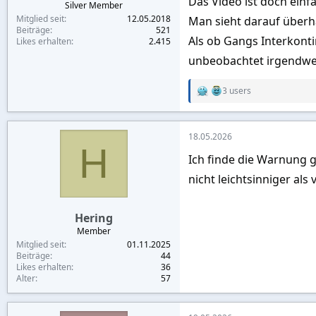
Das Video ist doch einfa
Silver Member
Da ich aus Jakarta kam, wo
Mitglied seit
12.05.2018
Man sieht darauf überh
dem früher bekannten „Sha
Beiträge
521
Als ob Gangs Interkonti
Likes erhalten
2.415
bekannten 5-Sterne-Hotel
unbeobachtet irgendwem
Der Club war nicht schlec
3 users
R
nach zwei Wochen kontinue
e
a
c
18.05.2026
Da ich mit einer Thai verh
t
H
i
darauf, mit ihnen zu tanze
Ich finde die Warnung g
o
n
nicht leichtsinniger als
Wie es das Schicksal wollt
s
:
darauf stellte sich jedoch
Hering
Da ich seit 30 Jahren ein
Member
Mitglied seit
01.11.2025
war, erschien mir daher u
Beiträge
44
Likes erhalten
36
Alter
57
Wir verstanden uns auf An
aus einem gewissen Beschü