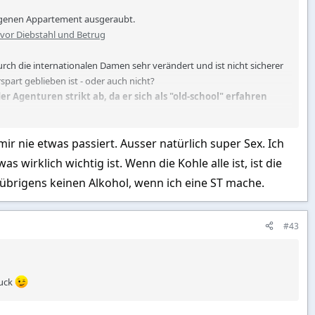
eigenen Appartement ausgeraubt.
 vor Diebstahl und Betrug
rch die internationalen Damen sehr verändert und ist nicht sicherer
part geblieben ist - oder auch nicht?
 Agenturen strikt ab, da er sich als "old-school" erfahren
ir nie etwas passiert. Ausser natürlich super Sex. Ich
t landete ich in Bangkok. Normalerweise wäre ich mit Qatar Airways
die Gelegenheit und verschob den Rückflug von Bangkok nach
wirklich wichtig ist. Wenn die Kohle alle ist, ist die
 übrigens keinen Alkohol, wenn ich eine ST mache.
ich intensiv nutzen.
#43
en – für den Fall, dass ich eine Dame treffe.
ruck