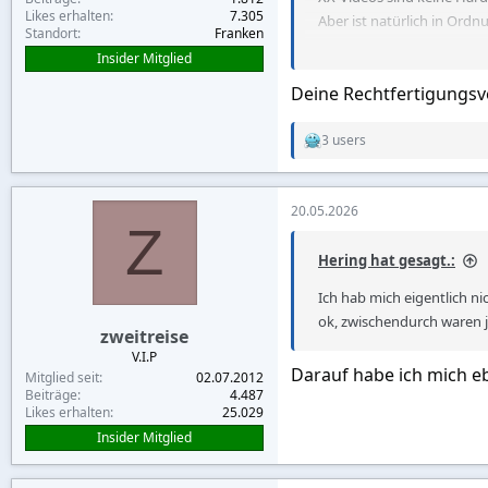
Likes erhalten
7.305
füttern.
Aber ist natürlich in Ordn
Standort
Franken
Bewahre einen klaren K
Insider Mitglied
Sei bei ausländischen F
Erst heute wurde wieder ü
sich die Damen im Vorfeld
Deine Rechtfertigungsv
Trittbrettfahrer anlockt.
Stürze Dich nicht über
Wie bereits mehrach gesag
alkoholischen Getränk ein
Freelancerinnen sind, die 
3 users
R
Auch wenn es weniger 
Ich kenne viele Damen, di
e
a
du sogar Deinen Geldbeut
Geld verdienen bis das Kon
c
nicht ausgeschlossen ist.
20.05.2026
Insgesamt erhöht das den 
t
Z
i
o
Hering hat gesagt.:
n
s
Ich hab mich eigentlich n
:
ok, zwischendurch waren j
zweitreise
V.I.P
Darauf habe ich mich e
Mitglied seit
02.07.2012
Beiträge
4.487
Likes erhalten
25.029
Insider Mitglied