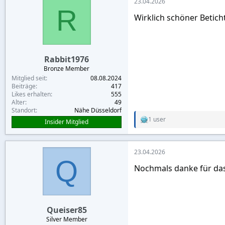
23.04.2026
t
R
i
Wirklich schöner Betich
o
n
s
:
Rabbit1976
Bronze Member
Mitglied seit
08.08.2024
Beiträge
417
Likes erhalten
555
Alter
49
Standort
Nähe Düsseldorf
1 user
Insider Mitglied
R
e
a
c
23.04.2026
t
Q
i
Nochmals danke für das
o
n
s
:
Queiser85
Silver Member