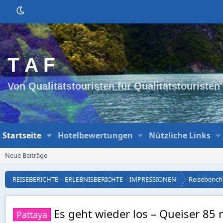
T A F
Von Qualitätstouristen für Qualitätstouristen
Startseite
Hotelbewertungen
Nützliche Links
Neue Beiträge
REISEBERICHTE – ERLEBNISBERICHTE – IMPRESSIONEN
Reisebericht
Es geht wieder los – Queiser 85 
Pattaya