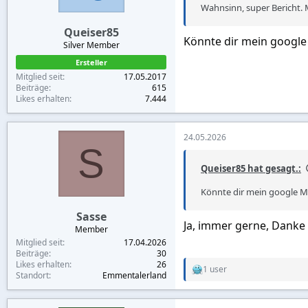
s
Wahnsinn, super Bericht. M
:
Queiser85
Könnte dir mein google
Silver Member
Ersteller
Mitglied seit
17.05.2017
Beiträge
615
Likes erhalten
7.444
24.05.2026
S
Queiser85 hat gesagt.:
Könnte dir mein google M
Sasse
Ja, immer gerne, Danke 
Member
Mitglied seit
17.04.2026
Beiträge
30
Likes erhalten
26
1 user
R
Standort
Emmentalerland
e
a
c