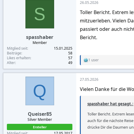
26.05.2026
t
S
i
Toller Bericht. Extrem 
o
n
mitzuerleben. Vielen Da
s
:
passiert oder auch nich
spasshaber
Bericht.
Member
Mitglied seit
15.01.2025
Beiträge
58
Likes erhalten
57
1 user
R
Alter
49
e
a
c
27.05.2026
t
Q
i
Vielen Danke für die W
o
n
s
spasshaber hat gesagt.:
:
Queiser85
Toller Bericht. Extrem les
Silver Member
auch für die nächste Reise
drücke Dir die Daumen und
Ersteller
Mitglied seit
17.05.2017