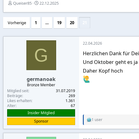
E
E
Queiser85
22.12.2025
r
r
s
s
t
t
Vorherige
1
…
19
20
21
e
e
l
l
l
l
e
t
22.04.2026
r
a
G
Herzlichen Dank für Dei
m
Und Oktober geht es ja 
Daher Kopf hoch
germanoak
Bronze Member
Mitglied seit
31.07.2019
Beiträge
269
Likes erhalten
1.361
Alter
67
Insider Mitglied
1 user
Sponsor
R
e
a
c