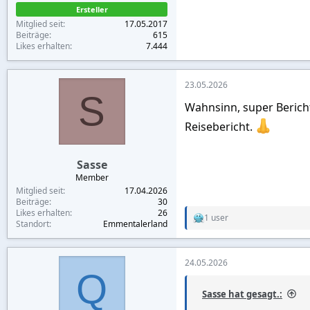
Ersteller
Mitglied seit
17.05.2017
Beiträge
615
Likes erhalten
7.444
23.05.2026
S
Wahnsinn, super Bericht.
Reisebericht.
Sasse
Member
Mitglied seit
17.04.2026
Beiträge
30
Likes erhalten
26
1 user
R
Standort
Emmentalerland
e
a
c
24.05.2026
t
Q
i
o
Sasse hat gesagt.:
n