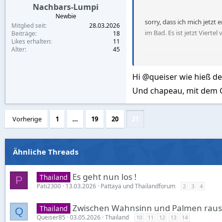
Nachbars-Lumpi
Newbie
sorry, dass ich mich jetzt
Mitglied seit
28.03.2026
im Bad. Es ist jetzt Viert
Beiträge
18
Likes erhalten
11
Alter
45
Was war gestern noch? Ic
werde es auch nicht, wenn
Hi @queiser wie hieß d
angeschaut. Ohne die Sho
findet die Location sicher
Und chapeau, mit dem Gl
mit denen schwimmen, frei
Vorherige
1
…
19
20
21
Sweetie hat derweil tief u
Shorttime klargemacht, be
hier in Thailand seit lang
Ähnliche Threads
Irgendwann schrieb Sweetie
mitgebracht, meins hatte d
Es geht nun los !
Thailand
P
geschmeckt hat, mit Senf
Pati2300
13.03.2026
Pattaya und Thailandforum
2
3
4
ihrer Familie wohl aus Vi
Zwischen Wahnsinn und Palmen raus 
hat sie mir ihren Pass gez
Thailand
Q
Queiser85
03.05.2026
Thailand
10
Thailänderin, sondern Lao
11
12
13
14