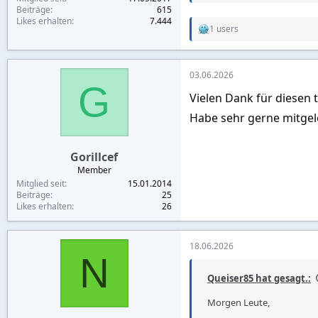
Beiträge
615
Likes erhalten
7.444
1 users
R
e
a
c
03.06.2026
t
G
i
Vielen Dank für diesen t
o
n
Habe sehr gerne mitgel
s
:
Gorillcef
Member
Mitglied seit
15.01.2014
Beiträge
25
Likes erhalten
26
18.06.2026
N
Queiser85 hat gesagt.:
Morgen Leute,