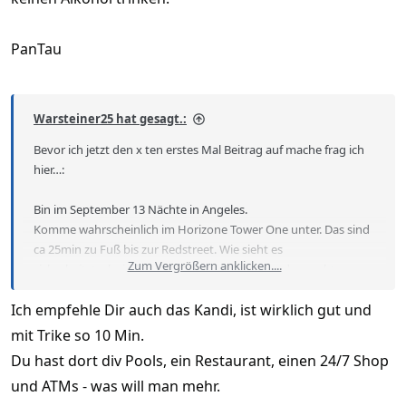
PanTau
Warsteiner25 hat gesagt.:
Bevor ich jetzt den x ten erstes Mal Beitrag auf mache frag ich
hier…:
Bin im September 13 Nächte in Angeles.
Komme wahrscheinlich im Horizone Tower One unter. Das sind
ca 25min zu Fuß bis zur Redstreet. Wie sieht es
Zum Vergrößern anklicken....
sicherheitstechnisch aus in Angeles kann man das nachts
Problemlos laufen oder sollte man eher irgend ein Taxi oder so
Ich empfehle Dir auch das Kandi, ist wirklich gut und
nehmen? Und das wäre auch die zweite Frage was ist so das
sicherste Fortbewegungsmittel in Angeles?
mit Trike so 10 Min.
Du hast dort div Pools, ein Restaurant, einen 24/7 Shop
und ATMs - was will man mehr.