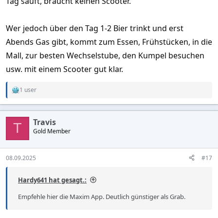
Tag säuft, braucht keinen Scooter.
Wer jedoch über den Tag 1-2 Bier trinkt und erst
Abends Gas gibt, kommt zum Essen, Frühstücken, in die
Mall, zur besten Wechselstube, den Kumpel besuchen
usw. mit einem Scooter gut klar.
1 user
R
e
a
c
Travis
t
T
Gold Member
i
o
n
s
08.09.2025
#17
:
Hardy641 hat gesagt.:
Empfehle hier die Maxim App. Deutlich günstiger als Grab.