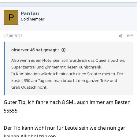
e
a
c
PanTau
t
P
Gold Member
i
o
n
s
17.08.2025
#15
:
observer_46 hat gesagt.:
Also wenn es ein Hotel sein soll, würde ich das Queens buchen.
Super zentral und Zimmer mit riesen Kühlschrank.
In Kombination würde ich mir auch einen Scooter mieten. Der
kostet 350 am Tag und man braucht den ganzen Trike und
Grab Quatsch nicht.
Guter Tip, ich fahre nach 8 SML auch immer am Besten
55555.
Der Tip kann wohl nur für Leute sein welche nun gar
keinen Alkohol trinken.