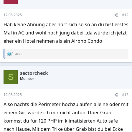
12.08.2025
#12
Hab keine Ahnung aber hört sich so so an du bist erstes
Mal in AC und wohl noch jung dabei...da würde ich jetzt
eher ein Hotel nehmen als ein Airbnb Condo
1 user
R
e
a
c
sectorcheck
t
S
Member
i
o
n
s
12.08.2025
#13
:
Also nachts die Perimeter hochzulaufen alleine oder mit
einem Girl würde ich mir nicht antun. Über Grab
kommst du für 120 PHP im klimatisierten Auto safe
nach Hause. Mit dem Trike über Grab bist du bei Ecke