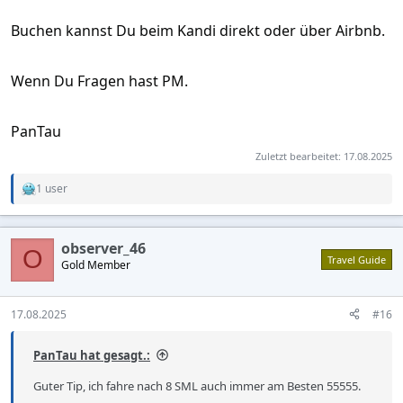
Buchen kannst Du beim Kandi direkt oder über Airbnb.
Wenn Du Fragen hast PM.
PanTau
Zuletzt bearbeitet:
17.08.2025
1 user
R
e
a
c
observer_46
t
O
Travel Guide
Gold Member
i
o
n
s
17.08.2025
#16
:
PanTau hat gesagt.:
Guter Tip, ich fahre nach 8 SML auch immer am Besten 55555.