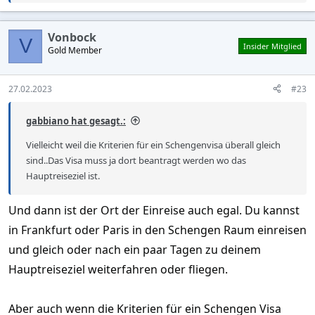
e
a
c
Vonbock
t
V
Insider Mitglied
Gold Member
i
o
n
s
27.02.2023
#23
:
gabbiano hat gesagt.:
Vielleicht weil die Kriterien für ein Schengenvisa überall gleich
sind..Das Visa muss ja dort beantragt werden wo das
Hauptreiseziel ist.
Und dann ist der Ort der Einreise auch egal. Du kannst
in Frankfurt oder Paris in den Schengen Raum einreisen
und gleich oder nach ein paar Tagen zu deinem
Hauptreiseziel weiterfahren oder fliegen.
Aber auch wenn die Kriterien für ein Schengen Visa