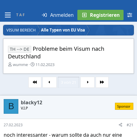
Anmelden
Registrieren
T A F
VISUM BEREICH
Alle Typen von EU Visa
Probleme beim Visum nach
TH --> DE
Deutschland
E
E
wumme
11.02.2023
r
r
s
s
t
t
3 von 21
Erste
Letzte
e
e
l
l
l
l
blacky12
e
t
B
Sponsor
r
V.I.P
a
m
27.02.2023
#21
noch interessanter - warum sollte da auch nur eine