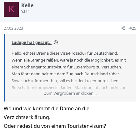
c
Kelle
t
K
V.I.P
i
o
n
s
27.02.2023
#25
:
Ladope hat gesagt.:
Hallo, echtes Drama diese Visa-Prozedur für Deutschland.
Wenn alle Stränge reißen, wäre ja noch die Möglichkeit, es mit
einem Schengentouristvisum für Luxemburg zu versuchen.
Man fährt dann halt mit dem Zug nach Deutschland rüber.
Soweit ich informiert bin, soll es bei der Luxemburgischen
Botschaft unkomplizierter laufen. Man braucht auch nicht zur
Zum Vergrößern anklicken....
„Visa-Fabrik“, sondern vereinbart ganz konventionell einen
Termin beim Luxemburgischen Konsulat in Bangkok.
Consular
Wo und wie kommt die Dame an die
services
Verzichtserklärung.
Oder redest du von einem Touristenvisum?