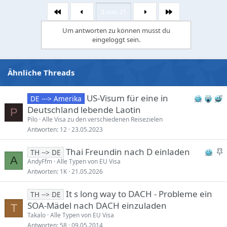
3 von 21
Erste
Letzte
Um antworten zu können musst du
eingeloggt sein.
Ähnliche Threads
US-Visum für eine in
DE ---> Amerika
Deutschland lebende Laotin
P
Pilo
Alle Visa zu den verschiedenen Reisezielen
Antworten
12
23.05.2023
S
Thai Freundin nach D einladen
TH --> DE
A
t
AndyFfm
Alle Typen von EU Visa
Antworten
1K
21.05.2026
i
c
It s long way to DACH - Probleme ein
TH --> DE
k
SOA-Mädel nach DACH einzuladen
y
T
Takalo
Alle Typen von EU Visa
Antworten
58
09.05.2014