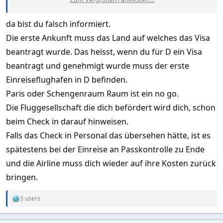
in jedem Land gleich sind würde es mich nicht wundern wenn
es in der Praxis doch unterschiedlich abgewickelt wird. Hat
da bist du falsch informiert.
jemand damit Erfahrungen gesammelt?
Die erste Ankunft muss das Land auf welches das Visa
beantragt wurde. Das heisst, wenn du für D ein Visa
beantragt und genehmigt wurde muss der erste
Einreiseflughafen in D befinden.
Paris oder Schengenraum Raum ist ein no go.
Die Fluggesellschaft die dich befördert wird dich, schon
beim Check in darauf hinweisen.
Falls das Check in Personal das übersehen hätte, ist es
spätestens bei der Einreise an Passkontrolle zu Ende
und die Airline muss dich wieder auf ihre Kosten zurück
bringen.
3 users
R
e
a