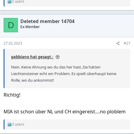
5 users
R
e
a
c
Deleted member 14704
t
D
Ex-Member
i
o
n
s
27.02.2023
#27
:
gabbiano hat gesagt.:
Nein. Keine Ahnung wo du das her hast..Da hätten
Liechtensteiner echt ein Problem. Es spielt überhaupt keine
Rolle, wo du ankommst!
Richtig!
MIA ist schon über NL und CH eingereist....no ploblem
3 users
R
e