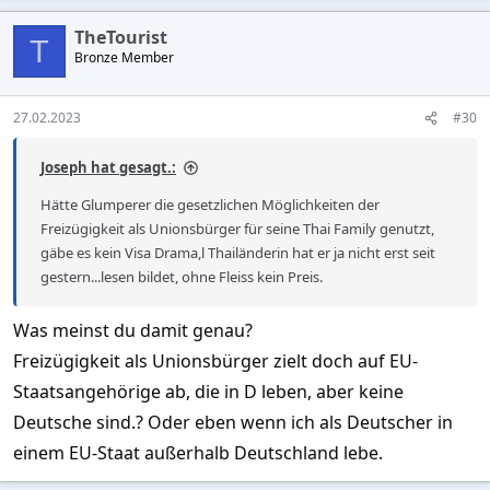
a
c
TheTourist
t
T
Bronze Member
i
o
n
s
27.02.2023
#30
:
Joseph hat gesagt.:
Hätte Glumperer die gesetzlichen Möglichkeiten der
Freizügigkeit als Unionsbürger für seine Thai Family genutzt,
gäbe es kein Visa Drama,l Thailänderin hat er ja nicht erst seit
gestern...lesen bildet, ohne Fleiss kein Preis.
Was meinst du damit genau?
Freizügigkeit als Unionsbürger zielt doch auf EU-
Staatsangehörige ab, die in D leben, aber keine
Deutsche sind.? Oder eben wenn ich als Deutscher in
einem EU-Staat außerhalb Deutschland lebe.