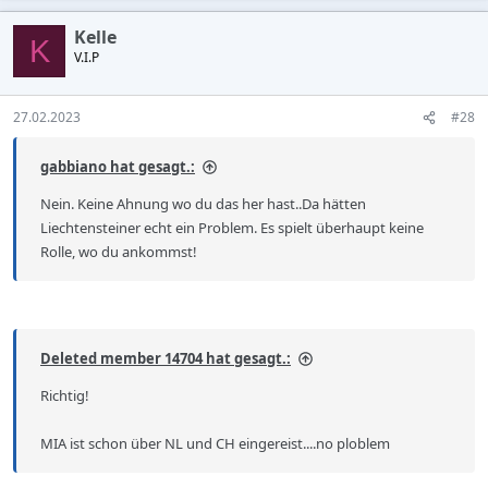
a
c
Kelle
t
K
V.I.P
i
o
n
s
27.02.2023
#28
:
gabbiano hat gesagt.:
Nein. Keine Ahnung wo du das her hast..Da hätten
Liechtensteiner echt ein Problem. Es spielt überhaupt keine
Rolle, wo du ankommst!
Deleted member 14704 hat gesagt.:
Richtig!
MIA ist schon über NL und CH eingereist....no ploblem