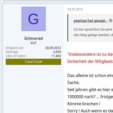
20.05.2016
G
gopinay hat gesagt.:
Ich bin sprachlos! Da wird
den Weg gelegt werden, di
Gilmored
V.I.P
Mitglied seit
20.09.2012
Beiträge
3.970
"Insbesondere ist zu be
Likes erhalten
11.492
Sicherheit der Mitglied
Travel Guide
Das alleine ist schon ei
Sache.
Seit Jahren gibt es hier
1000000 nach? ... fristg
Könnte brechen !
Sorry ! Auch wenn es das