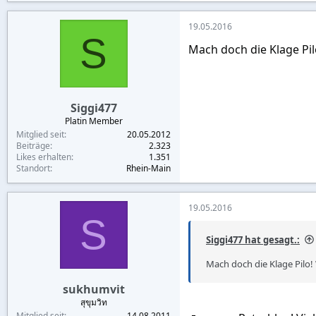
19.05.2016
S
Mach doch die Klage Pi
Siggi477
Platin Member
Mitglied seit
20.05.2012
Beiträge
2.323
Likes erhalten
1.351
Standort
Rhein-Main
19.05.2016
S
Siggi477 hat gesagt.:
Mach doch die Klage Pilo
sukhumvit
สุขุมวิท
Mitglied seit
14.08.2011