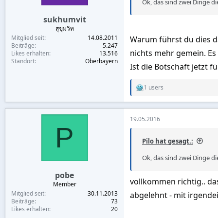
Ok, das sind zwei Dinge di
:
sukhumvit
สุขุมวิท
Mitglied seit
14.08.2011
Warum führst du dies d
Beiträge
5.247
nichts mehr gemein. Es 
Likes erhalten
13.516
Standort
Oberbayern
Ist die Botschaft jetzt
1 users
R
e
a
c
19.05.2016
t
P
i
o
Pilo hat gesagt.:
n
s
Ok, das sind zwei Dinge di
:
pobe
vollkommen richtig.. da
Member
Mitglied seit
30.11.2013
abgelehnt - mit irgend
Beiträge
73
Likes erhalten
20