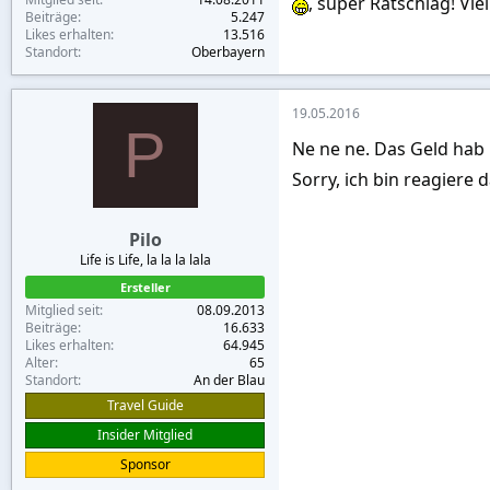
, super Ratschlag! Viel
Beiträge
5.247
Likes erhalten
13.516
Standort
Oberbayern
19.05.2016
P
Ne ne ne. Das Geld hab 
Sorry, ich bin reagiere
Pilo
Life is Life, la la la lala
Ersteller
Mitglied seit
08.09.2013
Beiträge
16.633
Likes erhalten
64.945
Alter
65
Standort
An der Blau
Travel Guide
Insider Mitglied
Sponsor