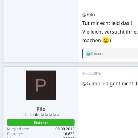
@Pilo
Tut mir echt leid das !
Vielleicht versucht ihr
machen
)
2 users
R
e
a
c
20.05.2016
t
P
i
@Gilmored
geht nicht. 
o
n
s
:
Pilo
Life is Life, la la la lala
Ersteller
Mitglied seit
08.09.2013
Beiträge
16.633