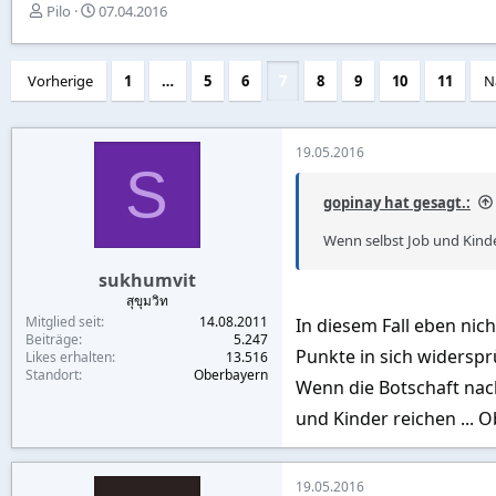
E
E
Pilo
07.04.2016
r
r
s
s
t
t
Vorherige
1
…
5
6
7
8
9
10
11
N
e
e
l
l
l
l
e
t
19.05.2016
S
r
a
m
gopinay hat gesagt.:
Wenn selbst Job und Kinde
sukhumvit
สุขุมวิท
Mitglied seit
14.08.2011
In diesem Fall eben nic
Beiträge
5.247
Punkte in sich widersprü
Likes erhalten
13.516
Standort
Oberbayern
Wenn die Botschaft nac
und Kinder reichen ... 
19.05.2016