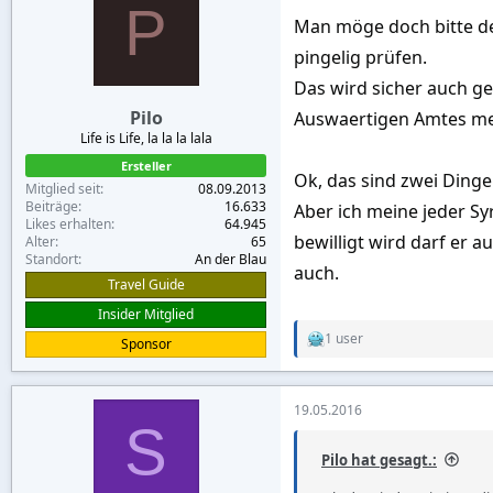
P
Man möge doch bitte de
pingelig prüfen.
Das wird sicher auch ge
Pilo
Auswaertigen Amtes mehr
Life is Life, la la la lala
Ersteller
Ok, das sind zwei Dinge
Mitglied seit
08.09.2013
Beiträge
16.633
Aber ich meine jeder Sy
Likes erhalten
64.945
bewilligt wird darf er 
Alter
65
Standort
An der Blau
auch.
Travel Guide
Insider Mitglied
1 user
Sponsor
R
e
a
c
19.05.2016
t
S
i
o
Pilo hat gesagt.:
n
s