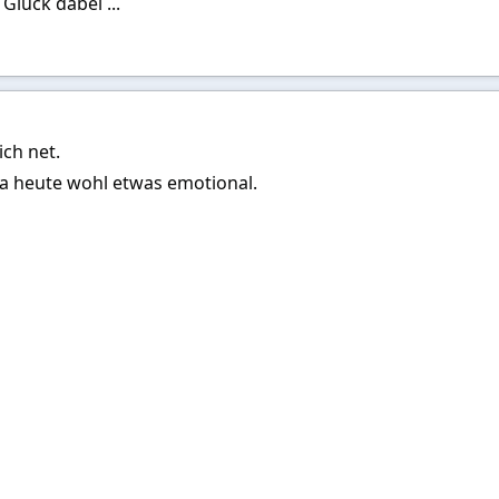
 Glück dabei ...
ich net.
 da heute wohl etwas emotional.