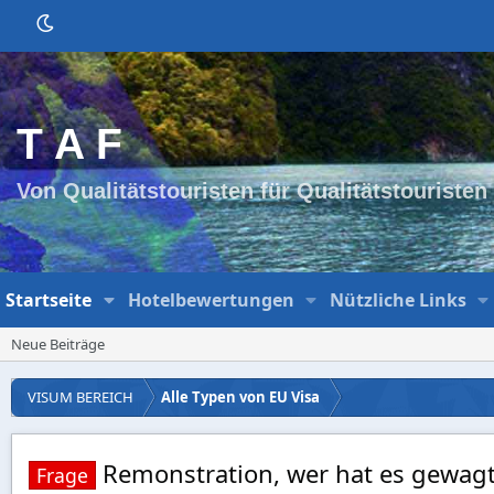
T A F
Von Qualitätstouristen für Qualitätstouristen
Startseite
Hotelbewertungen
Nützliche Links
Neue Beiträge
VISUM BEREICH
Alle Typen von EU Visa
Remonstration, wer hat es gewag
Frage