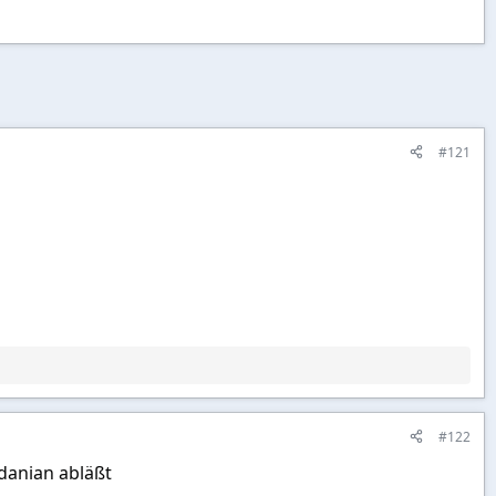
#121
#122
rdanian abläßt