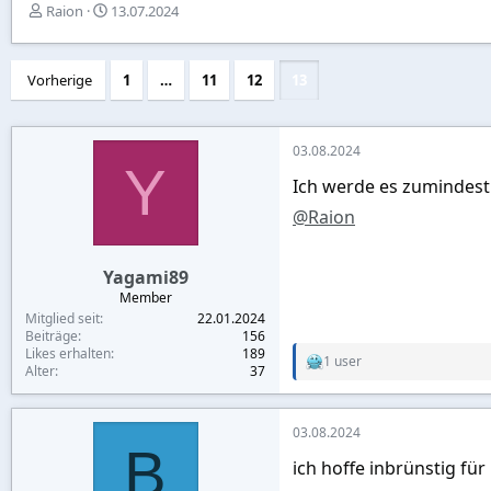
E
E
Raion
13.07.2024
r
r
s
s
t
t
Vorherige
1
…
11
12
13
e
e
l
l
l
l
e
t
03.08.2024
Y
r
a
Ich werde es zumindest
m
@Raion
Yagami89
Member
Mitglied seit
22.01.2024
Beiträge
156
Likes erhalten
189
1 user
R
Alter
37
e
a
c
03.08.2024
t
B
i
ich hoffe inbrünstig fü
o
n