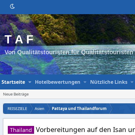
T A F
Von Qualitätstouristen für Qualitätstouristen
Startseite
Hotelbewertungen
Nützliche Links
Neue Beiträge
REISEZIELE
Asien
Pattaya und Thailandforum
Vorbereitungen auf den Isan u
Thailand