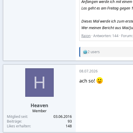
Anfangen werde ich mit einem k
Los geht es am Freitag gegen 
Dieses Mal werde ich zum ersten 
Wer meinen Bericht aus Mai/Jun
Raion
Antworten: 144
Forum
2 users
R
e
a
c
08.07.2026
t
H
i
ach so!
o
n
s
:
Heaven
Member
Mitglied seit
03.06.2016
Beiträge
93
Likes erhalten
148