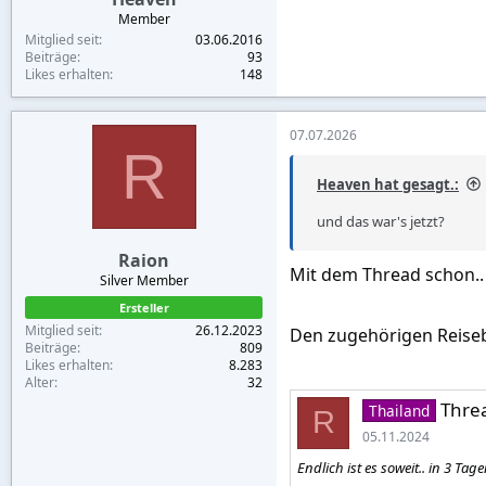
Member
Mitglied seit
03.06.2016
Beiträge
93
Likes erhalten
148
07.07.2026
R
Heaven hat gesagt.:
und das war's jetzt?
Raion
Mit dem Thread schon..
Silver Member
Ersteller
Mitglied seit
26.12.2023
Den zugehörigen Reisebe
Beiträge
809
Likes erhalten
8.283
Alter
32
Threa
Thailand
R
05.11.2024
Endlich ist es soweit.. in 3 Tag