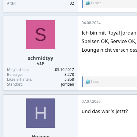
1 user
Alter
32
R
e
a
c
04.08.2024
t
S
i
Ich bin mit Royal Jorda
o
n
Speisen OK, Service OK,
s
:
Lounge nicht verschloss
schmidtyy
V.I.P
Mitglied seit
05.10.2017
Beiträge
3.278
Likes erhalten
5.858
1 user
R
Standort
Jomtien
e
a
c
07.07.2026
t
H
i
und das war's jetzt?
o
n
s
:
Heaven