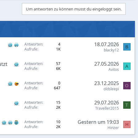
Um antworten zu können musst du eingeloggt sein.
18.07.2026
Antworten
4
B
Aufrufe
1K
blacky12
tzt
27.05.2026
Antworten
57
A
Aufrufe
6K
Avitos
23.12.2025
Antworten
0
O
Aufrufe
647
oldsleepi
29.07.2026
Antworten
15
T
Aufrufe
2K
Traveller2015
Gestern um 19:03
Antworten
10
H
Aufrufe
2K
Hinzer