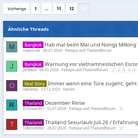
Vorherige
1
…
11
12
13
Ähnliche Threads
Hab mal beim Mai und Nongs Milking 
Bangkok
M
maestrale
08.07.2026
Pattaya und Thailandforum
Warnung vor vietnamnesischen Escorts
Bangkok
J
jackwao
08.05.2026
Pattaya und Thailandforum
2
3
4
5
6
Immer wenn eine Türe zugeht, geht 
Real Story
O
oldsleepi
23.12.2025
Stories
Dezember Reise
Thailand
R
R1Driver991
02.07.2026
Pattaya und Thailandforum
2
Thailand Sexurlaub Juli 26 / Erfahrung
Thailand
T
Tobimonster
28.07.2026
Pattaya und Thailandforum
2