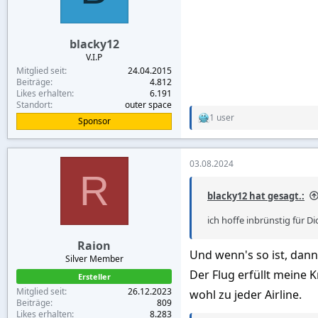
s
:
blacky12
V.I.P
Mitglied seit
24.04.2015
Beiträge
4.812
Likes erhalten
6.191
Standort
outer space
1 user
Sponsor
R
e
a
c
03.08.2024
t
R
i
o
blacky12 hat gesagt.:
n
s
ich hoffe inbrünstig für 
:
Raion
Und wenn's so ist, dann
Silver Member
Der Flug erfüllt meine 
Ersteller
Mitglied seit
26.12.2023
wohl zu jeder Airline.
Beiträge
809
Likes erhalten
8.283