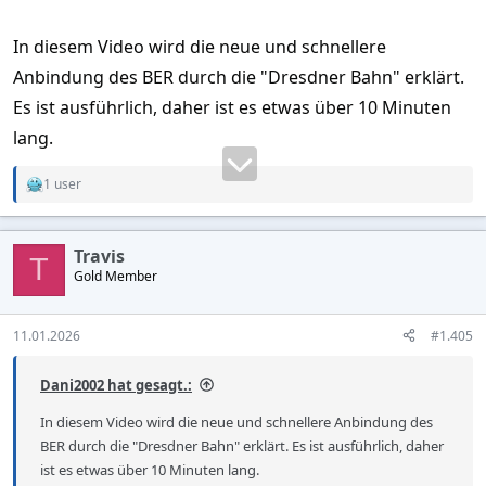
In diesem Video wird die neue und schnellere
Anbindung des BER durch die "Dresdner Bahn" erklärt.
Es ist ausführlich, daher ist es etwas über 10 Minuten
lang.
1 user
R
e
a
c
Travis
t
T
Gold Member
i
o
n
s
11.01.2026
#1.405
:
Dani2002 hat gesagt.:
In diesem Video wird die neue und schnellere Anbindung des
BER durch die "Dresdner Bahn" erklärt. Es ist ausführlich, daher
ist es etwas über 10 Minuten lang.