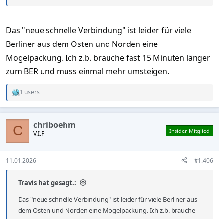
Das "neue schnelle Verbindung" ist leider für viele
Berliner aus dem Osten und Norden eine
Mogelpackung. Ich z.b. brauche fast 15 Minuten länger
zum BER und muss einmal mehr umsteigen.
1 users
R
e
a
c
chriboehm
t
C
Insider Mitglied
V.I.P
i
o
n
s
11.01.2026
#1.406
:
Travis hat gesagt.:
Das "neue schnelle Verbindung" ist leider für viele Berliner aus
dem Osten und Norden eine Mogelpackung. Ich z.b. brauche