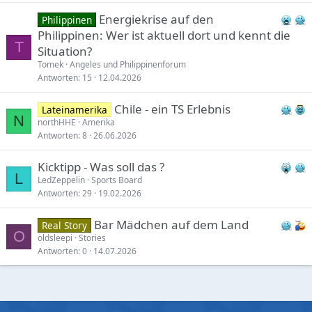
Energiekrise auf den
Philippinen
Philippinen: Wer ist aktuell dort und kennt die
T
Situation?
Tomek
Angeles und Philippinenforum
Antworten
15
12.04.2026
Chile - ein TS Erlebnis
Lateinamerika
N
northHHE
Amerika
Antworten
8
26.06.2026
Kicktipp - Was soll das ?
L
LedZeppelin
Sports Board
Antworten
29
19.02.2026
Bar Mädchen auf dem Land
Real Story
O
oldsleepi
Stories
Antworten
0
14.07.2026