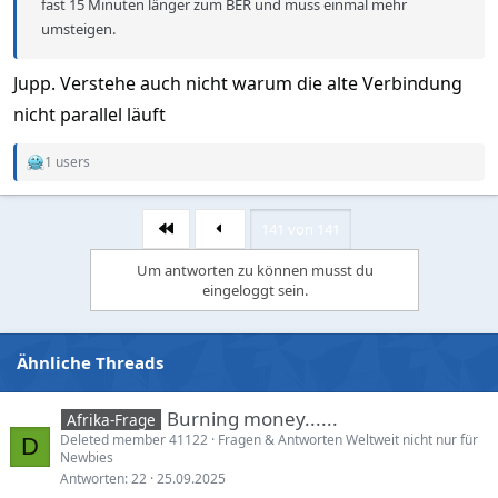
fast 15 Minuten länger zum BER und muss einmal mehr
umsteigen.
Jupp. Verstehe auch nicht warum die alte Verbindung
nicht parallel läuft
1 users
R
e
a
c
141 von 141
Erste
t
i
Um antworten zu können musst du
o
eingeloggt sein.
n
s
:
Ähnliche Threads
Burning money......
Afrika-Frage
Deleted member 41122
Fragen & Antworten Weltweit nicht nur für
D
Newbies
Antworten
22
25.09.2025