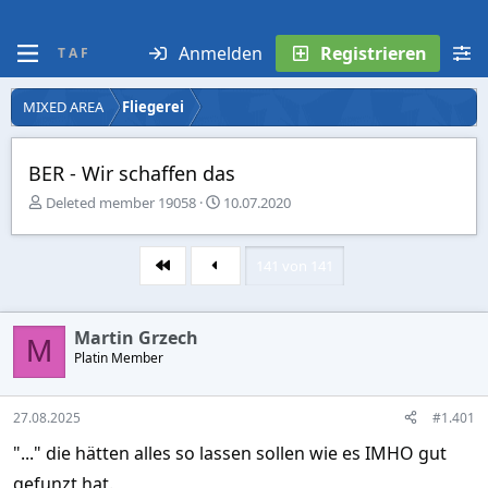
Anmelden
Registrieren
T A F
MIXED AREA
Fliegerei
BER - Wir schaffen das
E
E
Deleted member 19058
10.07.2020
r
r
s
s
t
t
141 von 141
Erste
e
e
l
l
l
l
Martin Grzech
e
t
M
r
Platin Member
a
m
27.08.2025
#1.401
"..." die hätten alles so lassen sollen wie es IMHO gut
gefunzt hat.