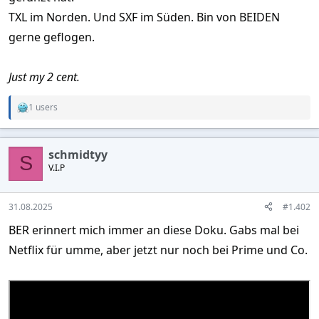
TXL im Norden. Und SXF im Süden. Bin von BEIDEN
gerne geflogen.
Just my 2 cent.
1 users
R
e
a
c
schmidtyy
t
S
V.I.P
i
o
n
s
31.08.2025
#1.402
:
BER erinnert mich immer an diese Doku. Gabs mal bei
Netflix für umme, aber jetzt nur noch bei Prime und Co.