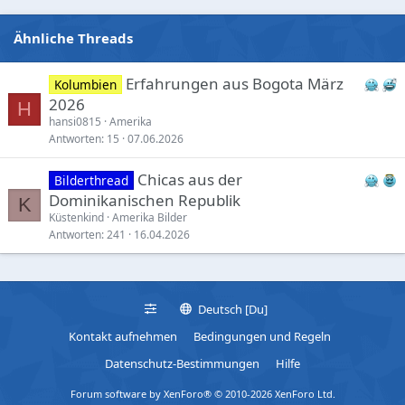
:
Ähnliche Threads
Erfahrungen aus Bogota März
Kolumbien
2026
H
hansi0815
Amerika
Antworten
15
07.06.2026
Chicas aus der
Bilderthread
Dominikanischen Republik
K
Küstenkind
Amerika Bilder
Antworten
241
16.04.2026
Deutsch [Du]
Kontakt aufnehmen
Bedingungen und Regeln
Datenschutz-Bestimmungen
Hilfe
Forum software by XenForo® © 2010-2026 XenForo Ltd.