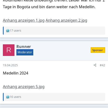
Tage in Bogota und bin dann weiter nach Medellin.
Anhang anzeigen 1.jpg
Anhang anzeigen 2.jpg
17 users
R
e
a
c
Runner
t
R
Sponsor
i
Moderator
o
n
s
19.04.2025
#42
:
Medellin 2024
Anhang anzeigen 5.jpg
16 users
R
e
a