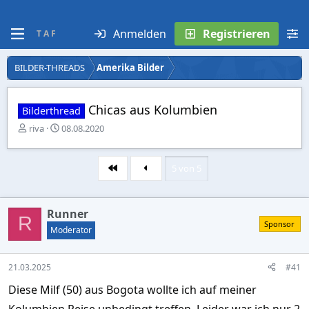
Anmelden
Registrieren
T A F
BILDER-THREADS
Amerika Bilder
Chicas aus Kolumbien
Bilderthread
E
E
riva
08.08.2020
r
r
s
s
t
t
5 von 5
Erste
e
e
l
l
l
l
Runner
e
t
R
Sponsor
r
a
Moderator
m
21.03.2025
#41
Diese Milf (50) aus Bogota wollte ich auf meiner
Kolumbien Reise unbedingt treffen. Leider war ich nur 2