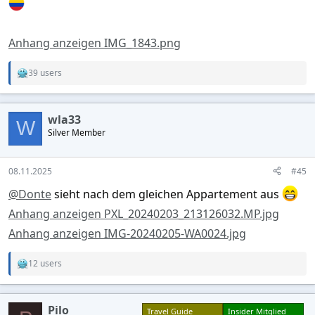
Anhang anzeigen IMG_1843.png
39 users
R
e
a
c
wla33
t
W
Silver Member
i
o
n
s
08.11.2025
#45
:
@Donte
sieht nach dem gleichen Appartement aus
Anhang anzeigen PXL_20240203_213126032.MP.jpg
Anhang anzeigen IMG-20240205-WA0024.jpg
12 users
R
e
a
c
Pilo
Travel Guide
Insider Mitglied
t