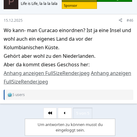
P
Life is Life, la la la lala
i
Sponsor
o
n
s
15.12.2025
#46
:
Wo kann- man Curacao einordnen? Ist ja eine Insel und
wohl auch ein eigenes Land da vor der
Kolumbianischen Küste.
Gehört aber wohl zu den Niederlanden.
Aber da kommt dieses Geschoss her:
Anhang anzeigen FullSizeRender.jpeg
Anhang anzeigen
FullSizeRender.jpeg
6 users
R
e
a
c
5 von 5
Erste
t
i
Um antworten zu können musst du
o
eingeloggt sein.
n
s