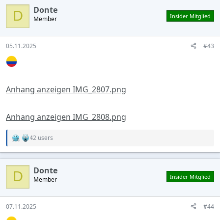
c
Donte
t
D
Insider Mitglied
Member
i
o
n
s
05.11.2025
#43
:
Anhang anzeigen IMG_2807.png
Anhang anzeigen IMG_2808.png
42 users
R
e
a
c
Donte
t
D
Insider Mitglied
Member
i
o
n
s
07.11.2025
#44
: