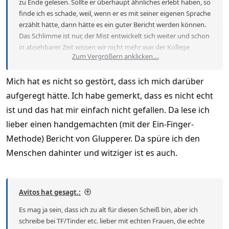
zu Ende gelesen. Sollte er überhaupt ähnliches erlebt haben, so
finde ich es schade, weil, wenn er es mit seiner eigenen Sprache
erzählt hätte, dann hätte es ein guter Bericht werden können.
Das Schlimme ist nur, der Mist entwickelt sich weiter und schon
in absehbarer Zeit wissen wir nicht mehr war der Kollege
Zum Vergrößern anklicken....
überhaupt jemals in Thailand oder hat er sich einfach seinen
Spass mit einem KI Bericht gemacht.
Mich hat es nicht so gestört, dass ich mich darüber
aufgeregt hätte. Ich habe gemerkt, dass es nicht echt
ist und das hat mir einfach nicht gefallen. Da lese ich
lieber einen handgemachten (mit der Ein-Finger-
Methode) Bericht von Glupperer. Da spüre ich den
Menschen dahinter und witziger ist es auch.
Avitos hat gesagt.:
Es mag ja sein, dass ich zu alt für diesen Scheiß bin, aber ich
schreibe bei TF/Tinder etc. lieber mit echten Frauen, die echte