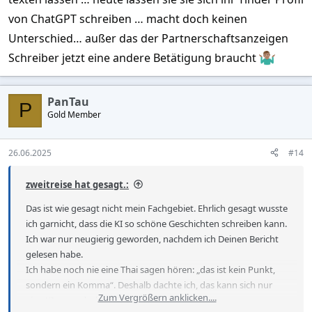
von ChatGPT schreiben … macht doch keinen
Unterschied… außer das der Partnerschaftsanzeigen
Schreiber jetzt eine andere Betätigung braucht
PanTau
P
Gold Member
26.06.2025
#14
zweitreise hat gesagt.:
Das ist wie gesagt nicht mein Fachgebiet. Ehrlich gesagt wusste
ich garnicht, dass die KI so schöne Geschichten schreiben kann.
Ich war nur neugierig geworden, nachdem ich Deinen Bericht
gelesen habe.
Ich habe noch nie eine Thai sagen hören: „das ist kein Punkt,
sondern ein Komma“. Deshalb dachte ich, das kann sich nur
Zum Vergrößern anklicken....
eine KI ausgedacht haben.