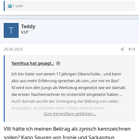
1 user
R
e
a
c
Teddy
t
T
V.I.P
i
o
n
s
26.06.2025
#18
:
YamNua hat gesagt.:
Ich bin Vater von einem 17 jährigen Oberschüler… und kann
also aus mehr Erfahrung sprechen als von „vor mir im Bus“
KI wird von den Jungs als Werkzeug eingesetzt wie wir damals
die ersten Taschenrechner im Unterricht eingesetzt haben …
Auch damals würde der Untergang der Bildung von vielen
propagiert, da ja keiner mehr richtig rechnen lernt.
Zum Vergrößern anklicken....
Mein Sohn nutzt KI ( Chat GPT, Grook etc ) als Mittel um
Informationen schnell und effektiv zu sammeln, für sich
Vllt hätte ich meinen Beitrag als zynisch kennzeichnen
Überblicke zu generieren etc. Aber auch die Lehrer haben
aufgerüstet … ganze ChatGPT Aufsätze zu kopieren fliegt zu
sollen? Kann Spuren von Ironie und Sarkasmus