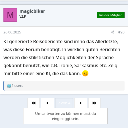
a
c
magicbiker
t
M
Insider Mitglied
V.I.P
i
o
n
s
26.06.2025
#20
:
KI-generierte Reiseberichte sind imho das Allerletzte,
was diese Forum benötigt. In wirklich guten Berichten
werden die stilistischen Möglichkeiten der Sprache
gekonnt benutzt, wie z.B. Ironie, Sarkasmus etc. Zeig
mir bitte einer eine KI, die das kann.
2 users
R
e
a
c
2 von 4
Erste
Letzte
t
i
Um antworten zu können musst du
o
eingeloggt sein.
n
s