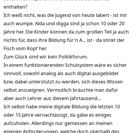
100% auf und es ist nur ein gewisser Teil als Quellenarbeit
enthalten?
erlaubt … liegt man drüber gibt es ne 6 … also 0 Punkte …
Ich weiß nicht, was die Jugend von heute labert - ist mir
Es ist eine Technologie die sich entwickelt… ich nutz es zur
Überprüfung von Programmier Codes … was auch zum Teil gut
auch wumpe. Alda und digga sind ja schon 10 oder 20
funktioniert Und auch neue Ideen gibt …
Jahre her. Die Kinder können da zum großen Teil ja auch
Alles in allem sehe ich keinen „Untergang des Abendlandes“ auf
nichts für, dass ihre Bildung für'n A... ist - da stinkt der
uns zu kommen … früher haben sich Leute die es nicht gut
Fisch vom Kopf her.
konnten, ihre Partneranzeige texten lassen … heute lassen sie
sie sich ihr Tinder Profil von ChatGPT schreiben … macht doch
Zum Glück sind wir kein Politikforum.
keinen Unterschied… außer das der Partnerschaftsanzeigen
In einem funktionierenden Schulsystem wäre es sicher
Schreiber jetzt eine andere Betätigung braucht
sinnvoll, sowohl analog als auch digital ausgebildet
bzw. dabei unterstützt zu werden, sich dieses Wissen
selbst anzueignen. Vermutlich bräuchte man dafür
aber auch Lehrer aus diesem Jahrtausend...
Ich selbst habe meine digitale Bildung die letzten 10
oder 15 Jahre vernachlässigt, da gäbe es einiges
aufzuholen. Allerdings nur gemessen an meinen
eigenen Anforderungen, welche doch oberhalb des