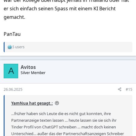
er sich einfach seinen Spass mit einem KI Bericht
gemacht.
PanTau
6 users
R
e
a
c
Avitos
t
A
Silver Member
i
o
n
s
26.06.2025
#15
:
YamNua hat gesagt.:
…früher haben sich Leute die es nicht gut konnten, ihre
Partneranzeige texten lassen … heute lassen sie sie sich ihr
Tinder Profil von ChatGPT schreiben … macht doch keinen
Unterschied… außer das der Partnerschaftsanzeigen Schreiber