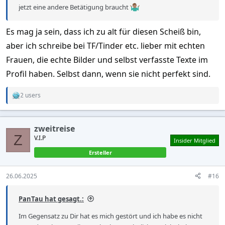
jetzt eine andere Betätigung braucht
Es mag ja sein, dass ich zu alt für diesen Scheiß bin,
aber ich schreibe bei TF/Tinder etc. lieber mit echten
Frauen, die echte Bilder und selbst verfasste Texte im
Profil haben. Selbst dann, wenn sie nicht perfekt sind.
2 users
R
e
a
c
zweitreise
t
Z
V.I.P
i
Insider Mitglied
o
Ersteller
n
s
:
26.06.2025
#16
PanTau hat gesagt.:
Im Gegensatz zu Dir hat es mich gestört und ich habe es nicht