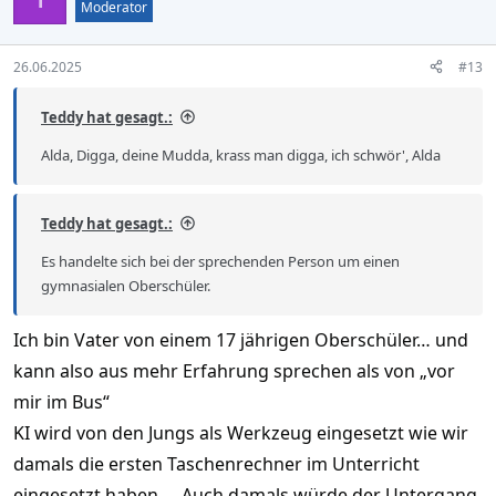
i
Moderator
o
n
s
26.06.2025
#13
:
Teddy hat gesagt.:
Alda, Digga, deine Mudda, krass man digga, ich schwör', Alda
Teddy hat gesagt.:
Es handelte sich bei der sprechenden Person um einen
gymnasialen Oberschüler.
Ich bin Vater von einem 17 jährigen Oberschüler… und
kann also aus mehr Erfahrung sprechen als von „vor
mir im Bus“
KI wird von den Jungs als Werkzeug eingesetzt wie wir
damals die ersten Taschenrechner im Unterricht
eingesetzt haben … Auch damals würde der Untergang