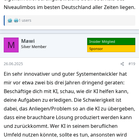
Niveaulimbos im besten Deutschland aller Zeiten liegen.
1 users
R
e
a
c
Mawi
Insider Mitglied
t
M
Silver Member
i
Sponsor
o
n
s
26.06.2025
#19
:
Ein sehr innovativer und guter Systementwickler hat
mir vor etwa zwei bis drei Jahren dringend geraten:
Beschäftige dich mit KI, schau, wie dir KI helfen kann,
deine Aufgaben zu erledigen. Die Schwierigkeit ist
dabei, das Anliegen/Problem so an die KI zu übergeben,
dass eine brauchbare Lösung produziert werden kann
und zurückkommt. Wer KI in seinem beruflichen
Umfeld nutzen könnte, sollte es tun, ansonsten wird