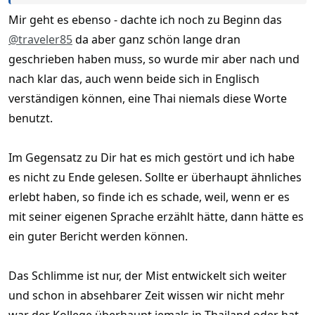
Mir geht es ebenso - dachte ich noch zu Beginn das
Ich habe das bewusst nicht in Deinem Thread gepostet, um
dort keine Diskussion zu provozieren. Ich bin ja nicht
@traveler85
da aber ganz schön lange dran
grundsätzlich gegen diese „Kunstform“. Denn das ist es doch
geschrieben haben muss, so wurde mir aber nach und
irgendwie.
nach klar das, auch wenn beide sich in Englisch
In der Vergangenheit wurden hier Berichte oft gelöscht, die
verständigen können, eine Thai niemals diese Worte
vom
@Moderatoren-Team
als nicht authentisch eingestuft
benutzt.
wurden. Das fand ich eigentlich schade. Solange es der
Unterhaltung dient und niemandem Schaden zugefügt wird,
Im Gegensatz zu Dir hat es mich gestört und ich habe
sollte es doch toleriert werden.
es nicht zu Ende gelesen. Sollte er überhaupt ähnliches
Allerdings glaube ich ehrlich gesagt nicht, dass die KI nur Deine
erlebt haben, so finde ich es schade, weil, wenn er es
Rechtschreibung korrigiert hat. Für mich sieht es so aus, als ob
mit seiner eigenen Sprache erzählt hätte, dann hätte es
sie nach Deinen Vorgaben den kompletten Text formuliert
ein guter Bericht werden können.
hätte.
Aber nochmal: Ich fühle mich deswegen nicht geschädigt oder
Das Schlimme ist nur, der Mist entwickelt sich weiter
betrogen. So eine Geschichte ist ja keine Nachrichten-Sendung.
und schon in absehbarer Zeit wissen wir nicht mehr
war der Kollege überhaupt jemals in Thailand oder hat