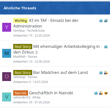
:
Ähnliche Threads
KI im TAF - Einsatz bei der
Wichtig
Administration
Y
YamNua
Technik-Ecke
Antworten
19
22.05.2026
Mit ehemaliger Arbeitskolleging in
Real Story
den Zirkus :)
M
Mat9949
Stories
Antworten
10
22.06.2026
Bar Mädchen auf dem Land
Real Story
O
oldsleepi
Stories
Antworten
0
14.07.2026
Geschäftlich in Nairobi
Nairobi
V
valverde333
Afrika
Antworten
35
01.05.2026