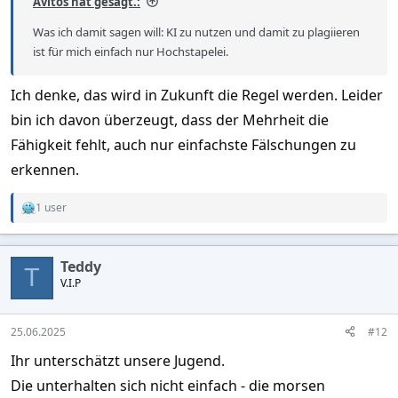
Avitos hat gesagt.:
Was ich damit sagen will: KI zu nutzen und damit zu plagiieren
ist für mich einfach nur Hochstapelei.
Ich denke, das wird in Zukunft die Regel werden. Leider
bin ich davon überzeugt, dass der Mehrheit die
Fähigkeit fehlt, auch nur einfachste Fälschungen zu
erkennen.
1 user
R
e
a
c
Teddy
t
T
V.I.P
i
o
n
s
25.06.2025
#12
:
Ihr unterschätzt unsere Jugend.
Die unterhalten sich nicht einfach - die morsen