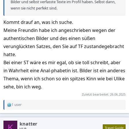
Bilder und selbst verfasste Texte im Profil haben. Selbst dann,
wenn sie nicht perfekt sind.
Kommt drauf an, was ich suche.
Meine Freundin habe ich angeschrieben wegen der
authentischen Bilder und des einen süßen
verunglückten Satzes, den Sie auf TF zustandegebracht
hatte.
Bei einer ST wäre es mir egal, ob sie toll schreibt, aber
in Wahrheit eine Anal-phabetin ist. Bilder ist ein anderes
Thema, wenn ich schon so ein spitzes Kinn wie bei Ulike
sehe, bin ich weg.
Zuletzt bearbeitet:
26.06.2025
1 user
R
e
a
c
knatter
t
K
Travel Guide