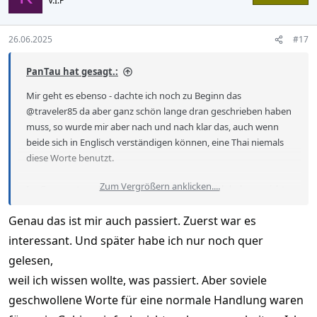
V.I.P
i
o
n
s
26.06.2025
#17
:
PanTau hat gesagt.:
Mir geht es ebenso - dachte ich noch zu Beginn das
@traveler85 da aber ganz schön lange dran geschrieben haben
muss, so wurde mir aber nach und nach klar das, auch wenn
beide sich in Englisch verständigen können, eine Thai niemals
diese Worte benutzt.
Zum Vergrößern anklicken....
Im Gegensatz zu Dir hat es mich gestört und ich habe es nicht
zu Ende gelesen. Sollte er überhaupt ähnliches erlebt haben, so
Genau das ist mir auch passiert. Zuerst war es
finde ich es schade, weil, wenn er es mit seiner eigenen Sprache
erzählt hätte, dann hätte es ein guter Bericht werden können.
interessant. Und später habe ich nur noch quer
gelesen,
weil ich wissen wollte, was passiert. Aber soviele
geschwollene Worte für eine normale Handlung waren