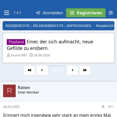
Anmelden
Registrieren
T A F
REISEBERICHTE – ERLEBNISBERICHTE – IMPRESSIONEN
Reiseberichte 
Einer, der sich aufmacht, neue
Thailand
Gefilde zu erobern.
E
E
bruce1981
26.04.2026
r
r
s
s
t
t
2 von 4
Erste
Letzte
e
e
l
l
l
l
Raion
e
t
R
r
Silver Member
a
m
28.04.2026
#11
Erinnert mich irgendwie sehr stark an mein erstes Mal