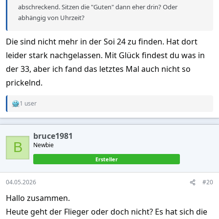
abschreckend. Sitzen die "Guten" dann eher drin? Oder
abhängig von Uhrzeit?
Die sind nicht mehr in der Soi 24 zu finden. Hat dort
leider stark nachgelassen. Mit Glück findest du was in
der 33, aber ich fand das letztes Mal auch nicht so
prickelnd.
1 user
R
e
a
c
bruce1981
t
B
Newbie
i
o
Ersteller
n
s
:
04.05.2026
#20
Hallo zusammen.
Heute geht der Flieger oder doch nicht? Es hat sich die