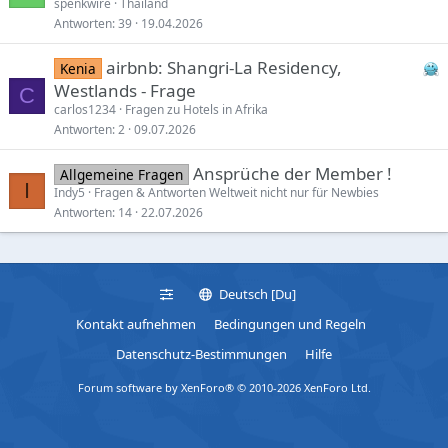
spenkwire
Thailand
Antworten
39
19.04.2026
airbnb: Shangri-La Residency,
Kenia
Westlands - Frage
C
carlos1234
Fragen zu Hotels in Afrika
Antworten
2
09.07.2026
Ansprüche der Member !
Allgemeine Fragen
I
Indy5
Fragen & Antworten Weltweit nicht nur für Newbies
Antworten
14
22.07.2026
Deutsch [Du]
Kontakt aufnehmen
Bedingungen und Regeln
Datenschutz-Bestimmungen
Hilfe
Forum software by XenForo® © 2010-2026 XenForo Ltd.