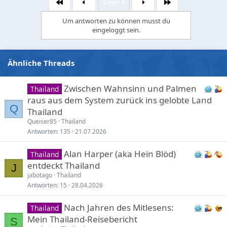
2 von 4
Erste
Letzte
t
i
Um antworten zu können musst du
o
eingeloggt sein.
n
s
:
Ähnliche Threads
Zwischen Wahnsinn und Palmen
Thailand
raus aus dem System zurück ins gelobte Land
Q
Thailand
Queiser85
Thailand
Antworten
135
21.07.2026
Alan Harper (aka Hein Blöd)
Thailand
entdeckt Thailand
J
jabotago
Thailand
Antworten
15
28.04.2026
Nach Jahren des Mitlesens:
Thailand
Mein Thailand-Reisebericht
S