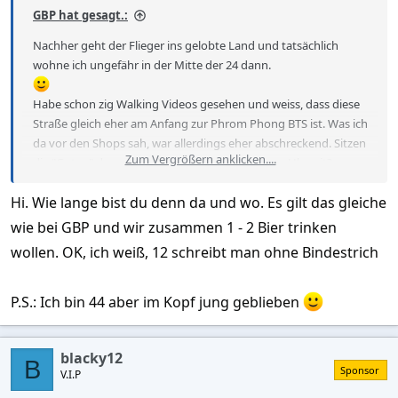
GBP hat gesagt.:
Nachher geht der Flieger ins gelobte Land und tatsächlich
wohne ich ungefähr in der Mitte der 24 dann.
Habe schon zig Walking Videos gesehen und weiss, dass diese
Straße gleich eher am Anfang zur Phrom Phong BTS ist. Was ich
da vor den Shops sah, war allerdings eher abschreckend. Sitzen
Zum Vergrößern anklicken....
die "Guten" dann eher drin? Oder abhängig von Uhrzeit?
Hi. Wie lange bist du denn da und wo. Es gilt das gleiche
wie bei GBP und wir zusammen 1 - 2 Bier trinken
wollen. OK, ich weiß, 12 schreibt man ohne Bindestrich
P.S.: Ich bin 44 aber im Kopf jung geblieben
blacky12
B
Sponsor
V.I.P