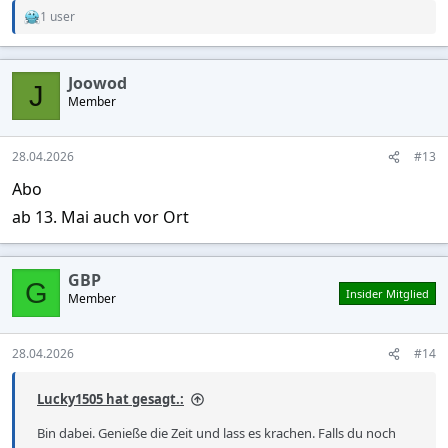
1 user
R
e
a
c
Joowod
t
J
Member
i
o
n
s
28.04.2026
#13
:
Abo
ab 13. Mai auch vor Ort
GBP
G
Insider Mitglied
Member
28.04.2026
#14
Lucky1505 hat gesagt.:
Bin dabei. Genieße die Zeit und lass es krachen. Falls du noch