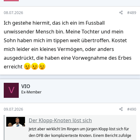
o
n
s
08.07.2026
#489
:
Ich gestehe hiermit, das ich ein im Fussball
unwissender Mensch bin. Meine Tochter und mein
Sohn haben mich im tippen weit übertroffen. Kostet
mich leider ein kleines Vermögen, oder anders
ausgedrückt, die haben eine Vorwegnahme des Erbes
erreicht
VIO
V
Ex-Member
09.07.2026
#490
Der Klopp-Knoten löst sich
Jetzt aber wirklich! Im Ringen um Jürgen Klopp löst sich für
den DFB der komplizierteste Knoten. Einem Bericht zufolge