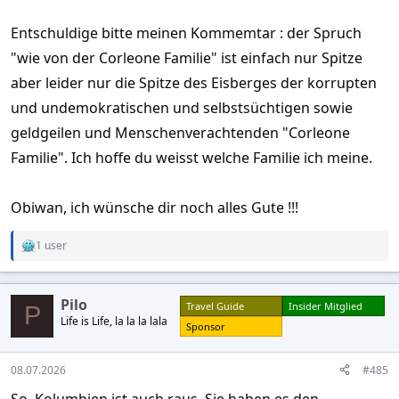
Entschuldige bitte meinen Kommemtar : der Spruch
"wie von der Corleone Familie" ist einfach nur Spitze
aber leider nur die Spitze des Eisberges der korrupten
und undemokratischen und selbstsüchtigen sowie
geldgeilen und Menschenverachtenden "Corleone
Familie". Ich hoffe du weisst welche Familie ich meine.
Obiwan, ich wünsche dir noch alles Gute !!!
1 user
R
e
a
c
Pilo
Travel Guide
Insider Mitglied
t
P
Life is Life, la la la lala
i
Sponsor
o
n
s
08.07.2026
#485
:
So, Kolumbien ist auch raus. Sie haben es den