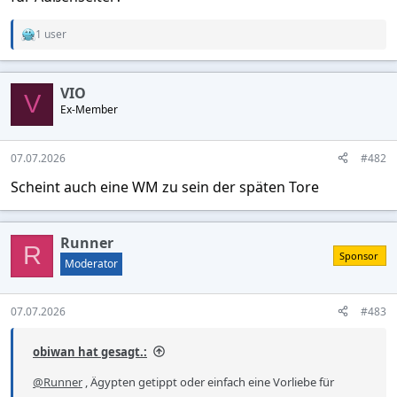
1 user
R
e
a
c
VIO
t
V
Ex-Member
i
o
n
s
07.07.2026
#482
:
Scheint auch eine WM zu sein der späten Tore
Runner
R
Sponsor
Moderator
07.07.2026
#483
obiwan hat gesagt.:
@Runner
, Ägypten getippt oder einfach eine Vorliebe für