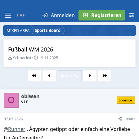
Anmelden
Registrieren
T A F
MIXED AREA
Sports Board
Fußball WM 2026
E
E
Schnacksi
19.11.2025
r
r
s
s
t
t
49 von 54
Erste
Letzte
e
e
l
l
l
l
obiwan
e
t
O
Sponsor
r
V.I.P
a
m
07.07.2026
#481
@Runner
, Ägypten getippt oder einfach eine Vorliebe
für Außenseiter?