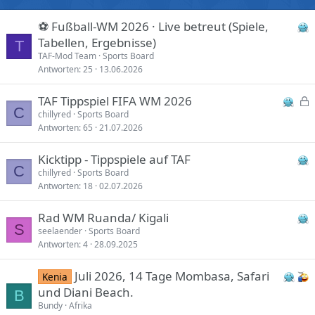
⚽ Fußball-WM 2026 · Live betreut (Spiele,
Tabellen, Ergebnisse)
T
TAF-Mod Team
Sports Board
Antworten
25
13.06.2026
TAF Tippspiel FIFA WM 2026
C
e
chillyred
Sports Board
Antworten
65
21.07.2026
s
p
Kicktipp - Tippspiele auf TAF
e
C
chillyred
Sports Board
r
Antworten
18
02.07.2026
r
t
Rad WM Ruanda/ Kigali
S
seelaender
Sports Board
Antworten
4
28.09.2025
Juli 2026, 14 Tage Mombasa, Safari
Kenia
und Diani Beach.
B
Bundy
Afrika