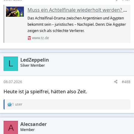
Muss ein Achtelfinale wiederholt werden? Ägypten legt nach WM-Drama offiziell Protest ein
Das Achtelfinal-Drama zwischen Argentinien und Ägypten
bekommt sein – juristisches – Nachspiel. Denn: Die Ägypter
zeigen sich als schlechte Verlierer.
www.tz.de
LedZeppelin
L
Silver Member
08.07.2026
#488
Heute ist ja spielfrei, hätten also Zeit.
1 user
R
e
a
c
Alecsander
t
A
Member
i