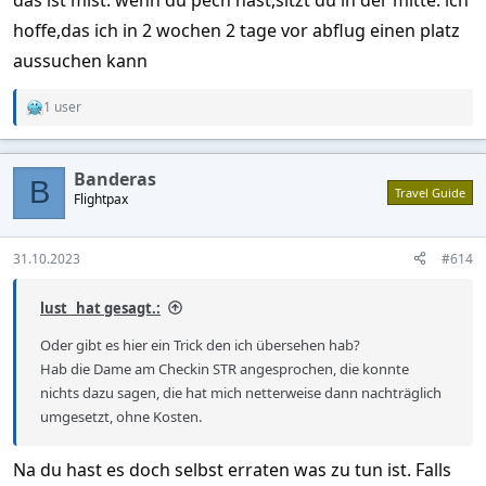
hoffe,das ich in 2 wochen 2 tage vor abflug einen platz
aussuchen kann
1 user
R
e
a
c
Banderas
t
B
Travel Guide
Flightpax
i
o
n
s
31.10.2023
#614
:
lust_ hat gesagt.:
Oder gibt es hier ein Trick den ich übersehen hab?
Hab die Dame am Checkin STR angesprochen, die konnte
nichts dazu sagen, die hat mich netterweise dann nachträglich
umgesetzt, ohne Kosten.
Na du hast es doch selbst erraten was zu tun ist. Falls