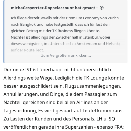
michaGesperrter-Doppelaccount hat gesagt.:
Ich fliege derzeit jeweils mit der Premium Economy von Zürich
nach Bangkok und habe festgestellt, dass ich für fast den
gleichen Betrag mit der TK Business fliegen könnte.
Nachteil ist allerdings der Zwischenhalt in Istanbul, wobei
dieses wenigstens, im Unterschied zu Amsterdam und Helsinki,
auf der Route liegt.
Zum Vergrößern anklicken....
Ich habe folgende Fragen:
Der neue IST ist überhaupt nicht unübersichtlich.
In diesem Thread wird oft beklagt, dass der der Flughafen
unübersichtlich sei. Hat das gebessert?
Allerdings weite Wege. Lediglich die TK Lounge könnte
Auch las ich von unvorhergesehenen Zeitverschiebungen. Wie
besser ausgeschildert sein. Flugzusammenlegungen,
sieht es diesbezüglich aus?
Annullierungen, und Dinge, die dem Passagier zum
Gibt es etwas zu beachten in Zusammenhang mit den Flügen
aus der Schweiz?
Nachteil gereichen sind bei allen Airlines an der
Tagesordnung, Es wird gespart auf Teufel komm raus.
Zu Lasten der Kunden und des Personals. LH u. SQ
veröffentlichen gerade ihre Superzahlen - ebenso FRA: