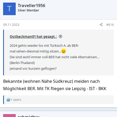
Traveller1956
T
Silver Member
09.11.2023
#616
Outbackman01 hat gesagt.:
2024 gehts wieder los mit Türkisch A. ab BER-
mal sehen-diesmal mittig sitzen...
Die sind wohl immer voll-BER hat nicht viele Alternativen...
(Berlin-Thailand)
Jemand vor kurzem geflogen?
Bekannte (wohnen Nähe Südkreuz) meiden nach
Möglichkeit BER. Mit TK fliegen sie Leipzig - IST - BKK
1 users
R
e
a
c
schmidtyy