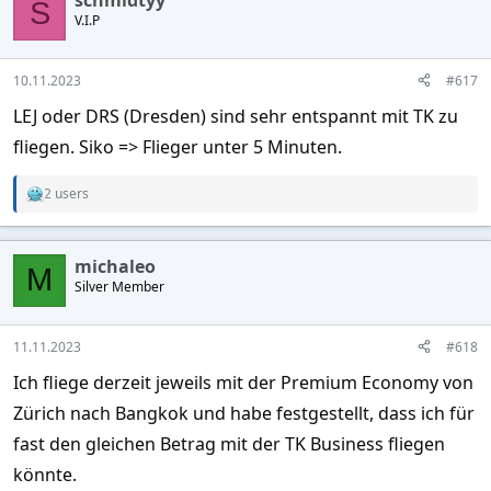
t
S
V.I.P
i
o
n
s
10.11.2023
#617
:
LEJ oder DRS (Dresden) sind sehr entspannt mit TK zu
fliegen. Siko => Flieger unter 5 Minuten.
2 users
R
e
a
c
michaleo
t
M
Silver Member
i
o
n
s
11.11.2023
#618
:
Ich fliege derzeit jeweils mit der Premium Economy von
Zürich nach Bangkok und habe festgestellt, dass ich für
fast den gleichen Betrag mit der TK Business fliegen
könnte.