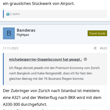
ein grausliches Stückwerk von Airport.
2 users
R
e
a
c
Banderas
t
B
Travel Guide
Flightpax
i
o
n
s
11.11.2023
#620
:
michaGesperrter-Doppelaccount hat gesagt.:
Ich fliege derzeit jeweils mit der Premium Economy von Zürich
nach Bangkok und habe festgestellt, dass ich für fast den
gleichen Betrag mit der TK Business fliegen könnte.
Der Zubringer von Zürich nach Istanbul ist meistens
eine A321 und der Weiterflug nach BKK wird mit dem
A330-300 durchgeführt.