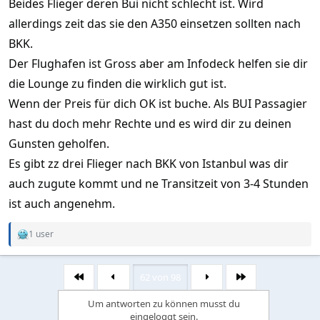
Beides Flieger deren Bui nicht schlecht ist. Wird
allerdings zeit das sie den A350 einsetzen sollten nach
BKK.
Der Flughafen ist Gross aber am Infodeck helfen sie dir
die Lounge zu finden die wirklich gut ist.
Wenn der Preis für dich OK ist buche. Als BUI Passagier
hast du doch mehr Rechte und es wird dir zu deinen
Gunsten geholfen.
Es gibt zz drei Flieger nach BKK von Istanbul was dir
auch zugute kommt und ne Transitzeit von 3-4 Stunden
ist auch angenehm.
1 user
R
e
a
c
62 von 98
Erste
Letzte
t
i
Um antworten zu können musst du
o
eingeloggt sein.
n