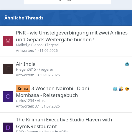
s
:
Ähnliche Threads
PNR - wie Umsteigeverbingung mit zwei Airlines
und Gepäck-Weitergabe buchen?
M
Maikel_elBlanco
Fliegerei
Antworten
1
11.06.2026
Air India
F
Fliegen0815
Fliegerei
Antworten
13
09.07.2026
3 Wochen Nairobi - Diani -
Kenia
Mombasa - Reisetagebuch
C
carlos1234
Afrika
Antworten
37
31.07.2026
The Kilimani Executive Studio Haven with
Gym&Restaurant
D
DDD
Fragen zu Hotels in Afrika