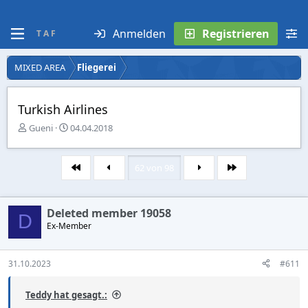
Anmelden
Registrieren
T A F
MIXED AREA
Fliegerei
Turkish Airlines
E
E
Gueni
04.04.2018
r
r
s
s
t
t
62 von 98
Erste
Letzte
e
e
l
l
l
l
Deleted member 19058
e
t
D
r
Ex-Member
a
m
31.10.2023
#611
Teddy hat gesagt.: