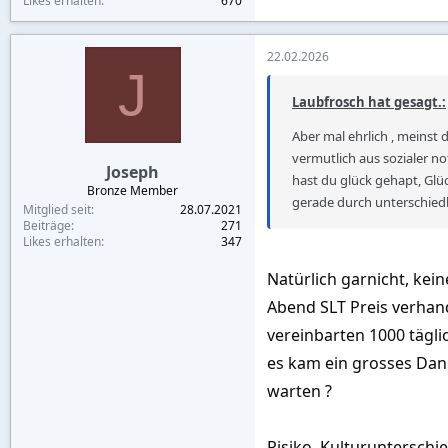
Likes erhalten
670
22.02.2026
J
Laubfrosch hat gesagt.:
Aber mal ehrlich , meinst 
vermutlich aus sozialer no
Joseph
hast du glück gehapt, Glü
Bronze Member
gerade durch unterschiedl
Mitglied seit
28.07.2021
Beiträge
271
Likes erhalten
347
Natürlich garnicht, kei
Abend SLT Preis verhande
vereinbarten 1000 täglic
es kam ein grosses Dank
warten ?
Risiko, Kulturunterschi