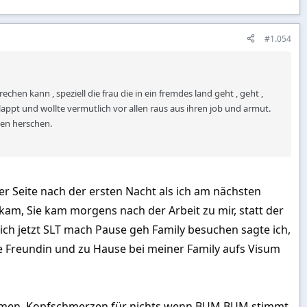
#1.054
hen kann , speziell die frau die in ein fremdes land geht , geht ,
klappt und wollte vermutlich vor allen raus aus ihren job und armut.
gen herschen.
er Seite nach der ersten Nacht als ich am nächsten
t kam, Sie kam morgens nach der Arbeit zu mir, statt der
 dich jetzt SLT mach Pause geh Family besuchen sagte ich,
ste Freundin und zu Hause bei meiner Family aufs Visum
e Themen, Kopfschmerzen für nichts wenn BUM BUM stimmt