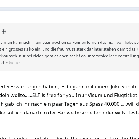
du man kann sich in ein paar wochen so kennen lernen das man von liebe sprec
t ein grosses risiko ein. und die frau muss stark dahinter stehen damit das 
ckwunsch. nur bei vielen geht es eben schief da unterschiedliche vorstellun
iche kultur
nerlei Erwartungen haben, es begann mit einem Joke von ihr
ln wollte,.....SLT is free for you ! nur Visum und Flugticke
h gab ich ihr nach ein paar Tagen aus Spass 40.000 .....will
e soll ich danach in der Bar weiterarbeiten oder willst fe
ede, fremdes Land etc. ....Sie hatte keine Lust auf solch