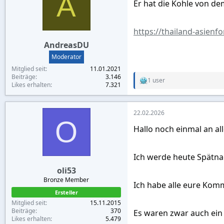
A
Er hat die Kohle von de
o
n
s
:
https://thailand-asienf
AndreasDU
Moderator
Mitglied seit
11.01.2021
Beiträge
3.146
1 user
R
Likes erhalten
7.321
e
a
c
22.02.2026
t
O
i
Hallo noch einmal an al
o
n
s
:
Ich werde heute Spätna
oli53
Bronze Member
Ich habe alle eure Kom
Ersteller
Mitglied seit
15.11.2015
Beiträge
370
Es waren zwar auch ein
Likes erhalten
5.479