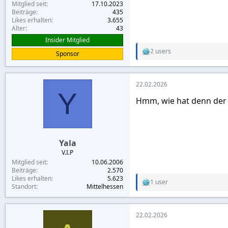
Mitglied seit
17.10.2023
Beiträge
435
Likes erhalten
3.655
Alter
43
Insider Mitglied
2 users
Sponsor
R
e
a
c
22.02.2026
t
Y
i
Hmm, wie hat denn der
o
n
s
:
Yala
V.I.P
Mitglied seit
10.06.2006
Beiträge
2.570
Likes erhalten
5.623
1 user
R
Standort
Mittelhessen
e
a
c
22.02.2026
t
i