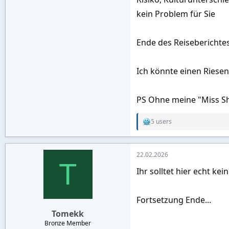
kein Problem für Sie
Ende des Reiseberichtes
Ich könnte einen Riesen
PS Ohne meine "Miss Sh
5 users
R
e
a
c
22.02.2026
t
T
i
Ihr solltet hier echt ke
o
n
s
:
Fortsetzung Ende...
Tomekk
Bronze Member