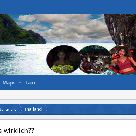
Maps
Taxi
e für alle
Thailand
s wirklich??