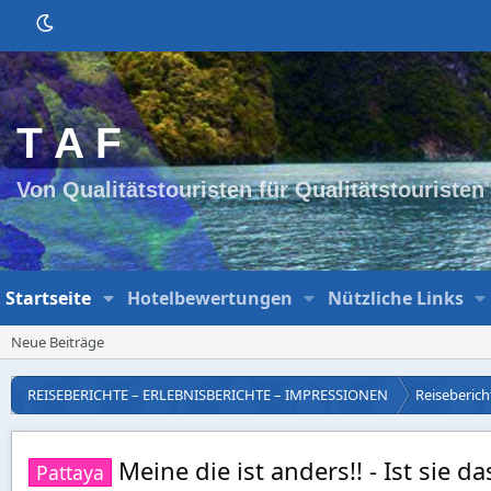
T A F
Von Qualitätstouristen für Qualitätstouristen
Startseite
Hotelbewertungen
Nützliche Links
Neue Beiträge
REISEBERICHTE – ERLEBNISBERICHTE – IMPRESSIONEN
Reisebericht
Meine die ist anders!! - Ist sie da
Pattaya