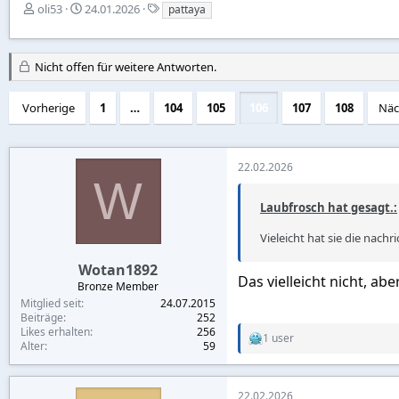
E
E
S
oli53
24.01.2026
pattaya
r
r
t
s
s
i
t
t
c
Nicht offen für weitere Antworten.
e
e
h
l
l
w
l
l
o
Vorherige
1
…
104
105
106
107
108
Näc
e
t
r
r
a
t
m
e
22.02.2026
W
Laubfrosch hat gesagt.:
Vieleicht hat sie die nachr
Wotan1892
Das vielleicht nicht, ab
Bronze Member
Mitglied seit
24.07.2015
Beiträge
252
Likes erhalten
256
1 user
R
Alter
59
e
a
c
22.02.2026