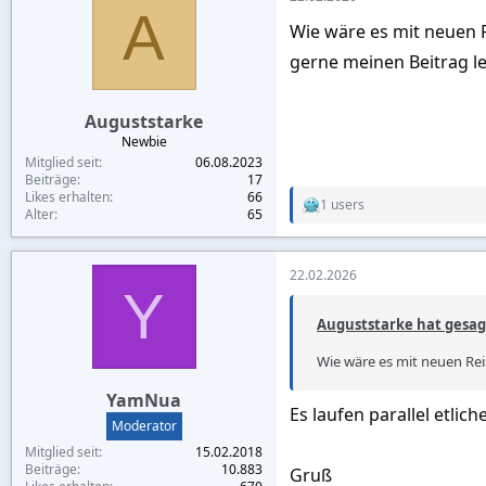
t
A
i
Wie wäre es mit neuen R
o
n
gerne meinen Beitrag lei
s
:
Auguststarke
Newbie
Mitglied seit
06.08.2023
Beiträge
17
Likes erhalten
66
1 users
R
Alter
65
e
a
c
22.02.2026
t
Y
i
o
Auguststarke hat gesag
n
s
Wie wäre es mit neuen Re
:
YamNua
Es laufen parallel etli
Moderator
Mitglied seit
15.02.2018
Beiträge
10.883
Gruß