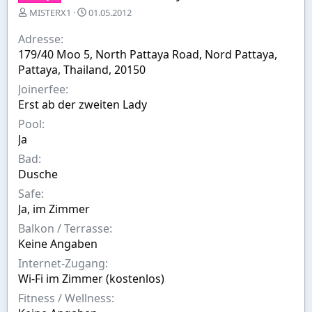
E
E
MISTERX1
01.05.2012
r
r
s
s
Adresse
t
t
179/40 Moo 5, North Pattaya Road, Nord Pattaya,
e
e
Pattaya, Thailand, 20150
l
l
l
l
Joinerfee
e
t
Erst ab der zweiten Lady
r
a
Pool
m
Ja
Bad
Dusche
Safe
Ja, im Zimmer
Balkon / Terrasse
Keine Angaben
Internet-Zugang
Wi-Fi im Zimmer (kostenlos)
Fitness / Wellness