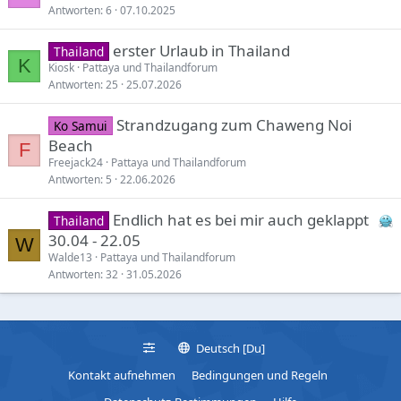
Antworten
6
07.10.2025
t
erster Urlaub in Thailand
Thailand
K
Kiosk
Pattaya und Thailandforum
Antworten
25
25.07.2026
Strandzugang zum Chaweng Noi
Ko Samui
Beach
F
Freejack24
Pattaya und Thailandforum
Antworten
5
22.06.2026
Endlich hat es bei mir auch geklappt
Thailand
30.04 - 22.05
W
Walde13
Pattaya und Thailandforum
Antworten
32
31.05.2026
Deutsch [Du]
Kontakt aufnehmen
Bedingungen und Regeln