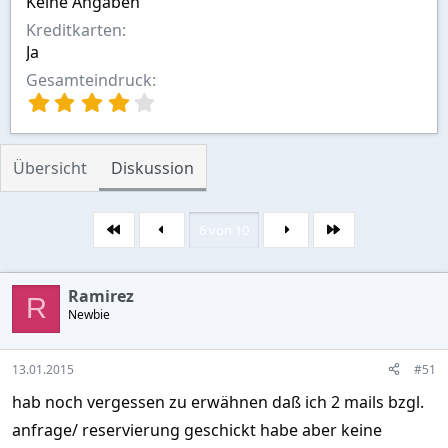
Keine Angaben
Kreditkarten
Ja
Gesamteindruck
4
,
0
0
Übersicht
Diskussion
S
t
e
r
6 von 10
Erste
Letzte
n
(
e
Ramirez
R
)
Newbie
13.01.2015
#51
hab noch vergessen zu erwähnen daß ich 2 mails bzgl.
anfrage/ reservierung geschickt habe aber keine