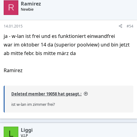
Ramirez
R
Newbie
14.01.2015
#54
ja - w-lan ist frei und es funktioniert einwandfrei
war im oktober 14 da (superior poolview) und bin jetzt
ab mitte febr. bis mitte märz da
Ramirez
Deleted member 19058 hat gesagt.:
ist w-lan im zimmer frei?
Liggi
L
V.I.P