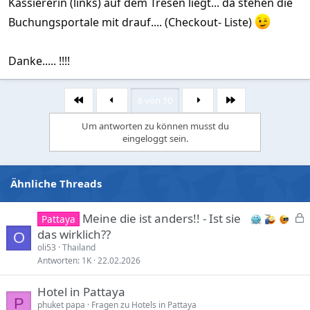
Kassiererin (links) auf dem Tresen liegt... da stehen die
Buchungsportale mit drauf.... (Checkout- Liste)
Danke..... !!!!
6 von 10
Erste
Letzte
Um antworten zu können musst du
eingeloggt sein.
Ähnliche Threads
Meine die ist anders!! - Ist sie
Pattaya
e
das wirklich??
O
s
oli53
Thailand
Antworten
1K
22.02.2026
p
e
Hotel in Pattaya
r
P
phuket papa
Fragen zu Hotels in Pattaya
r