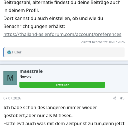
Beitragszahl, alternativ findest du deine Beiträge auch
in deinem Profil.
Dort kannst du auch einstellen, ob und wie du
Benachrichtigungen erhälst:
https://thailand-asienforum.com/account/preferences
Zuletzt bearbeitet:
06.07.2026
1 user
R
e
a
c
maestrale
t
M
Newbie
i
o
Ersteller
n
s
:
07.07.2026
#3
Ich habe schon des längeren immer wieder
gestöbert,aber nur als Mitleser...
Hatte evtl auch was mit dem Zeitpunkt zu tun,denn jetzt