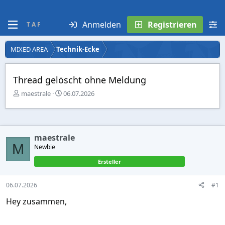
Anmelden
Registrieren
T A F
MIXED AREA
Technik-Ecke
Thread gelöscht ohne Meldung
E
E
maestrale
06.07.2026
r
r
s
s
t
t
e
e
maestrale
l
l
M
l
Newbie
l
e
t
Ersteller
r
a
m
06.07.2026
#1
Hey zusammen,