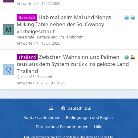
Antworten
0
14.07.2026
Hab mal beim Mai und Nongs
Bangkok
Milking Table neben der Soi Cowboy
M
vorbeigeschaut...
maestrale
Pattaya und Thailandforum
Antworten
4
18.07.2026
Zwischen Wahnsinn und Palmen
Thailand
raus aus dem System zurück ins gelobte Land
Q
Thailand
Queiser85
Thailand
Antworten
135
21.07.2026
Deutsch [Du]
Kontakt aufnehmen
Bedingungen und Regeln
Datenschutz-Bestimmungen
Hilfe
Forum software by XenForo® © 2010-2026 XenForo Ltd.