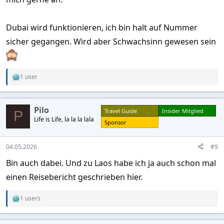
Dubai wird funktionieren, ich bin halt auf Nummer
sicher gegangen. Wird aber Schwachsinn gewesen sein
1 user
R
e
a
c
Pilo
Travel Guide
Insider Mitglied
t
P
Life is Life, la la la lala
i
Sponsor
o
n
s
04.05.2026
#9
:
Bin auch dabei. Und zu Laos habe ich ja auch schon mal
einen Reisebericht geschrieben hier.
1 users
R
e
a