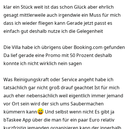
Besten googeln oder besser über Kontakte vor Ort?
klar ein Stück weit ist das schon Glück aber ehrlich
gesagt mittlerweile auch irgendwie ein Muss für mich
Ich war letztes Mal übrigens mit Condor unterwegs in der
Economy. Essen war nicht gut und Sitze vielleicht etwas enger
dass ich wieder fliegen kann Gerade jetzt passt es
als bei den Arabischen. Dennoch fand ich es irgendwie ok, weil
einfach gut deshalb nutze ich die Gelegenheit
Flug über Nacht und ohne Umsteigen, die gesparte Zeit tut
schon gut.
Die Villa habe ich übrigens über Booking.com gefunden
Da lief gerade eine Promo mit 50 Prozent deshalb
konnte ich nicht wirklich nein sagen
Was Reinigungskraft oder Service angeht habe ich
tatsächlich gar nicht groß drauf geachtet Ist für mich
auch eher nebensächlich weil eigentlich immer jemand
vor Ort sein wird der sich ums Saubermachen
kümmern kann
Und selbst wenn nicht Es gibt ja
bTaskee App über die man für ein paar Euro relativ
kurzfristig jemanden organisieren kann der innerhalb