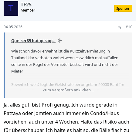
c
TF25
t
T
Sponsor
Member
i
o
n
s
04.05.2026
#10
:
Queiser85 hat gesagt.:
Wie schon davor erwähnt ist die Kurzzeitvermietung in
Thailand klar verboten wobei wenn es wirklich mal auffallen
sollte in der Regel der Vermieter bestraft wird und nicht der
Mieter
Soweit ich weiß liegt die Geldstrafe bei ungefähr 20000 Baht Im
Zum Vergrößern anklicken....
absolut schlimmsten Fall könnte es also tatsächlich passieren
dass man die Unterkunft verlassen muss
Ja, alles gut, bist Profi genug. Ich würde gerade in
Aber wenn ich eins in Thailand gelernt habe, dann dass man
Pattaya oder Jomtien auch immer ein Condo/Haus
mit gewissen Regeln deutlich entspannter umgehen kann als
vorziehen, auch unter 4 Wochen. Halte das Risiko auch
man das aus Deutschland kennt
für überschaubar. Ich halte es halt so, die Bälle flach zu