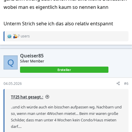
wobei man es eigentlich kaum so nennen kann
Unterm Strich sehe ich das also relativ entspannt
7 users
R
e
a
c
Queiser85
t
Q
Silver Member
i
o
Ersteller
n
s
:
04.05.2026
#6
TF25 hat gesagt.:
..und ich würde auch ein bisschen aufpassen wg. Nachbarn und
so, wenn man unter 4Wochen mietet... Beim mir waren große
Schilder, dass man unter 4 Wochen kein Condo/Haus mieten
darf....