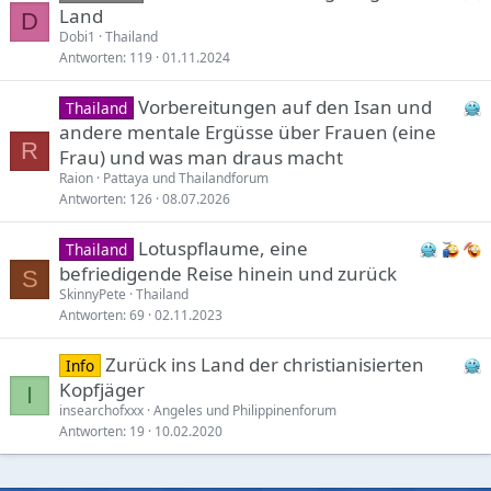
Land
D
Dobi1
Thailand
Antworten
119
01.11.2024
Vorbereitungen auf den Isan und
Thailand
andere mentale Ergüsse über Frauen (eine
R
Frau) und was man draus macht
Raion
Pattaya und Thailandforum
Antworten
126
08.07.2026
Lotuspflaume, eine
Thailand
befriedigende Reise hinein und zurück
S
SkinnyPete
Thailand
Antworten
69
02.11.2023
Zurück ins Land der christianisierten
Info
Kopfjäger
I
insearchofxxx
Angeles und Philippinenforum
Antworten
19
10.02.2020