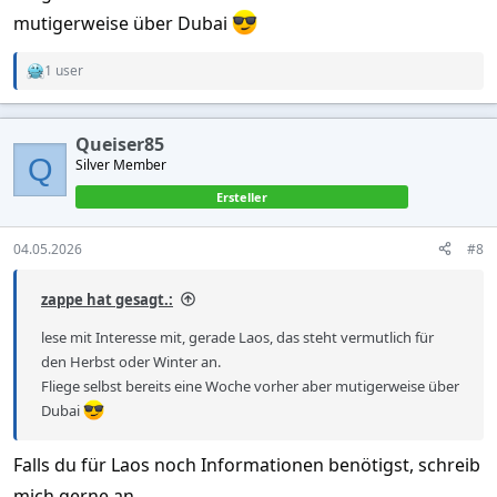
mutigerweise über Dubai
1 user
R
e
a
c
Queiser85
t
Q
Silver Member
i
o
Ersteller
n
s
:
04.05.2026
#8
zappe hat gesagt.:
lese mit Interesse mit, gerade Laos, das steht vermutlich für
den Herbst oder Winter an.
Fliege selbst bereits eine Woche vorher aber mutigerweise über
Dubai
Falls du für Laos noch Informationen benötigst, schreib
mich gerne an.