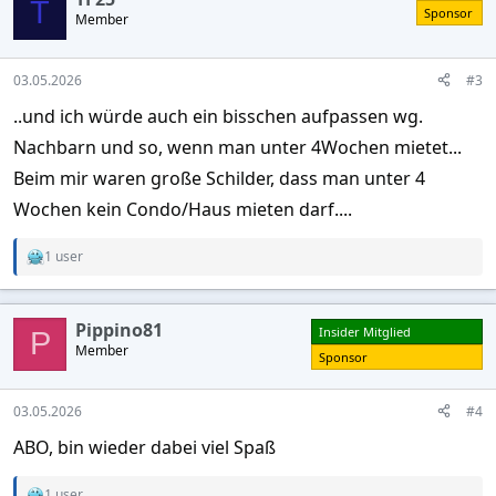
t
T
Sponsor
Member
i
o
n
s
03.05.2026
#3
:
..und ich würde auch ein bisschen aufpassen wg.
Nachbarn und so, wenn man unter 4Wochen mietet...
Beim mir waren große Schilder, dass man unter 4
Wochen kein Condo/Haus mieten darf....
1 user
R
e
a
c
Pippino81
Insider Mitglied
t
P
Member
i
Sponsor
o
n
s
03.05.2026
#4
:
ABO, bin wieder dabei viel Spaß
1 user