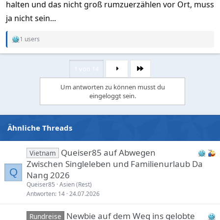
Der Vermieter benötigt eigentlich eine
halten und das nicht groß rumzuerzählen vor Ort, muss
Hotel Act B.E. 2547
Lizenz.
ja nicht sein...
Ansonsten unter 30 Tagen, verboten.
1 users
R
Ja die Schilder hängen eigentlich überall. Es gibt auch Anbieter
e
die in der Beschreibung darauf hinweisen das im Falle einer
a
c
Strafe der Gast diese übernehmen muss. Was aber rechtlich
1 von 14
Letzte
t
falsch ist.
i
Um antworten zu können musst du
o
eingeloggt sein.
n
s
:
Ähnliche Threads
Queiser85 auf Abwegen
Vietnam
Zwischen Singleleben und Familienurlaub Da
Q
Nang 2026
Queiser85
Asien (Rest)
Antworten
14
24.07.2026
Newbie auf dem Weg ins gelobte
Rundreise