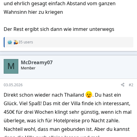
und ehrlich gesagt einfach Abstand vom ganzen
Wahnsinn hier zu kriegen
Der Rest ergibt sich dann wie immer unterwegs
35 users
R
e
a
c
McDreamy07
t
M
Member
i
o
n
s
03.05.2026
#2
:
Direkt schon wieder nach Thailand
. Du hast ein
Glück. Viel Spaß! Das mit der Villa finde ich interessant,
450€ für drei Wochen klingt sehr günstig, wenn ich mal
überlege, was ich für Hotelpreise pro Nacht zahle.
Nachteil wohl, dass man gebunden ist. Aber du kannst