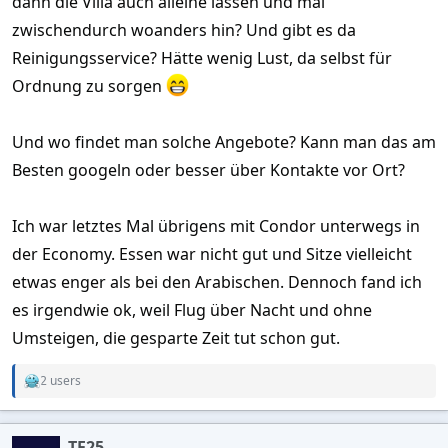
dann die Villa auch alleine lassen und mal
zwischendurch woanders hin? Und gibt es da
Reinigungsservice? Hätte wenig Lust, da selbst für
Ordnung zu sorgen
Und wo findet man solche Angebote? Kann man das am
Besten googeln oder besser über Kontakte vor Ort?
Ich war letztes Mal übrigens mit Condor unterwegs in
der Economy. Essen war nicht gut und Sitze vielleicht
etwas enger als bei den Arabischen. Dennoch fand ich
es irgendwie ok, weil Flug über Nacht und ohne
Umsteigen, die gesparte Zeit tut schon gut.
2 users
R
e
a
c
TF25