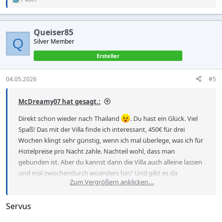
R
e
a
c
Queiser85
t
Q
Silver Member
i
o
Ersteller
n
s
:
04.05.2026
#5
McDreamy07 hat gesagt.:
Direkt schon wieder nach Thailand
. Du hast ein Glück. Viel
Spaß! Das mit der Villa finde ich interessant, 450€ für drei
Wochen klingt sehr günstig, wenn ich mal überlege, was ich für
Hotelpreise pro Nacht zahle. Nachteil wohl, dass man
gebunden ist. Aber du kannst dann die Villa auch alleine lassen
und mal zwischendurch woanders hin? Und gibt es da
Zum Vergrößern anklicken....
Reinigungsservice? Hätte wenig Lust, da selbst für Ordnung zu
sorgen
Servus
Und wo findet man solche Angebote? Kann man das am