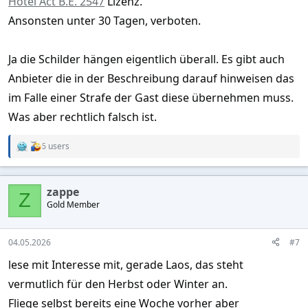
Hotel Act B.E. 2547
Lizenz.
Ansonsten unter 30 Tagen, verboten.
Ja die Schilder hängen eigentlich überall. Es gibt auch
Anbieter die in der Beschreibung darauf hinweisen das
im Falle einer Strafe der Gast diese übernehmen muss.
Was aber rechtlich falsch ist.
6 users
R
e
a
c
zappe
t
Z
Gold Member
i
o
n
s
04.05.2026
#7
:
lese mit Interesse mit, gerade Laos, das steht
vermutlich für den Herbst oder Winter an.
Fliege selbst bereits eine Woche vorher aber