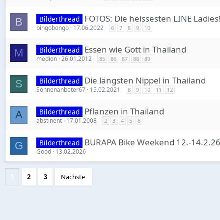
FOTOS: Die heissesten LINE Ladies
Bilderthread
B
bingobongo
17.06.2022
6
7
8
9
10
Essen wie Gott in Thailand
Bilderthread
M
medion
26.01.2012
85
86
87
88
89
Die längsten Nippel in Thailand
Bilderthread
S
Sonnenanbeter67
15.02.2021
8
9
10
11
12
Pflanzen in Thailand
Bilderthread
A
abstinent
17.01.2008
2
3
4
5
6
BURAPA Bike Weekend 12.-14.2.2
Bilderthread
G
Good
13.02.2026
1
2
3
Nächste