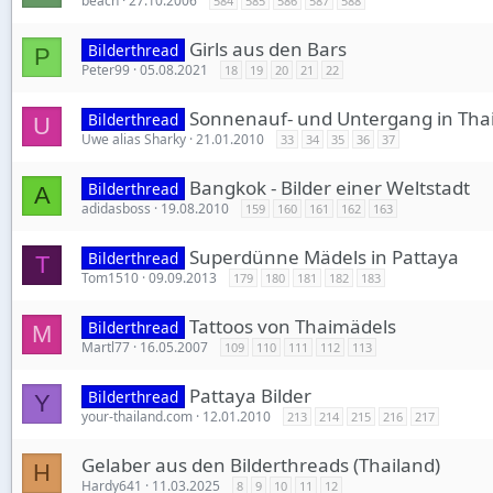
beach
27.10.2006
584
585
586
587
588
Girls aus den Bars
Bilderthread
P
Peter99
05.08.2021
18
19
20
21
22
Sonnenauf- und Untergang in Tha
Bilderthread
U
Uwe alias Sharky
21.01.2010
33
34
35
36
37
Bangkok - Bilder einer Weltstadt
Bilderthread
A
adidasboss
19.08.2010
159
160
161
162
163
Superdünne Mädels in Pattaya
Bilderthread
T
Tom1510
09.09.2013
179
180
181
182
183
Tattoos von Thaimädels
Bilderthread
M
Martl77
16.05.2007
109
110
111
112
113
Pattaya Bilder
Bilderthread
Y
your-thailand.com
12.01.2010
213
214
215
216
217
Gelaber aus den Bilderthreads (Thailand)
H
Hardy641
11.03.2025
8
9
10
11
12