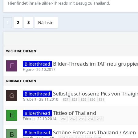
Hier findet ihr alle Bilder-Threads mit Bezug zu Thailand.
1
2
3
Nächste
Bilder-Threads im TAF neu gruppier
Bilderthread
F
Figaro
26.10.2017
Selbstgeschossene Pics von Thaigir
Bilderthread
G
Grubert
28.11.2010
827
828
829
830
831
Titties of Thailand
Bilderthread
E
Edding
22.10.2014
281
282
283
284
285
Schöne Fotos aus Thailand / Asien
Bilderthread
B