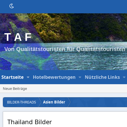
T A F
Von Qualitätstouristen für Qualitätstouristen
Startseite
Hotelbewertungen
Nützliche Links
Neue Beiträge
BILDER-THREADS
Asien Bilder
Thailand Bilder