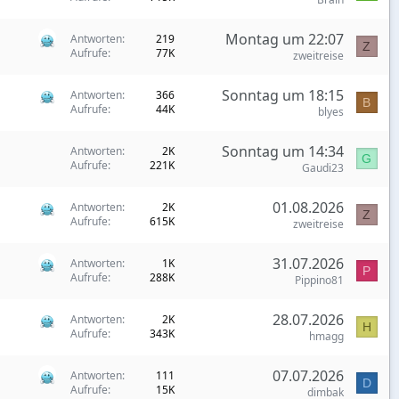
Montag um 22:07
Antworten
219
Z
Aufrufe
77K
zweitreise
Sonntag um 18:15
Antworten
366
B
Aufrufe
44K
blyes
Sonntag um 14:34
Antworten
2K
G
Aufrufe
221K
Gaudi23
01.08.2026
Antworten
2K
Z
Aufrufe
615K
zweitreise
31.07.2026
Antworten
1K
P
Aufrufe
288K
Pippino81
28.07.2026
Antworten
2K
H
Aufrufe
343K
hmagg
07.07.2026
Antworten
111
D
Aufrufe
15K
dimbak