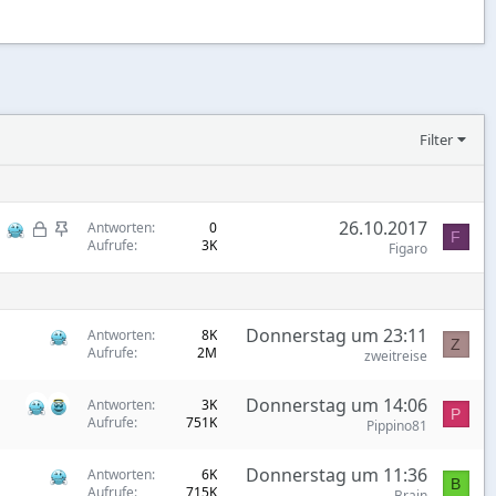
Filter
G
S
26.10.2017
Antworten
0
F
Aufrufe
3K
e
t
Figaro
s
i
p
c
e
k
Donnerstag um 23:11
Antworten
8K
Z
r
y
Aufrufe
2M
zweitreise
r
t
Donnerstag um 14:06
Antworten
3K
P
Aufrufe
751K
Pippino81
Donnerstag um 11:36
Antworten
6K
B
Aufrufe
715K
Brain