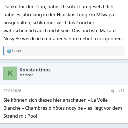
gerne genutzt. Nimm unbedingt ein gutes Moskitospray mit.
Danke für den Tipp, habe ich sofort umgesetzt. Ich
Sonst hast du da nachts sehr wenig Spaß.
Der Generator befindet sich ganz oben und ist eine
habe es jahrelang in der Hibiskus Lodge in Mtwapa
Höllenmaschine. Unbedingt nach einem Zimmer weiter unten
ausgehalten, schlimmer wird das Coucher
fragen.
wahrscheinlich auch nicht sein. Das nächste Mal auf
Nosy Be werde ich mir aber schon mehr Luxus gönnen
1 user
R
e
a
c
Konstantinos
t
K
Member
i
o
n
s
07.03.2026
#17
:
Sie können sich dieses hier anschauen – La Voile
Blanche – Chambres d'hôtes nosy be – es liegt vor dem
Strand mit Pool