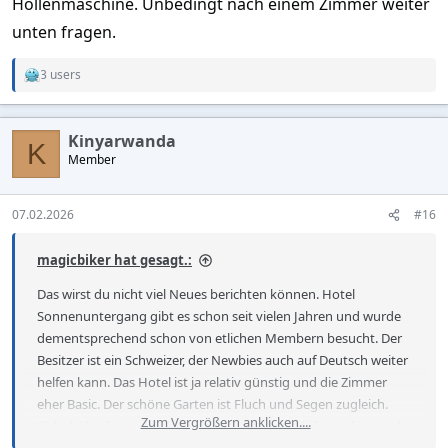
Höllenmaschine. Unbedingt nach einem Zimmer weiter
unten fragen.
3 users
R
e
a
c
Kinyarwanda
t
K
Member
i
o
n
s
07.02.2026
#16
:
magicbiker hat gesagt.:
Das wirst du nicht viel Neues berichten können. Hotel
Sonnenuntergang gibt es schon seit vielen Jahren und wurde
dementsprechend schon von etlichen Membern besucht. Der
Besitzer ist ein Schweizer, der Newbies auch auf Deutsch weiter
helfen kann. Das Hotel ist ja relativ günstig und die Zimmer
eher Basic. Der schöne Garten ist Fluch und Segen zugleich.
Zum Vergrößern anklicken....
Sieht hübsch aus, wird aber von Viechern jeglicher coleur auch