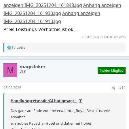
anzeigen IMG_20251204_161848.jpg
Anhang anzeigen
IMG_20251204_161930.jpg
Anhang anzeigen
IMG_20251204_161913.jpg
Preis-Leistungs-Verhältnis ist ok.
Zuletzt bearbeitet:
05.02.2026
10 users
R
e
a
c
magicbiker
t
M
Insider Mitglied
V.I.P
i
o
n
s
05.02.2026
#12
:
Handlungsreisender04 hat gesagt.:
Das ganz am Ende von mir erwähnte „Royal-Beach“ ist wie
erwähnt
ein nobles Pauschal-Hotel und daher mit hoher