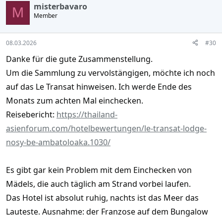
c
misterbavaro
t
M
Member
i
o
n
s
08.03.2026
#30
:
Danke für die gute Zusammenstellung.
Um die Sammlung zu vervolstängigen, möchte ich noch
auf das Le Transat hinweisen. Ich werde Ende des
Monats zum achten Mal einchecken.
Reisebericht:
https://thailand-
asienforum.com/hotelbewertungen/le-transat-lodge-
nosy-be-ambatoloaka.1030/
Es gibt gar kein Problem mit dem Einchecken von
Mädels, die auch täglich am Strand vorbei laufen.
Das Hotel ist absolut ruhig, nachts ist das Meer das
Lauteste. Ausnahme: der Franzose auf dem Bungalow