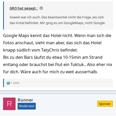
GRO hat gesagt.:
Soweit war ich auch. Das beantwortet nicht die Frage, wo sich
das Hotel befindet. Mir ging es um GoogleMaps, nicht Google.
Google Maps kennt das Hotel nicht. Wenn man sich die
Fotos anschaut, sieht man aber, das sich das Hotel
knapp südlich vom TatyChris befindet.
Bis zu den Bars läufst du etwa 10-15min am Strand
entlang oder brauchst bei Flut ein Tuktuk.. Also eher nix
für dich. Wäre auch für mich zu weit ausserhalb.
1 user
R
e
a
c
Runner
t
R
Sponsor
i
Moderator
o
n