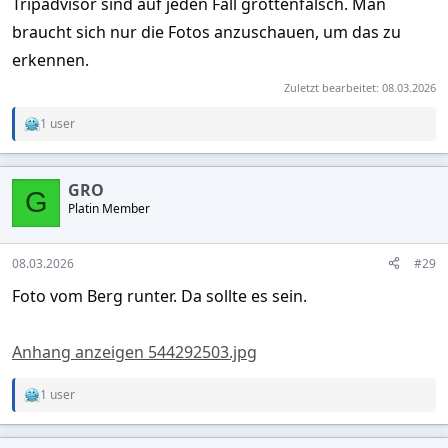
Tripadvisor sind auf jeden Fall grottenfalsch. Man
braucht sich nur die Fotos anzuschauen, um das zu
erkennen.
Zuletzt bearbeitet:
08.03.2026
1 user
R
e
a
c
GRO
t
G
Platin Member
i
o
n
s
08.03.2026
#29
:
Foto vom Berg runter. Da sollte es sein.
Anhang anzeigen 544292503.jpg
1 user
R
e
a