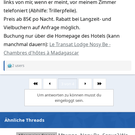
links von mir, wenn er meint, vor meinem Zimmer
telefoniert (Abhilfe: Trillerpfeile).
Preis ab 85€ po Nacht. Rabatt bei Langzeit- und
Vielbuchern auf Anfrage möglich.
Buchung nur über die Homepage des Hotels (kann
manchmal dauern):
Le Transat Lodge Nosy Be -
Chambres d'hôtes à Madagascar
2 users
R
e
a
c
3 von 4
Erste
Letzte
t
i
Um antworten zu können musst du
o
eingeloggt sein.
n
s
:
Ähnliche Threads