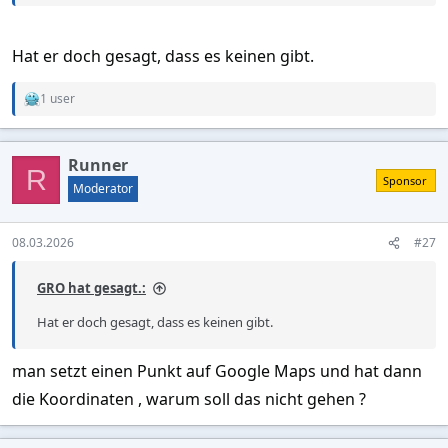
Hat er doch gesagt, dass es keinen gibt.
1 user
R
e
a
c
Runner
t
R
Sponsor
i
Moderator
o
n
s
08.03.2026
#27
:
GRO hat gesagt.:
Hat er doch gesagt, dass es keinen gibt.
man setzt einen Punkt auf Google Maps und hat dann
die Koordinaten , warum soll das nicht gehen ?