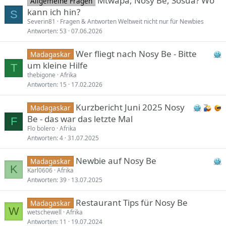
Mtwapa, Nosy Be, Sosua? Wo
Allgemeine Fragen
kann ich hin?
S
Severin81
Fragen & Antworten Weltweit nicht nur für Newbies
Antworten
53
07.06.2026
Wer fliegt nach Nosy Be - Bitte
Madagaskar
um kleine Hilfe
T
thebigone
Afrika
Antworten
15
17.02.2026
Kurzbericht Juni 2025 Nosy
Madagaskar
Be - das war das letzte Mal
F
Flo bolero
Afrika
Antworten
4
31.07.2025
Newbie auf Nosy Be
Madagaskar
K
Karl0606
Afrika
Antworten
39
13.07.2025
Restaurant Tips für Nosy Be
Madagaskar
W
wetschewell
Afrika
Antworten
11
19.07.2024