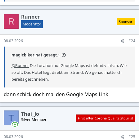
e
a
c
Runner
t
R
Sponsor
i
Moderator
o
n
s
08.03.2026
#24
:
magicbiker hat gesagt.:
@Runner
Die Location auf Google Maps ist definitiv falsch. Wie
so oft. Das Hotel liegt direkt am Strand. Wo genau, hatte ich
bereits geschrieben.
dann schick doch mal den Google Maps Link
Thai_Jo
T
First after Corona Qualitätstourist
Silver Member
08.03.2026
#25