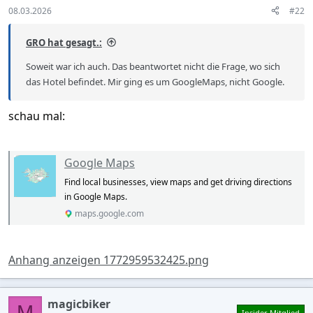
s
08.03.2026
#22
:
GRO hat gesagt.:
Soweit war ich auch. Das beantwortet nicht die Frage, wo sich
das Hotel befindet. Mir ging es um GoogleMaps, nicht Google.
schau mal:
Google Maps
Find local businesses, view maps and get driving directions
in Google Maps.
maps.google.com
Anhang anzeigen 1772959532425.png
magicbiker
M
Insider Mitglied