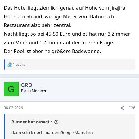
Das Hotel liegt ziemlich genau auf Höhe vom JiraJira
Hotel am Strand, wenige Meter vom Batumoch
Restaurant also sehr zentral.
Nacht liegt so bei 45-50 Euro und es hat nur 3 Zimmer
zum Meer und 1 Zimmer auf der oberen Etage.
Der Pool ist eher ne größere Badewanne.
4 users
R
e
a
c
GRO
t
G
Platin Member
i
o
n
s
08.03.2026
#26
:
Runner hat gesagt.:
dann schick doch mal den Google Maps Link