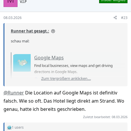
V.I.P
08.03.2026
#23
Runner hat gesagt.:
schau mal:
Google Maps
Find local businesses, view maps and get driving
directions in Google Maps.
Zum Vergrößern anklicken....
maps.google.com
@Runner
Die Location auf Google Maps ist definitiv
Anhang anzeigen 1772959532425.png
falsch. Wie so oft. Das Hotel liegt direkt am Strand. Wo
genau, hatte ich bereits geschrieben.
Zuletzt bearbeitet:
08.03.2026
1 users
R