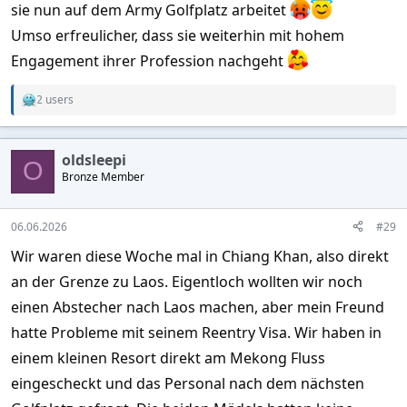
sie nun auf dem Army Golfplatz arbeitet
Umso erfreulicher, dass sie weiterhin mit hohem
Engagement ihrer Profession nachgeht
2 users
R
e
a
c
oldsleepi
t
O
Bronze Member
i
o
n
s
06.06.2026
#29
:
Wir waren diese Woche mal in Chiang Khan, also direkt
an der Grenze zu Laos. Eigentloch wollten wir noch
einen Abstecher nach Laos machen, aber mein Freund
hatte Probleme mit seinem Reentry Visa. Wir haben in
einem kleinen Resort direkt am Mekong Fluss
eingescheckt und das Personal nach dem nächsten