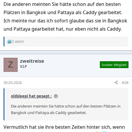
Die anderen meinten Sie hätte schon auf den besten
Plätzen in Bangkok und Pattaya als Caddy gearbeitet.
Ich meinte nur das ich sofort glaube das sie in Bangkok
und Pattaya gearbeitet hat, nur eben nicht als Caddy.
2 users
R
e
a
c
zweitreise
t
Z
Insider Mitglied
V.I.P
i
o
n
s
30.05.2026
#28
:
oldsleepi hat gesagt.:
Die anderen meinten Sie hätte schon auf den besten Plätzen in
Bangkok und Pattaya als Caddy gearbeitet.
Vermutlich hat sie ihre besten Zeiten hinter sich, wenn