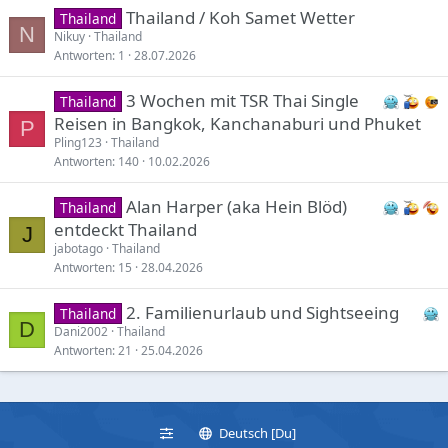
Thailand / Koh Samet Wetter
Thailand
N
Nikuy
Thailand
Antworten
1
28.07.2026
3 Wochen mit TSR Thai Single
Thailand
Reisen in Bangkok, Kanchanaburi und Phuket
P
Pling123
Thailand
Antworten
140
10.02.2026
Alan Harper (aka Hein Blöd)
Thailand
entdeckt Thailand
J
jabotago
Thailand
Antworten
15
28.04.2026
2. Familienurlaub und Sightseeing
Thailand
D
Dani2002
Thailand
Antworten
21
25.04.2026
Deutsch [Du]