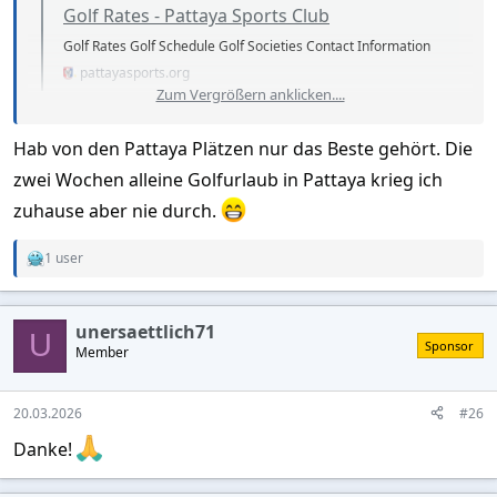
Golf Rates - Pattaya Sports Club
Golf Rates Golf Schedule Golf Societies Contact Information
pattayasports.org
Zum Vergrößern anklicken....
Selbst bei 2-3 Runden lohnt sich eine Mitgliedschaft dort denn
es gibt auf fast allen Plätzen erhebliche Rabatte. Gute Plätze
Hab von den Pattaya Plätzen nur das Beste gehört. Die
kann man unter der Woche schon für unter THB 2000
zwei Wochen alleine Golfurlaub in Pattaya krieg ich
(Greenfee+Caddy+Cart) spielen.
zuhause aber nie durch.
1 user
R
e
a
c
unersaettlich71
t
U
Sponsor
Member
i
o
n
s
20.03.2026
#26
:
Danke!