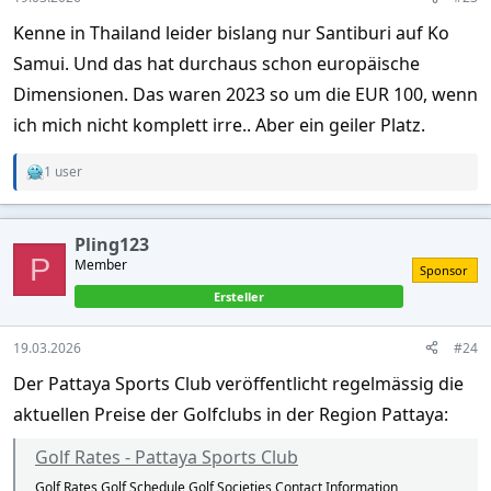
Kenne in Thailand leider bislang nur Santiburi auf Ko
Samui. Und das hat durchaus schon europäische
Dimensionen. Das waren 2023 so um die EUR 100, wenn
ich mich nicht komplett irre.. Aber ein geiler Platz.
1 user
R
e
a
c
Pling123
t
P
Member
i
Sponsor
o
Ersteller
n
s
:
19.03.2026
#24
Der Pattaya Sports Club veröffentlicht regelmässig die
aktuellen Preise der Golfclubs in der Region Pattaya:
Golf Rates - Pattaya Sports Club
Golf Rates Golf Schedule Golf Societies Contact Information