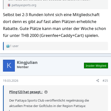
pattayasports.org
Selbst bei 2-3 Runden lohnt sich eine Mitgliedschaft
dort denn es gibt auf fast allen Plätzen erhebliche
Rabatte. Gute Plätze kann man unter der Woche schon
für unter THB 2000 (Greenfee+Caddy+Cart) spielen.
1 user
R
e
a
c
Kingjulian
t
K
Insider Mitglied
Member
i
o
n
s
19.03.2026
#25
:
Pling123 hat gesagt.:
Der Pattaya Sports Club veröffentlicht regelmässig die
aktuellen Preise der Golfclubs in der Region Pattaya: