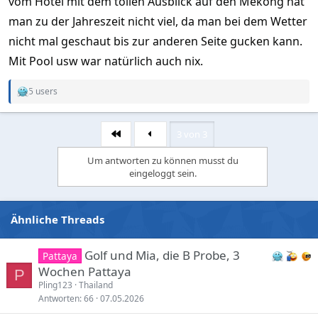
vom Hotel mit dem tollen Ausblick auf den Mekong hat
man zu der Jahreszeit nicht viel, da man bei dem Wetter
nicht mal geschaut bis zur anderen Seite gucken kann.
Mit Pool usw war natürlich auch nix.
5 users
R
e
a
c
3 von 3
Erste
t
i
Um antworten zu können musst du
o
eingeloggt sein.
n
s
:
Ähnliche Threads
Golf und Mia, die B Probe, 3
Pattaya
Wochen Pattaya
P
Pling123
Thailand
Antworten
66
07.05.2026