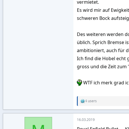
vermietet.
Es wird mir auf Ewigkei
schweren Bock aufsteigt
Des weiteren werden do
üblich. Sprich Bremse i
ambitioniert, auch für 
Ich find die Hobel echt
gross und die Zeit zum 
WTF ich merk grad ich
4 users
R
e
a
c
16.03.2019
t
i
Royal Enfield Bullet --- K