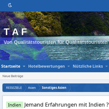
T A F
Von Qualitätstouristen für Qualitätstouristen
Startseite
Hotelbewertungen
Nützliche Links
Neue Beiträge
REISEZIELE
Asien
Sonstiges Asien
Jemand Erfahrungen mit Indien ?
Indien