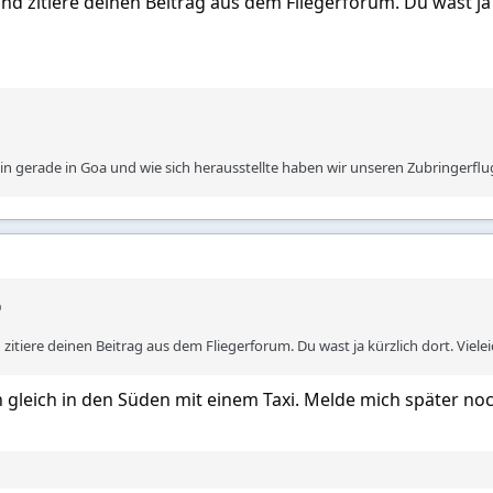
 und zitiere deinen Beitrag aus dem Fliegerforum. Du wast ja
, bin gerade in Goa und wie sich herausstellte haben wir unseren Zubringerfl
nd zitiere deinen Beitrag aus dem Fliegerforum. Du wast ja kürzlich dort. Vie
n gleich in den Süden mit einem Taxi. Melde mich später no