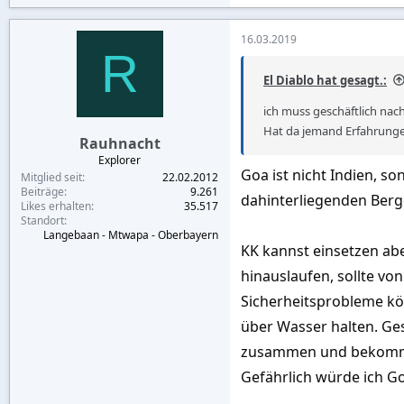
e
a
c
16.03.2019
t
R
i
o
El Diablo hat gesagt.:
n
s
ich muss geschäftlich nac
:
Hat da jemand Erfahrung
Rauhnacht
Explorer
Goa ist nicht Indien, s
Mitglied seit
22.02.2012
Beiträge
9.261
dahinterliegenden Ber
Likes erhalten
35.517
Standort
Langebaan - Mtwapa - Oberbayern
KK kannst einsetzen abe
hinauslaufen, sollte vo
Sicherheitsprobleme kö
über Wasser halten. Ge
zusammen und bekommen
Gefährlich würde ich Go