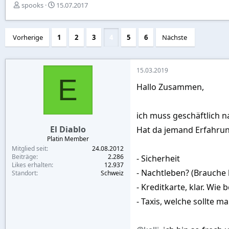
E
E
spooks
15.07.2017
r
r
s
s
t
t
Vorherige
1
2
3
4
5
6
Nächste
e
e
l
l
l
l
e
t
15.03.2019
E
r
a
Hallo Zusammen,
m
ich muss geschäftlich n
El Diablo
Hat da jemand Erfahru
Platin Member
Mitglied seit
24.08.2012
Beiträge
2.286
- Sicherheit
Likes erhalten
12.937
- Nachtleben? (Brauche
Standort
Schweiz
- Kreditkarte, klar. Wie
- Taxis, welche sollte 