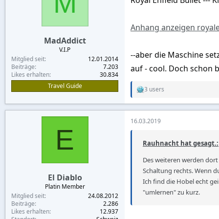
M
o
n
s
:
Anhang anzeigen royalen
MadAddict
V.I.P
--aber die Maschine set
Mitglied seit
12.01.2014
Beiträge
7.203
auf - cool. Doch schon 
Likes erhalten
30.834
Travel Guide
3 users
R
e
a
c
16.03.2019
t
E
i
o
Rauhnacht hat gesagt.:
n
s
Des weiteren werden dort 
:
Schaltung rechts. Wenn du
El Diablo
Ich find die Hobel echt ge
Platin Member
"umlernen" zu kurz.
Mitglied seit
24.08.2012
Beiträge
2.286
Likes erhalten
12.937