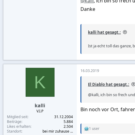
@kalli
, ich bin so frech
Danke
kalli hat gesagt.:
Ist ja echt toll das ganze
16.03.2019
K
El Diablo hat gesagt.:
@kalli, ich bin so frech u
kalli
Bin noch vor Ort, fahre
V.I.P
Mitglied seit
31.12.2004
Beiträge
5.884
Likes erhalten
2.504
1 user
R
Standort
bei mir zuhause ...