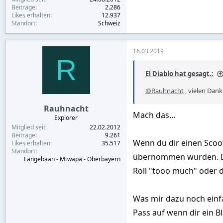
Beiträge
2.286
Likes erhalten
12.937
Standort
Schweiz
16.03.2019
R
El Diablo hat gesagt.:
@Rauhnacht
, vielen Dan
Rauhnacht
Mach das...
Explorer
Mitglied seit
22.02.2012
Beiträge
9.261
Wenn du dir einen Scoot
Likes erhalten
35.517
Standort
übernommen wurden. Di
Langebaan - Mtwapa - Oberbayern
Roll "tooo much" oder d
Was mir dazu noch einf
Pass auf wenn dir ein 