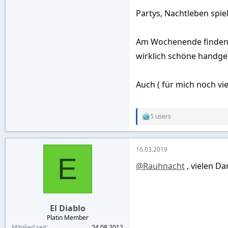
Partys, Nachtleben spiel
Am Wochenende finden t
wirklich schöne handgef
Auch ( für mich noch vi
5 users
R
e
a
c
16.03.2019
t
E
i
@Rauhnacht
, vielen D
o
n
s
:
El Diablo
Platin Member
Mitglied seit
24.08.2012