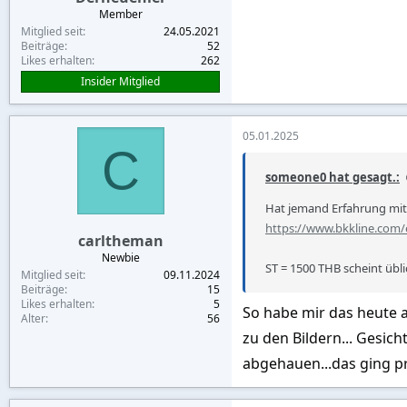
Member
Mitglied seit
24.05.2021
Beiträge
52
Likes erhalten
262
Insider Mitglied
05.01.2025
C
someone0 hat gesagt.:
Hat jemand Erfahrung mit
https://www.bkkline.com
carltheman
Newbie
ST = 1500 THB scheint üblich
Mitglied seit
09.11.2024
Beiträge
15
Likes erhalten
5
So habe mir das heute a
Alter
56
zu den Bildern... Gesich
abgehauen...das ging p