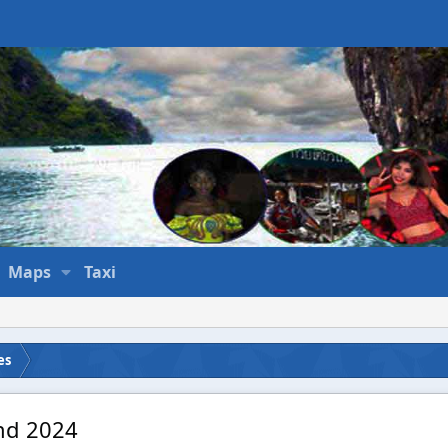
Maps
Taxi
es
and 2024