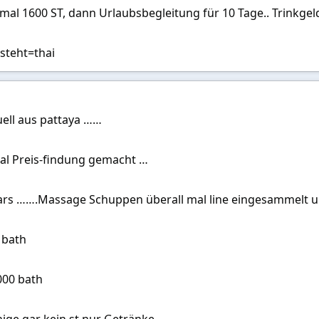
 mal 1600 ST, dann Urlaubsbegleitung für 10 Tage.. Trinkge
 steht=thai
uell aus pattaya ……
al Preis-findung gemacht …
s …….Massage Schuppen überall mal line eingesammelt und
 bath
000 bath