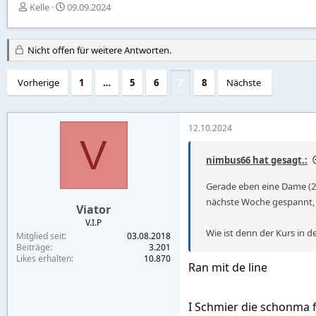
E
E
Kelle
09.09.2024
r
r
s
s
t
t
Nicht offen für weitere Antworten.
e
e
l
l
Vorherige
l
l
1
…
5
6
7
8
Nächste
e
t
r
a
m
12.10.2024
V
nimbus66 hat gesagt.:
Gerade eben eine Dame (24
nächste Woche gespannt, o
Viator
V.I.P
Wie ist denn der Kurs in
Mitglied seit
03.08.2018
Beiträge
3.201
Likes erhalten
10.870
Ran mit de line
I Schmier die schonma f