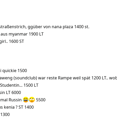
traßenstrich, ggüber von nana plaza 1400 st.
ng aus myanmar 1900 LT
irl.. 1600 ST
i quickie 1500
haweng (soundclub) war reste Rampe weil spät 1200 LT.. wo
 Studentin... 1500 LT
sin LT 6000
hmal Russin
5500
s kenia ? ST 1400
 1300