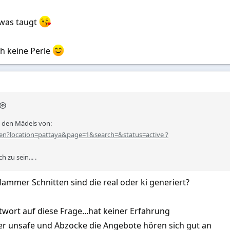
 was taugt
h keine Perle
 den Mädels von:
/en?location=pattaya&page=1&search=&status=active ?
 zu sein... .
Hammer Schnitten sind die real oder ki generiert?
twort auf diese Frage...hat keiner Erfahrung
der unsafe und Abzocke die Angebote hören sich gut an