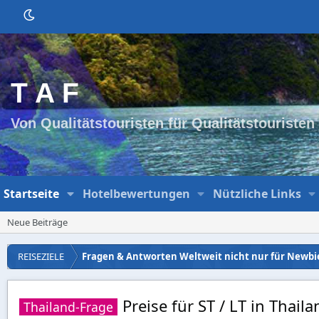
T A F
Von Qualitätstouristen für Qualitätstouristen
Startseite
Hotelbewertungen
Nützliche Links
Neue Beiträge
REISEZIELE
Fragen & Antworten Weltweit nicht nur für Newbi
Preise für ST / LT in Thail
Thailand-Frage