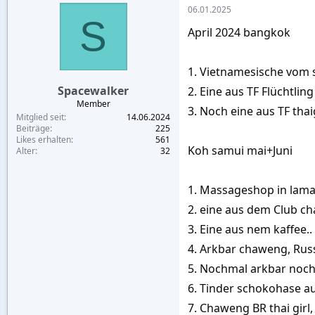
06.01.2025
S
April 2024 bangkok
1. Vietnamesische vom s
Spacewalker
2. Eine aus TF Flüchtli
Member
3. Noch eine aus TF thaig
Mitglied seit
14.06.2024
Beiträge
225
Likes erhalten
561
Koh samui mai+Juni
Alter
32
1. Massageshop in lama
2. eine aus dem Club c
3. Eine aus nem kaffee..
4. Arkbar chaweng, Rus
5. Nochmal arkbar noc
6. Tinder schokohase au
7. Chaweng BR thai girl,