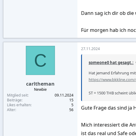
Dann sag ich dir ob die
Für morgen hab ich noc
27.11.2024
C
someone0 hat gesagt.:
Hat jemand Erfahrung mit
https://www.bkkline.com
carltheman
Newbie
ST = 1500 THB scheint üblich
Mitglied seit
09.11.2024
Beiträge
15
Likes erhalten
5
Gute Frage das sind ja 
Alter
56
Mich interessiert die An
ist das real und Safe o