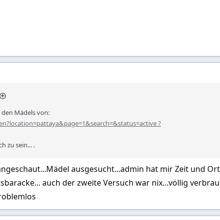
 den Mädels von:
/en?location=pattaya&page=1&search=&status=active ?
 zu sein... .
ngeschaut...Mädel ausgesucht...admin hat mir Zeit und Ort 
tsbaracke... auch der zweite Versuch war nix...völlig verbra
roblemlos