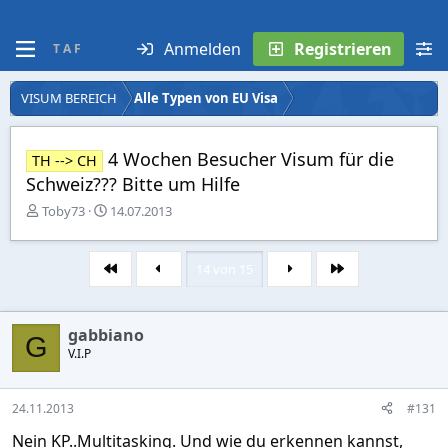
Anmelden
Registrieren
T A F
VISUM BEREICH
Alle Typen von EU Visa
4 Wochen Besucher Visum für die
TH --> CH
Schweiz??? Bitte um Hilfe
E
E
Toby73
14.07.2013
r
r
s
s
t
t
14 von 15
Erste
Letzte
e
e
l
l
l
l
gabbiano
e
t
G
r
V.I.P
a
m
24.11.2013
#131
Nein KP..Multitasking. Und wie du erkennen kannst,