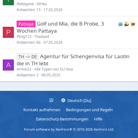
thebigone
Afrika
Antworten
15
17.02.2026
Golf und Mia, die B Probe, 3
Pattaya
Wochen Pattaya
P
Pling123
Thailand
Antworten
66
07.05.2026
Agentur für Schengenvisa für Laotin
TH --> DE
die in TH lebt
A
Armin22
Alle Typen von EU Visa
Antworten
2
08.05.2025
Deutsch [Du]
Kontakt aufnehmen
Bedingungen und Regeln
Datenschutz-Bestimmungen
Hilfe
Forum software by XenForo® © 2010-2026 XenForo Ltd.