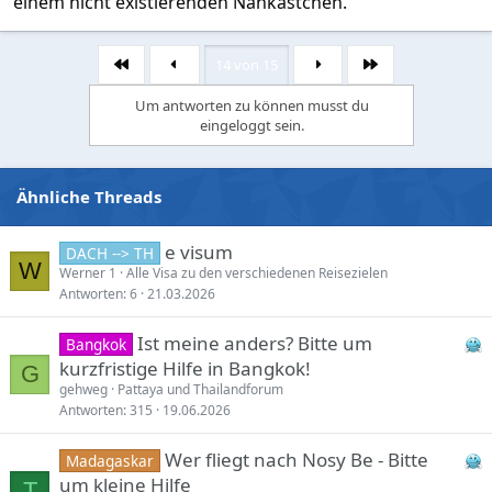
einem nicht existierenden Nähkästchen.
14 von 15
Erste
Letzte
Um antworten zu können musst du
eingeloggt sein.
Ähnliche Threads
e visum
DACH --> TH
W
Werner 1
Alle Visa zu den verschiedenen Reisezielen
Antworten
6
21.03.2026
Ist meine anders? Bitte um
Bangkok
kurzfristige Hilfe in Bangkok!
G
gehweg
Pattaya und Thailandforum
Antworten
315
19.06.2026
Wer fliegt nach Nosy Be - Bitte
Madagaskar
um kleine Hilfe
T