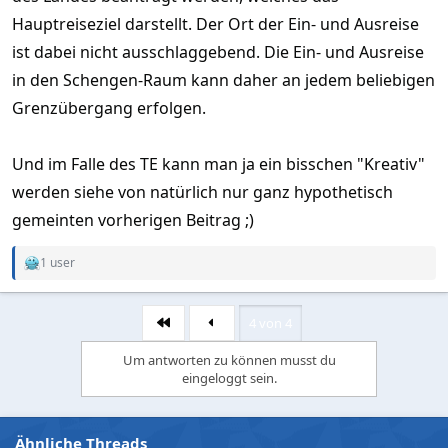
Hauptreiseziel darstellt. Der Ort der Ein- und Ausreise
ist dabei nicht ausschlaggebend. Die Ein- und Ausreise
in den Schengen-Raum kann daher an jedem beliebigen
Grenzübergang erfolgen.
Und im Falle des TE kann man ja ein bisschen "Kreativ"
werden siehe von natürlich nur ganz hypothetisch
gemeinten vorherigen Beitrag ;)
1 user
R
e
a
c
4 von 4
Erste
t
i
Um antworten zu können musst du
o
eingeloggt sein.
n
s
:
Ähnliche Threads