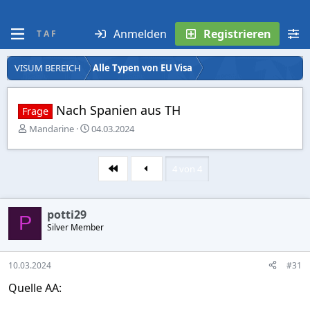
Anmelden
Registrieren
T A F
VISUM BEREICH
Alle Typen von EU Visa
Nach Spanien aus TH
Frage
E
E
Mandarine
04.03.2024
r
r
s
s
t
t
4 von 4
Erste
e
e
l
l
l
l
potti29
e
t
P
r
Silver Member
a
m
10.03.2024
#31
Quelle AA: