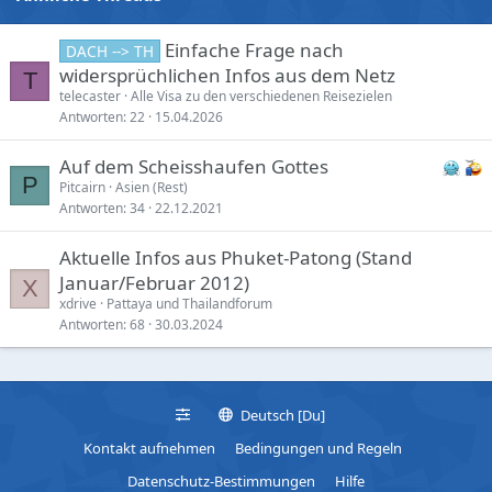
Einfache Frage nach
DACH --> TH
widersprüchlichen Infos aus dem Netz
T
telecaster
Alle Visa zu den verschiedenen Reisezielen
Antworten
22
15.04.2026
Auf dem Scheisshaufen Gottes
P
Pitcairn
Asien (Rest)
Antworten
34
22.12.2021
Aktuelle Infos aus Phuket-Patong (Stand
Januar/Februar 2012)
X
xdrive
Pattaya und Thailandforum
Antworten
68
30.03.2024
Deutsch [Du]
Kontakt aufnehmen
Bedingungen und Regeln
Datenschutz-Bestimmungen
Hilfe