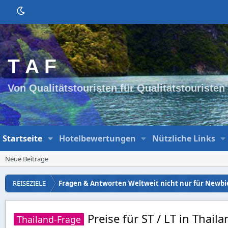
T A F
Von Qualitätstouristen für Qualitätstouristen
Startseite
Hotelbewertungen
Nützliche Links
Neue Beiträge
REISEZIELE
Fragen & Antworten Weltweit nicht nur für Newbi
Preise für ST / LT in Thail
Thailand-Frage