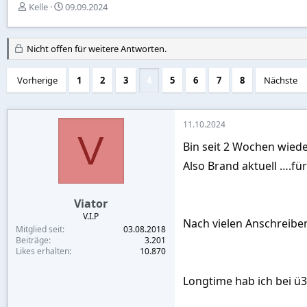
E
E
Kelle
09.09.2024
r
r
s
s
t
t
Nicht offen für weitere Antworten.
e
e
l
l
Vorherige
l
l
1
2
3
4
5
6
7
8
Nächste
e
t
r
a
m
11.10.2024
V
Bin seit 2 Wochen wiede
Also Brand aktuell ….fü
Viator
V.I.P
Nach vielen Anschreiben
Mitglied seit
03.08.2018
Beiträge
3.201
Likes erhalten
10.870
Longtime hab ich bei ü3