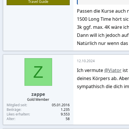
Travel Guide
Longtime hab ich bei ü30 
Passen die Kurse auch n
1500 Long Time hört sic
In den Bars sind viele mit
3k ggf. max. 4K wäre ich
Dann will ich jedoch au
Beachroad 1000 bath nach
Natürlich nur wenn das 
Auch Kenya
Damen sag
12.10.2024
Z
Ich vermute
@Viator
ist
deines Körpers ab. Aber
Wer bei Köper und ausseh
sympathisch die dich i
zappe
Gold Member
Mitglied seit
05.01.2016
Beiträge
1.235
Likes erhalten
9.553
Alter
58