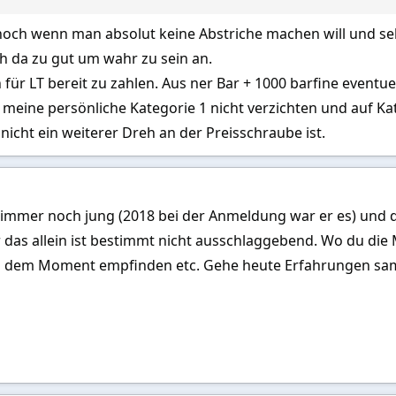
1500 bath jetzt immer gezahlt ….
och wenn man absolut keine Abstriche machen will und selbs
h da zu gut um wahr zu sein an.
 1500 Bath logntime ok plus bar fine
 für LT bereit zu zahlen. Aus ner Bar + 1000 barfine eventue
f meine persönliche Kategorie 1 nicht verzichten und auf 
 wie vor
nicht ein weiterer Dreh an der Preisschraube ist.
en da ja
 immer noch jung (2018 bei der Anmeldung war er es) und
 das allein ist bestimmt nicht ausschlaggebend. Wo du die 
en Abstriche machen kann findet auch immer noch viele Damen die 1000 
m dem Moment empfinden etc. Gehe heute Erfahrungen samm