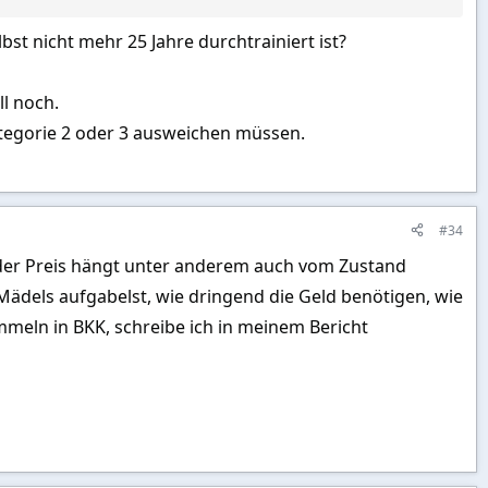
t nicht mehr 25 Jahre durchtrainiert ist?
ll noch.
Kategorie 2 oder 3 ausweichen müssen.
#34
 der Preis hängt unter anderem auch vom Zustand
Mädels aufgabelst, wie dringend die Geld benötigen, wie
Bath logntime machen
eln in BKK, schreibe ich in meinem Bericht