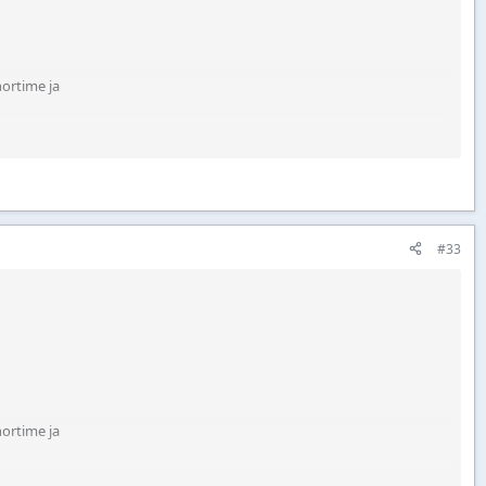
hortime ja
#33
hortime ja
Bath logntime machen