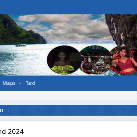
Maps
Taxi
es
and 2024