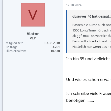
12.10.2024
V
observer_46 hat gesagt.
Passen die Kurse auch noc
1500 Long Time hört sich 
Viator
3k ggf. max. 4K wäre ich fü
V.I.P
Dann will ich jedoch auf 
Mitglied seit
03.08.2018
Natürlich nur wenn das nic
Beiträge
3.201
Likes erhalten
10.870
Ich bin 35 und vielleich
Und wie es schon erwä
Ich schreibe viele Fraue
benötigen …….