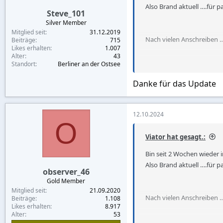
Also Brand aktuell ….für p
Steve_101
Silver Member
Mitglied seit
31.12.2019
Nach vielen Anschreiben ….
Beiträge
715
Likes erhalten
1.007
Alter
43
Standort
Berliner an der Ostsee
Longtime hab ich bei ü30 
Danke für das Update
In den Bars sind viele mit
12.10.2024
O
Viator hat gesagt.:
Beachroad 1000 bath nach
Bin seit 2 Wochen wieder i
Auch Kenya
Damen sag
Also Brand aktuell ….für p
observer_46
Gold Member
Mitglied seit
21.09.2020
Nach vielen Anschreiben ….
Beiträge
1.108
Wer bei Köper und ausseh
Likes erhalten
8.917
Alter
53