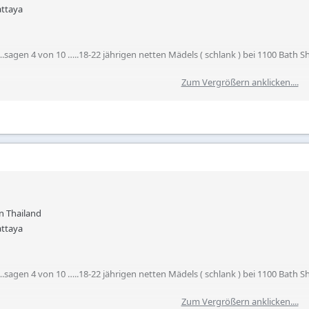
attaya
sagen 4 von 10 …..18-22 jährigen netten Mädels ( schlank ) bei 1100 Bath S
Zum Vergrößern anklicken....
1500 bath jetzt immer gezahlt ….
 1500 Bath logntime ok plus bar fine
 wie vor
n Thailand
en da ja
attaya
sagen 4 von 10 …..18-22 jährigen netten Mädels ( schlank ) bei 1100 Bath S
en Abstriche machen kann findet auch immer noch viele Damen die 1000 
Zum Vergrößern anklicken....