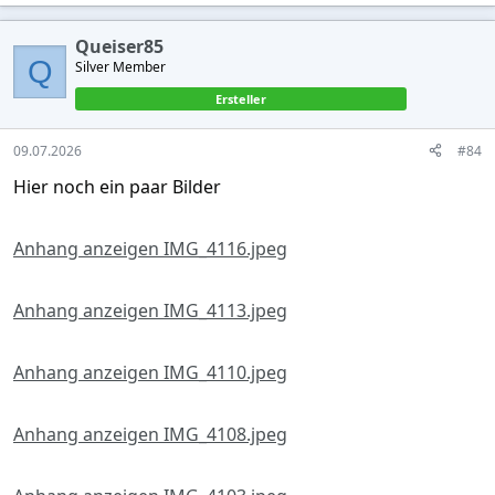
a
c
Queiser85
t
Q
Silver Member
i
o
Ersteller
n
s
:
09.07.2026
#84
Hier noch ein paar Bilder
Anhang anzeigen IMG_4116.jpeg
Anhang anzeigen IMG_4113.jpeg
Anhang anzeigen IMG_4110.jpeg
Anhang anzeigen IMG_4108.jpeg