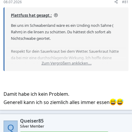
08.07.2026
#81
Plattfuss hat gesagt.:
Bei uns im Schwabenland wäre es ein Unding noch Sahne (
Rahm) in die linsen zu schütten. Du hättest dich sofort als
Nichtschwabe geortet.
Respekt für dein Sauerkraut bei dem Wetter. Sauerkraut hätte
da bei mir eine durchschlagende Wirkung. Ich hoffe deine
Zum Vergrößern anklicken....
Schüssel wird das Ergebnis vom Sauerkraut Genuss heilen
überleben.
Damit habe ich kein Problem.
Generell kann ich so ziemlich alles immer essen
Queiser85
Q
Silver Member