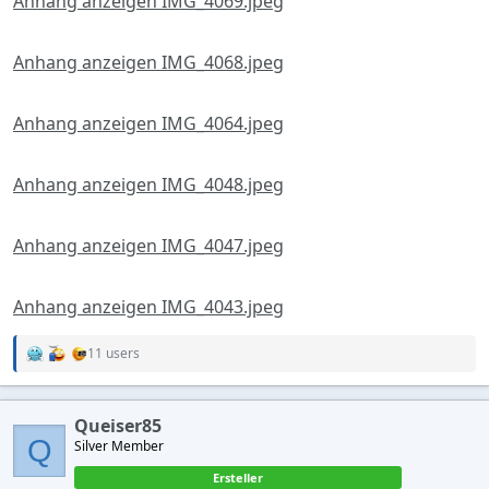
Anhang anzeigen IMG_4069.jpeg
Anhang anzeigen IMG_4068.jpeg
Anhang anzeigen IMG_4064.jpeg
Anhang anzeigen IMG_4048.jpeg
Anhang anzeigen IMG_4047.jpeg
Anhang anzeigen IMG_4043.jpeg
11 users
R
e
a
c
Queiser85
t
Q
Silver Member
i
o
Ersteller
n