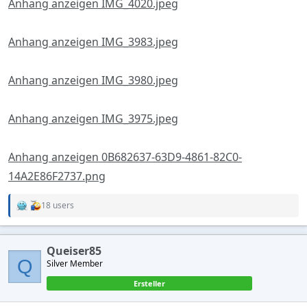
Anhang anzeigen IMG_4020.jpeg
Anhang anzeigen IMG_3983.jpeg
Anhang anzeigen IMG_3980.jpeg
Anhang anzeigen IMG_3975.jpeg
Anhang anzeigen 0B682637-63D9-4861-82C0-
14A2E86F2737.png
18 users
R
e
a
c
Queiser85
t
Q
Silver Member
i
o
Ersteller
n
s