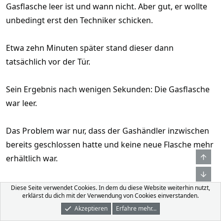
Gasflasche leer ist und wann nicht. Aber gut, er wollte
unbedingt erst den Techniker schicken.
Etwa zehn Minuten später stand dieser dann
tatsächlich vor der Tür.
Sein Ergebnis nach wenigen Sekunden: Die Gasflasche
war leer.
Das Problem war nur, dass der Gashändler inzwischen
bereits geschlossen hatte und keine neue Flasche mehr
Obe
erhältlich war.
Unt
Also gab es an diesem Abend eben nichts Warmes
Diese Seite verwendet Cookies. In dem du diese Website weiterhin nutzt,
erklärst du dich mit der Verwendung von Cookies einverstanden.
mehr.
Akzeptieren
Erfahre mehr…
Foren
Was Ist Neu
Dunkler Modus
Anmelden
Registrieren