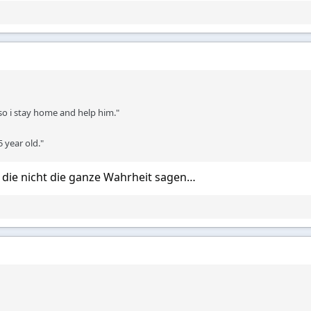
o i stay home and help him."
5 year old."
, die nicht die ganze Wahrheit sagen…