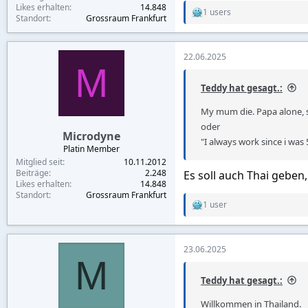
Likes erhalten
14.848
1 users
R
Standort
Grossraum Frankfurt
e
a
c
22.06.2025
t
M
i
o
Teddy hat gesagt.:
n
s
My mum die. Papa alone, s
:
oder
Microdyne
"I always work since i was 
Platin Member
Mitglied seit
10.11.2012
Beiträge
2.248
Es soll auch Thai geben
Likes erhalten
14.848
Standort
Grossraum Frankfurt
1 user
R
e
a
c
23.06.2025
t
M
i
o
Teddy hat gesagt.:
n
s
Willkommen in Thailand.
: