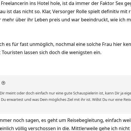
 Freelancerin ins Hotel hole, ist da immer der Faktor Sex 
u ist das nicht so. Klar, Versorger Rolle spielt definitiv mit r
er mehr über ihr Leben preis und war beeindruckt, wie ich
e ich es für fast unmöglich, nochmal eine solche Frau hier
t Touristen lassen sich doch die wenigsten ein.
t Dir meint oder doch einfach nur eine gute Schauspielerin ist, kann Dir ja eige
s Du erwartest und was Dein mögliches Ziel mit ihr ist. Willst Du nur eine 
er noch sagen, es geht um Reisebegleitung, einfach weil m
inlich völlig verschossen in die. Mittlerweile gehe ich nic