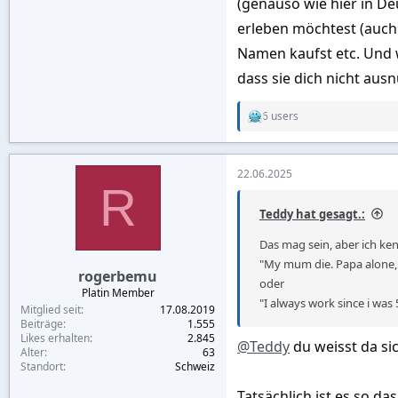
(genauso wie hier in Deu
erleben möchtest (auch 
Namen kaufst etc. Und 
dass sie dich nicht aus
6 users
R
e
a
c
22.06.2025
t
R
i
o
Teddy hat gesagt.:
n
s
Das mag sein, aber ich ken
:
"My mum die. Papa alone, 
rogerbemu
oder
Platin Member
"I always work since i was 
Mitglied seit
17.08.2019
Beiträge
1.555
Likes erhalten
2.845
@Teddy
du weisst da sic
Alter
63
Standort
Schweiz
Tatsächlich ist es so da