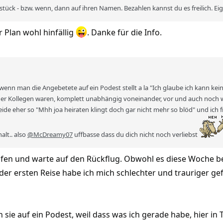
stück - bzw. wenn, dann auf ihren Namen. Bezahlen kannst du es freilich. Ei
r Plan wohl hinfällig
. Danke für die Info.
 wenn man die Angebetete auf ein Podest stellt a la "Ich glaube ich kann kein
einer Kollegen waren, komplett unabhängig voneinander, vor und auch noch w
eide eher so "Mhh joa heiraten klingt doch gar nicht mehr so blöd" und ich 
alt.. also
@McDreamy07
uffbasse dass du dich nicht noch verliebst
hafen und warte auf den Rückflug. Obwohl es diese Woche b
h der ersten Reise habe ich mich schlechter und trauriger ge
ich sie auf ein Podest, weil dass was ich gerade habe, hier i