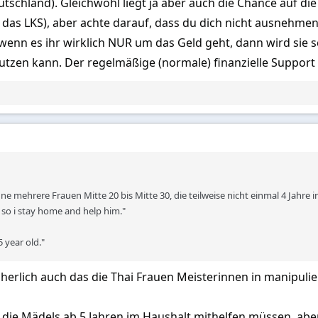
tschland). Gleichwohl liegt ja aber auch die Chance auf die 
das LKS), aber achte darauf, dass du dich nicht ausnehmen
wenn es ihr wirklich NUR um das Geld geht, dann wird sie 
nutzen kann. Der regelmäßige (normale) finanzielle Support
ne mehrere Frauen Mitte 20 bis Mitte 30, die teilweise nicht einmal 4 Jahre i
so i stay home and help him."
5 year old."
herlich auch das die Thai Frauen Meisterinnen in manipulier
s die Mädels ab 5 Jahren im Haushalt mithelfen müssen, aber