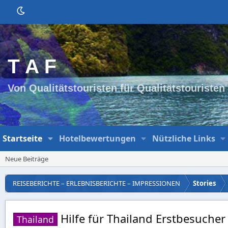
T A F
Von Qualitätstouristen für Qualitätstouristen
Startseite
Hotelbewertungen
Nützliche Links
Neue Beiträge
REISEBERICHTE – ERLEBNISBERICHTE – IMPRESSIONEN
Stories
Hilfe für Thailand Erstbesucher
Thailand