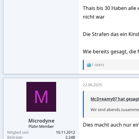
Thais bis 30 Haben alle 
nicht war
Die Strafen das ein Kin
Wie bereits gesagt, di
1 users
R
e
a
c
22.06.2025
t
M
i
o
McDreamy07 hat gesagt
n
s
Wir sind abends zusammen 
:
Microdyne
Dies macht auch nur ein
Platin Member
Mitglied seit
10.11.2012
Beiträge
2.248