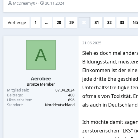
E
E
McDreamy07
30.11.2024
r
r
s
s
t
t
Vorherige
1
…
28
29
30
31
32
33
Nä
e
e
l
l
l
l
e
t
21.06.2025
r
a
A
Sieh es doch mal anders:
m
Bildungsstand, meisten
Einkommen ist der eine
Aerobee
jede dritte Ehe geschi
Bronze Member
Unterhaltsstreitigkeite
Mitglied seit
07.04.2024
Beiträge
400
oftmals von Toxizität,
Likes erhalten
696
als auch in Deutschland
Standort
Norddeutschland
Ich möchte damit sagen,
zerstörerischen "LKS" (