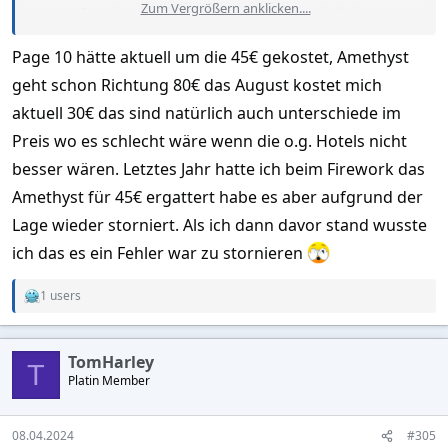
Zum Vergrößern anklicken....
gutem Standort das bessere Preis- Leistungsverhältnis.
Zudem hat, seit Miss Rolainne die Führung der Hotels
Page 10 hätte aktuell um die 45€ gekostet, Amethyst
übernommen
hat,
die Freundlichkeit des Personals
extrem nachgelassen.
geht schon Richtung 80€ das August kostet mich
Wer aber noch ein paar Baht mehr ausgeben will, oder kann
aktuell 30€ das sind natürlich auch unterschiede im
dem
Preis wo es schlecht wäre wenn die o.g. Hotels nicht
empfehle ich das Amethyst in der Buakhaow, Sor 15.
ca. 2 Jahre altes Hotel, alles noch neu und das Beste, ausser der
besser wären. Letztes Jahr hatte ich beim Firework das
Lage.
Amethyst für 45€ ergattert habe es aber aufgrund der
Lage wieder storniert. Als ich dann davor stand wusste
Das Personal ist überall behilflich und sehr, sehr freundlich,
ich das es ein Fehler war zu stornieren
1 users
R
e
a
c
TomHarley
t
T
Platin Member
i
o
n
s
08.04.2024
#305
: