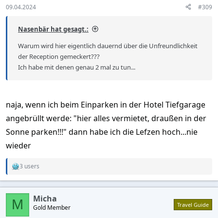
s
09.04.2024
#309
:
Nasenbär hat gesagt.:
Warum wird hier eigentlich dauernd über die Unfreundlichkeit
der Reception gemeckert???
Ich habe mit denen genau 2 mal zu tun...
naja, wenn ich beim Einparken in der Hotel Tiefgarage
angebrüllt werde: "hier alles vermietet, draußen in der
Sonne parken!!!" dann habe ich die Lefzen hoch...nie
wieder
3 users
R
e
a
c
Micha
t
M
Travel Guide
Gold Member
i
o