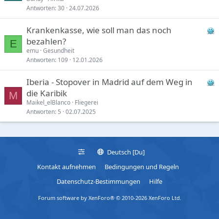
Antworten
30
24.07.2026
Krankenkasse, wie soll man das noch
bezahlen?
E
emu
Gesundheit
Antworten
109
12.01.2026
Iberia - Stopover in Madrid auf dem Weg in
die Karibik
M
Maikel_elBlanco
Fliegerei
Antworten
5
02.07.2025
Deutsch [Du]
Kontakt aufnehmen
Bedingungen und Regeln
Datenschutz-Bestimmungen
Hilfe
Forum software by XenForo® © 2010-2026 XenForo Ltd.