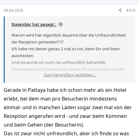
n
s
09.04.2024
#310
:
Nasenbär hat gesagt.:
Warum wird hier eigentlich dauernd über die Unfreundlichkeit
der Reception gemeckert???
Ich habe mit denen genau 2 mal zu tun, beim Ein und beim
auschecken.
Und da wurde ich noch nie unfreundlich behandelt.
Die einzigen vom Personal mit denen ich zu tun habe sind die
Zum Vergrößern anklicken....
Zimmermädels und die sind super freundlich und sehr Service
minded. Ein kleines Trinkgeld am Anfang hilft natürlich.
Gerade in Pattaya habe ich schon mehr als ein Hotel
Das gilt übrigens für alle Hotels in den ich gewohnt habe, egal
erlebt, bei dem man pro Besucherin mindestens
ob AC oder FC.
einmal- und in manchen Läden sogar zwei mal von der
Rezeption angerufen wird - und zwar beim Kommen
N
und beim Gehen (der Besucherin).
Das ist zwar nicht unfreundlich, aber ich finde so was