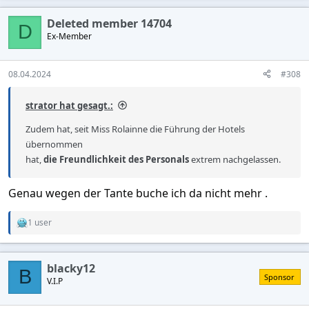
a
c
Deleted member 14704
t
D
Ex-Member
i
o
n
s
08.04.2024
#308
:
strator hat gesagt.:
Zudem hat, seit Miss Rolainne die Führung der Hotels
übernommen
hat,
die Freundlichkeit des Personals
extrem nachgelassen.
Genau wegen der Tante buche ich da nicht mehr .
1 user
R
e
a
c
blacky12
t
B
Sponsor
V.I.P
i
o
n