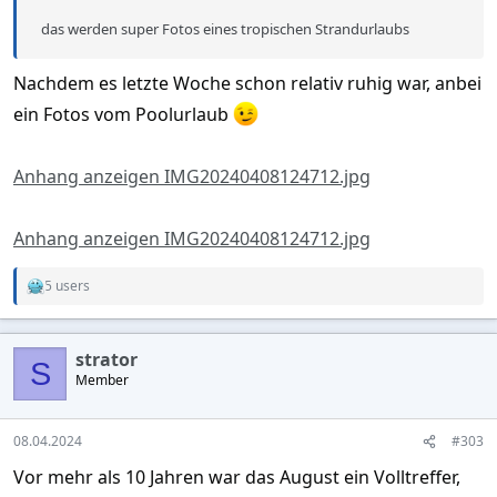
das werden super Fotos eines tropischen Strandurlaubs
Nachdem es letzte Woche schon relativ ruhig war, anbei
ein Fotos vom Poolurlaub
Anhang anzeigen IMG20240408124712.jpg
Anhang anzeigen IMG20240408124712.jpg
5 users
R
e
a
c
strator
t
S
Member
i
o
n
s
08.04.2024
#303
:
Vor mehr als 10 Jahren war das August ein Volltreffer,