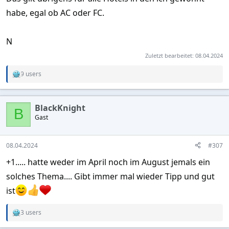
habe, egal ob AC oder FC.
N
Zuletzt bearbeitet:
08.04.2024
9 users
R
e
a
c
BlackKnight
t
B
Gast
i
o
n
s
08.04.2024
#307
:
+1..... hatte weder im April noch im August jemals ein
solches Thema.... Gibt immer mal wieder Tipp und gut
ist
3 users
R
e