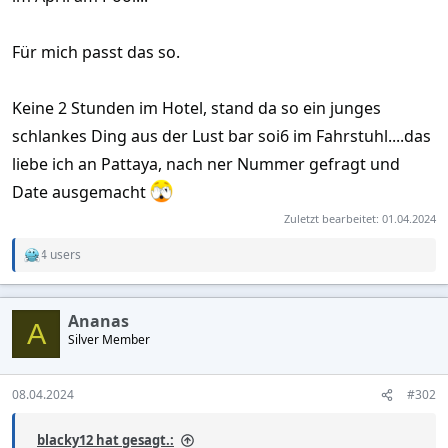
Für mich passt das so.
Keine 2 Stunden im Hotel, stand da so ein junges
schlankes Ding aus der Lust bar soi6 im Fahrstuhl....das
liebe ich an Pattaya, nach ner Nummer gefragt und
Date ausgemacht
Zuletzt bearbeitet:
01.04.2024
4 users
R
e
a
c
Ananas
t
A
Silver Member
i
o
n
s
08.04.2024
#302
:
blacky12 hat gesagt.: