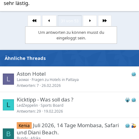
sehr lästig.
31 von 53
Erste
Letzte
Um antworten zu können musst du
eingeloggt sein.
Ähnliche Threads
Aston Hotel
L
Laowai
Fragen zu Hotels in Pattaya
Antworten
7
26.02.2026
Kicktipp - Was soll das ?
L
LedZeppelin
Sports Board
Antworten
29
19.02.2026
Juli 2026, 14 Tage Mombasa, Safari
Kenia
und Diani Beach.
B
Bundy
Afrika