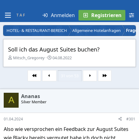
Anmelden
Registrieren
T A F
HOTEL- & RESTAURANT-BEREICH
Allgemeine Hotelanfragen
Fragen
Soll ich das August Suites buchen?
E
E
Mitsch_Gregorey
04.08.2022
r
r
s
s
t
t
31 von 53
Erste
Letzte
e
e
l
l
l
l
Ananas
e
t
A
r
Silver Member
a
m
01.04.2024
#301
Also wie versprochen ein Feedback zur August Suites
wie Blacky bereits vermutet habe ich doch nicht