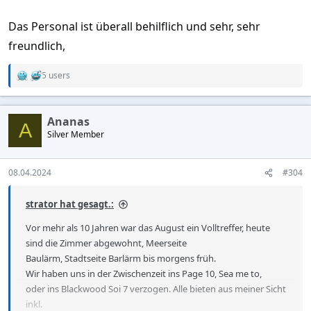
Das Personal ist überall behilflich und sehr, sehr
freundlich,
5 users
R
e
a
c
Ananas
t
A
Silver Member
i
o
n
s
08.04.2024
#304
:
strator hat gesagt.:
Vor mehr als 10 Jahren war das August ein Volltreffer, heute
sind die Zimmer abgewohnt, Meerseite
Baulärm, Stadtseite Barlärm bis morgens früh.
Wir haben uns in der Zwischenzeit ins Page 10, Sea me to,
oder ins Blackwood Soi 7 verzogen. Alle bieten aus meiner Sicht
inkl.