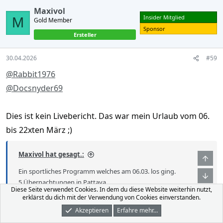
c
Maxivol
t
Insider Mitglied
M
Gold Member
i
o
Sponsor
Ersteller
n
s
:
30.04.2026
#59
@Rabbit1976
@Docsnyder69
Dies ist kein Livebericht. Das war mein Urlaub vom 06.
bis 22xten März ;)
Maxivol hat gesagt.:
Obe
Ein sportliches Programm welches am 06.03. los ging.
Unt
5 Übernachtungen in Pattaya
Diese Seite verwendet Cookies. In dem du diese Website weiterhin nutzt,
3 Übernachtungen in Ao Nang, Krabi
erklärst du dich mit der Verwendung von Cookies einverstanden.
1 Übernachtung auf Koh Samui
Akzeptieren
Erfahre mehr…
3 Übernachtungen erneut Ao Nang , Krabi
Foren
Was Ist Neu
Dunkler Modus
Anmelden
Registrieren