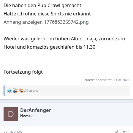
Die haben den Pub Crawl gemacht!
Hätte ich ohne diese Shirts nie erkannt
Anhang anzeigen 1776863255742.png
Wieder was gelernt im hohen Alter.... naja, zurück zum
Hotel und komaziös geschlafen bis 11.30
Fortsetzung folgt
Zuletzt bearbeitet:
23.04.2026
24 users
R
e
a
c
DerAnfanger
t
D
Newbie
i
o
n
s
22.04.2026
#53