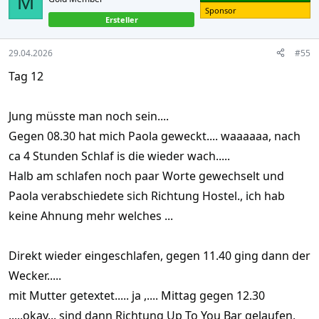
M
o
Sponsor
Ersteller
n
s
:
29.04.2026
#55
Tag 12
Jung müsste man noch sein....
Gegen 08.30 hat mich Paola geweckt.... waaaaaa, nach
ca 4 Stunden Schlaf is die wieder wach.....
Halb am schlafen noch paar Worte gewechselt und
Paola verabschiedete sich Richtung Hostel., ich hab
keine Ahnung mehr welches ...
Direkt wieder eingeschlafen, gegen 11.40 ging dann der
Wecker.....
mit Mutter getextet..... ja ,.... Mittag gegen 12.30
.....okay... sind dann Richtung Up To You Bar gelaufen,