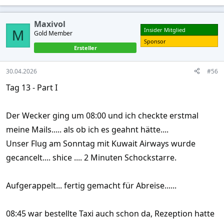
e
a
c
Maxivol
t
Insider Mitglied
M
Gold Member
i
o
Sponsor
Ersteller
n
s
:
30.04.2026
#56
Tag 13 - Part I
Der Wecker ging um 08:00 und ich checkte erstmal
meine Mails..... als ob ich es geahnt hätte....
Unser Flug am Sonntag mit Kuwait Airways wurde
gecancelt.... shice .... 2 Minuten Schockstarre.
Aufgerappelt... fertig gemacht für Abreise......
08:45 war bestellte Taxi auch schon da, Rezeption hatte