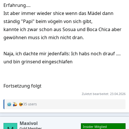
Erfahrung....
Ist aber immer wieder shice wenn das Mädel dann
ständig "Papi" beim vögeln von sich gibt,
kannte ich zwar schon aus Sosua und Boca Chica aber
gewöhnen muss ich mich nicht dran.
Naja, ich dachte mir jedenfalls: Ich habs noch drauf ....
und bin grinsend eingeschlafen
Fortsetzung folgt
Zuletzt bearbeitet:
23.04.2026
35 users
R
e
a
c
Maxivol
t
Insider Mitglied
Gold Member
i