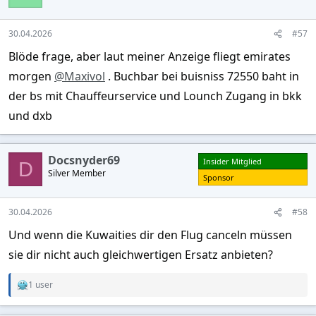
o
n
s
30.04.2026
#57
:
Blöde frage, aber laut meiner Anzeige fliegt emirates
morgen
@Maxivol
. Buchbar bei buisniss 72550 baht in
der bs mit Chauffeurservice und Lounch Zugang in bkk
und dxb
Docsnyder69
Insider Mitglied
D
Silver Member
Sponsor
30.04.2026
#58
Und wenn die Kuwaities dir den Flug canceln müssen
sie dir nicht auch gleichwertigen Ersatz anbieten?
1 user
R
e
a