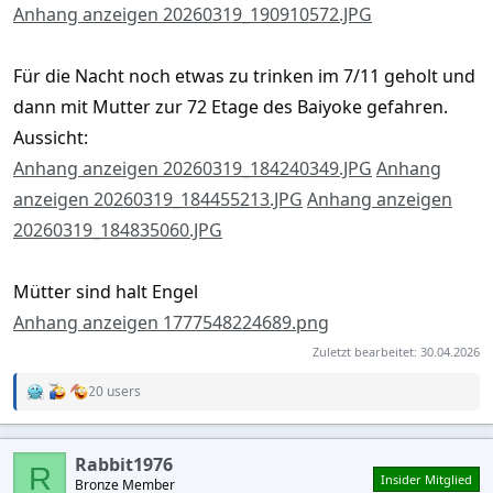
Anhang anzeigen 20260319_190910572.JPG
Für die Nacht noch etwas zu trinken im 7/11 geholt und
dann mit Mutter zur 72 Etage des Baiyoke gefahren.
Aussicht:
Anhang anzeigen 20260319_184240349.JPG
Anhang
anzeigen 20260319_184455213.JPG
Anhang anzeigen
20260319_184835060.JPG
Mütter sind halt Engel
Anhang anzeigen 1777548224689.png
Zuletzt bearbeitet:
30.04.2026
20 users
R
e
a
c
Rabbit1976
t
R
Insider Mitglied
Bronze Member
i