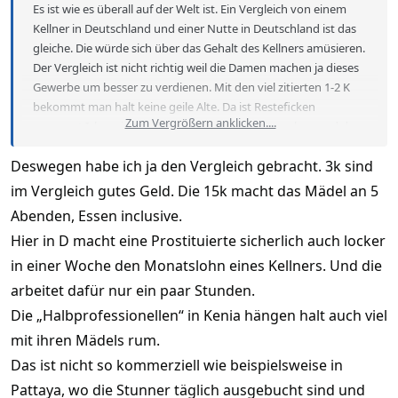
Es ist wie es überall auf der Welt ist. Ein Vergleich von einem
Kellner in Deutschland und einer Nutte in Deutschland ist das
gleiche. Die würde sich über das Gehalt des Kellners amüsieren.
Der Vergleich ist nicht richtig weil die Damen machen ja dieses
Gewerbe um besser zu verdienen. Mit den viel zitierten 1-2 K
bekommt man halt keine geile Alte. Da ist Resteficken
Zum Vergrößern anklicken....
angesagt.Ich meine da 3-5 K abhängig vom aussehen und der
Uhrzeit wo man die Tante trifft.
Deswegen habe ich ja den Vergleich gebracht. 3k sind
im Vergleich gutes Geld. Die 15k macht das Mädel an 5
Abenden, Essen inclusive.
Hier in D macht eine Prostituierte sicherlich auch locker
in einer Woche den Monatslohn eines Kellners. Und die
arbeitet dafür nur ein paar Stunden.
Die „Halbprofessionellen“ in Kenia hängen halt auch viel
mit ihren Mädels rum.
Das ist nicht so kommerziell wie beispielsweise in
Pattaya, wo die Stunner täglich ausgebucht sind und