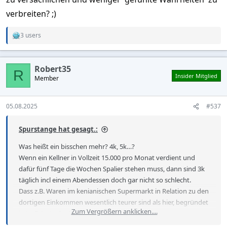
verbreiten? ;)
3 users
R
e
a
c
Robert35
t
R
Insider Mitglied
Member
i
o
n
s
05.08.2025
#537
:
Spurstange hat gesagt.:
Was heißt ein bisschen mehr? 4k, 5k…?
Wenn ein Kellner in Vollzeit 15.000 pro Monat verdient und
dafür fünf Tage die Wochen Spalier stehen muss, dann sind 3k
täglich incl einem Abendessen doch gar nicht so schlecht.
Dass z.B. Waren im kenianischen Supermarkt in Relation zu den
dortigen Einkommen wesentlich teurer sind als hier, begründet
Zum Vergrößern anklicken....
ja im Prinzip das Wohlstandsgefälle.
Jeder, der in Mombasa mal ein Glas Nutella gekauft hat, weiß