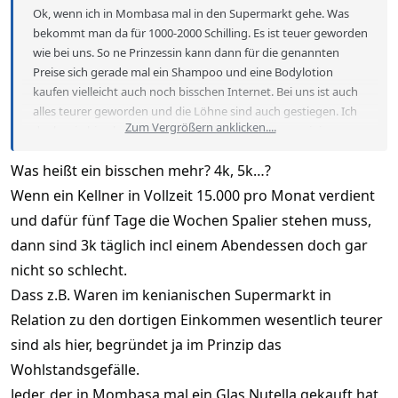
Ok, wenn ich in Mombasa mal in den Supermarkt gehe. Was
bekommt man da für 1000-2000 Schilling. Es ist teuer geworden
wie bei uns. So ne Prinzessin kann dann für die genannten
Preise sich gerade mal ein Shampoo und eine Bodylotion
kaufen vielleicht auch noch bisschen Internet. Bei uns ist auch
alles teurer geworden und die Löhne sind auch gestiegen. Ich
Zum Vergrößern anklicken....
denke ein bisschen mehr das wird keinen von uns ruinieren.
Was heißt ein bisschen mehr? 4k, 5k…?
Wenn ein Kellner in Vollzeit 15.000 pro Monat verdient
und dafür fünf Tage die Wochen Spalier stehen muss,
dann sind 3k täglich incl einem Abendessen doch gar
nicht so schlecht.
Dass z.B. Waren im kenianischen Supermarkt in
Relation zu den dortigen Einkommen wesentlich teurer
sind als hier, begründet ja im Prinzip das
Wohlstandsgefälle.
Jeder, der in Mombasa mal ein Glas Nutella gekauft hat,