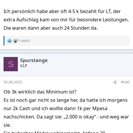
Ich persönlich habe aber oft 4-5 k bezahlt für LT, der
extra Aufschlag kam von mir für besondere Leistungen.
Die waren dann aber auch 24 Stunden da.
1 users
R
e
a
c
Spurstange
t
S
V.I.P
i
o
n
s
05.08.2025
#540
:
Ob 3k wirklich das Minimum ist?
Es ist noch gar nicht so lange her, da hatte ich morgens
nur 2k Cash und ich wollte dann 1k per Mpesa
nachschicken. Da sagt sie: „2.000 is okay“ - und weg war
sie.