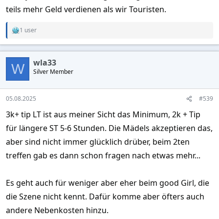
teils mehr Geld verdienen als wir Touristen.
1 user
R
e
a
c
wla33
t
W
Silver Member
i
o
n
s
05.08.2025
#539
:
3k+ tip LT ist aus meiner Sicht das Minimum, 2k + Tip
für längere ST 5-6 Stunden. Die Mädels akzeptieren das,
aber sind nicht immer glücklich drüber, beim 2ten
treffen gab es dann schon fragen nach etwas mehr...
Es geht auch für weniger aber eher beim good Girl, die
die Szene nicht kennt. Dafür komme aber öfters auch
andere Nebenkosten hinzu.