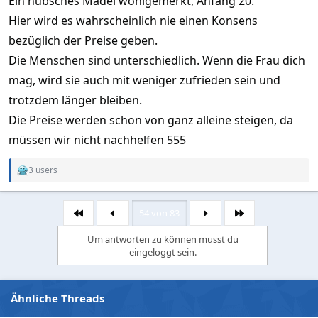
Ein hübsches Mädel wohlgemerkt, Anfang 20.
Hier wird es wahrscheinlich nie einen Konsens
bezüglich der Preise geben.
Die Menschen sind unterschiedlich. Wenn die Frau dich
mag, wird sie auch mit weniger zufrieden sein und
trotzdem länger bleiben.
Die Preise werden schon von ganz alleine steigen, da
müssen wir nicht nachhelfen 555
3 users
R
e
a
c
54 von 83
Erste
Letzte
t
i
Um antworten zu können musst du
o
eingeloggt sein.
n
s
:
Ähnliche Threads