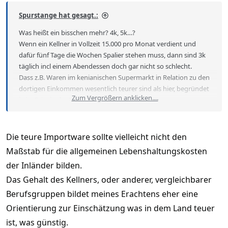
Spurstange hat gesagt.:
Was heißt ein bisschen mehr? 4k, 5k…?
Wenn ein Kellner in Vollzeit 15.000 pro Monat verdient und
dafür fünf Tage die Wochen Spalier stehen muss, dann sind 3k
täglich incl einem Abendessen doch gar nicht so schlecht.
Dass z.B. Waren im kenianischen Supermarkt in Relation zu den
dortigen Einkommen wesentlich teurer sind als hier, begründet
Zum Vergrößern anklicken....
ja im Prinzip das Wohlstandsgefälle.
Jeder, der in Mombasa mal ein Glas Nutella gekauft hat, weiß
was ich meine.
Die teure Importware sollte vielleicht nicht den
Die Mädels würden für 3k nicht mal 2 große Gläser Nutella zu je
Maßstab für die allgemeinen Lebenshaltungskosten
750g kaufen können.
der Inländer bilden.
Das Gehalt des Kellners, oder anderer, vergleichbarer
Berufsgruppen bildet meines Erachtens eher eine
Orientierung zur Einschätzung was in dem Land teuer
ist, was günstig.