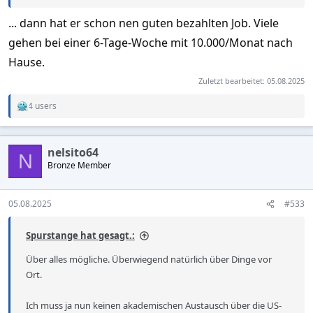
... dann hat er schon nen guten bezahlten Job. Viele
gehen bei einer 6-Tage-Woche mit 10.000/Monat nach
Hause.
Zuletzt bearbeitet:
05.08.2025
4 users
R
e
a
c
nelsito64
t
N
Bronze Member
i
o
n
s
05.08.2025
#533
:
Spurstange hat gesagt.:
Über alles mögliche. Überwiegend natürlich über Dinge vor
Ort.
Ich muss ja nun keinen akademischen Austausch über die US-