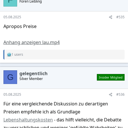
Foren Liebling
i
o
n
s
05.08.2025
#535
:
Apropos Preise
Anhang anzeigen lau.mp4
1 users
R
e
a
c
gelegentlich
t
G
Insider Mitglied
Silver Member
i
o
n
s
05.08.2025
#536
:
Für eine vergleichende Diskussion zu derartigen
Preisen empfehle ich als Grundlage
Lebenshaltungskosten
- das hilft vielleicht, die Debatte
zu versachlichen und weniger 'gefühlte Wahrheiten' zu