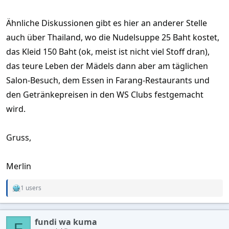
Ähnliche Diskussionen gibt es hier an anderer Stelle
auch über Thailand, wo die Nudelsuppe 25 Baht kostet,
das Kleid 150 Baht (ok, meist ist nicht viel Stoff dran),
das teure Leben der Mädels dann aber am täglichen
Salon-Besuch, dem Essen in Farang-Restaurants und
den Getränkepreisen in den WS Clubs festgemacht
wird.
Gruss,
Merlin
1 users
R
e
a
c
fundi wa kuma
t
F