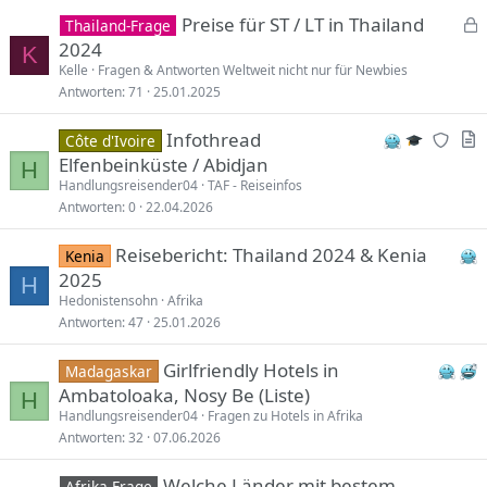
Preise für ST / LT in Thailand
Thailand-Frage
e
2024
K
s
Kelle
Fragen & Antworten Weltweit nicht nur für Newbies
Antworten
71
25.01.2025
p
e
N
A
Infothread
Côte d'Ivoire
r
e
r
Elfenbeinküste / Abidjan
r
H
w
t
Handlungsreisender04
TAF - Reiseinfos
t
Antworten
0
22.04.2026
r
i
e
c
Reisebericht: Thailand 2024 & Kenia
Kenia
p
l
2025
l
e
H
Hedonistensohn
Afrika
i
Antworten
47
25.01.2026
e
s
Girlfriendly Hotels in
Madagaskar
m
Ambatoloaka, Nosy Be (Liste)
H
o
Handlungsreisender04
Fragen zu Hotels in Afrika
d
Antworten
32
07.06.2026
e
r
Welche Länder mit bestem
Afrika-Frage