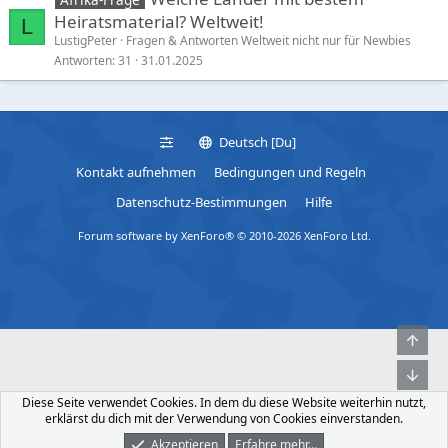
a
Heiratsmaterial? Weltweit!
L
t
LustigPeter
Fragen & Antworten Weltweit nicht nur für Newbies
i
Antworten
31
31.01.2025
n
g
e
n
Deutsch [Du]
a
Kontakt aufnehmen
Bedingungen und Regeln
b
Datenschutz-Bestimmungen
Hilfe
l
e
Forum software by XenForo® © 2010-2026 XenForo Ltd.
d
Obe
Unt
Diese Seite verwendet Cookies. In dem du diese Website weiterhin nutzt,
erklärst du dich mit der Verwendung von Cookies einverstanden.
Akzeptieren
Erfahre mehr…