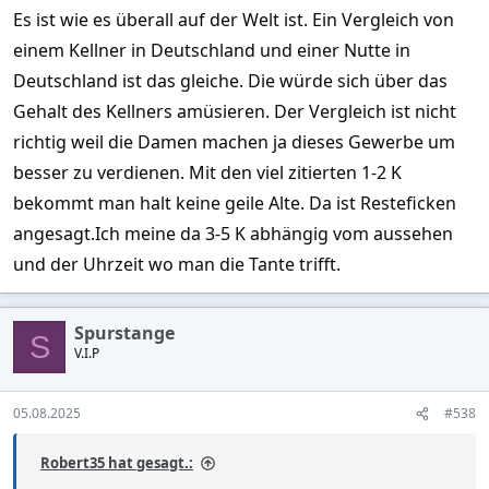
Es ist wie es überall auf der Welt ist. Ein Vergleich von
was ich meine.
einem Kellner in Deutschland und einer Nutte in
Die Mädels würden für 3k nicht mal 2 große Gläser Nutella zu je
Deutschland ist das gleiche. Die würde sich über das
750g kaufen können.
Gehalt des Kellners amüsieren. Der Vergleich ist nicht
richtig weil die Damen machen ja dieses Gewerbe um
besser zu verdienen. Mit den viel zitierten 1-2 K
bekommt man halt keine geile Alte. Da ist Resteficken
angesagt.Ich meine da 3-5 K abhängig vom aussehen
und der Uhrzeit wo man die Tante trifft.
Spurstange
S
V.I.P
05.08.2025
#538
Robert35 hat gesagt.: