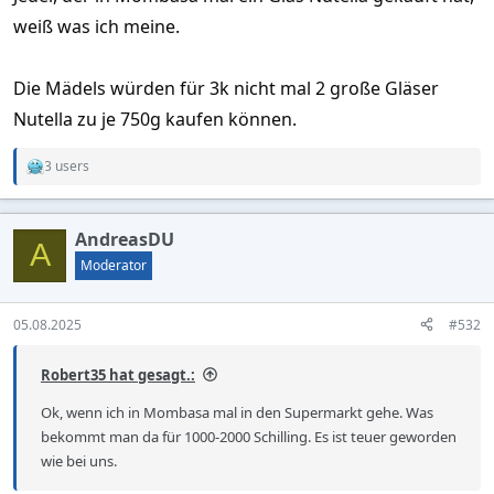
weiß was ich meine.
Die Mädels würden für 3k nicht mal 2 große Gläser
Nutella zu je 750g kaufen können.
3 users
R
e
a
c
AndreasDU
t
A
i
Moderator
o
n
s
05.08.2025
#532
:
Robert35 hat gesagt.:
Ok, wenn ich in Mombasa mal in den Supermarkt gehe. Was
bekommt man da für 1000-2000 Schilling. Es ist teuer geworden
wie bei uns.